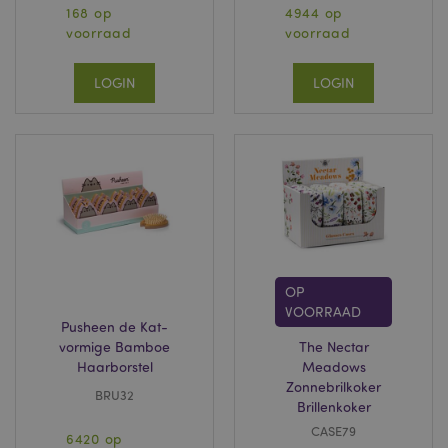
168 op
4944 op
voorraad
voorraad
LOGIN
LOGIN
OP
VOORRAAD
Pusheen de Kat-
vormige Bamboe
The Nectar
Haarborstel
Meadows
Zonnebrilkoker
BRU32
Brillenkoker
CASE79
6420 op