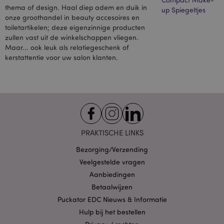
op de site geplaatst
thema of design. Haal diep adem en duik in
en door hen
up Spiegeltjes
gebruikt om een
onze groothandel in beauty accesoires en
profiel op te
toiletartikelen; deze eigenzinnige producten
bouwen van de
zullen vast uit de winkelschappen vliegen.
interesses van de
websitebezoeker
Maar... ook leuk als relatiegeschenk of
en om relevante
kerstattentie voor uw salon klanten.
advertenties op
andere sites weer
te geven. Deze
cookie werkt door
uw browser en
apparaat op unieke
wijze te
identificeren.
SID
1 jaar
Dit is een veel
Google LLC
voorkomende
.google.com
PRAKTISCHE LINKS
cookienaam, maar
als het wordt
Bezorging/Verzending
gevonden als een
sessiecookie, wordt
Veelgestelde vragen
het waarschijnlijk
gebruikt voor het
Aanbiedingen
beheer van de
sessiestatus.
Betaalwijzen
SSID
Puckator EDC Nieuws & Informatie
2 jaar
Deze cookie
Google LLC
verzamelt
.google.com
Hulp bij het bestellen
informatie over
hoe de