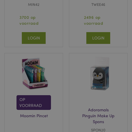
MIN42
TWEE46
3700 op
2496 op
voorraad
voorraad
LOGIN
LOGIN
OP
VOORRAAD
Adoramals
Moomin Pincet
Pinguïn Make Up
Spons
SPON20