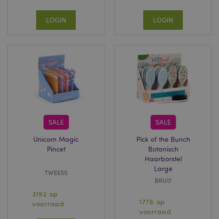
LOGIN
LOGIN
SALE
SALE
Unicorn Magic
Pick of the Bunch
Pincet
Botanisch
Haarborstel
Large
TWEE55
BRU17
3192 op
1776 op
voorraad
voorraad