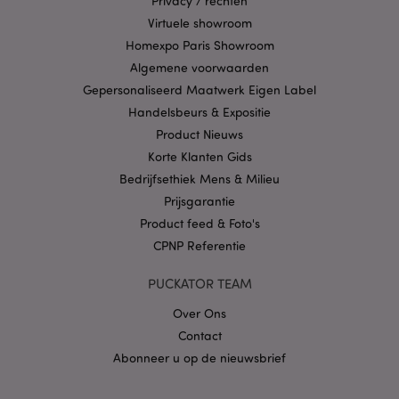
Privacy / rechten
eindgebruiker de
website gebruikt en
Virtuele showroom
over eventuele
advertenties die de
Homexpo Paris Showroom
eindgebruiker
Algemene voorwaarden
mogelijk heeft
gezien voordat hij
Gepersonaliseerd Maatwerk Eigen Label
de genoemde
website bezocht.
Handelsbeurs & Expositie
__Secure-
.google.com
2 jaar
Product Nieuws
1PAPISID
Korte Klanten Gids
__Secure-
.google.com
1 jaar
Bedrijfsethiek Mens & Milieu
1PSID
Prijsgarantie
__Secure-
.google.com
1 jaar
1PSIDCC
Product feed & Foto's
CPNP Referentie
__Secure-
2 jaar
Google Inc.
3PAPISID
.google.com
PUCKATOR TEAM
__Secure-
.google.com
1 jaar
3PSID
Over Ons
__Secure-
.google.com
1 jaar
Contact
3PSIDCC
Abonneer u op de nieuwsbrief