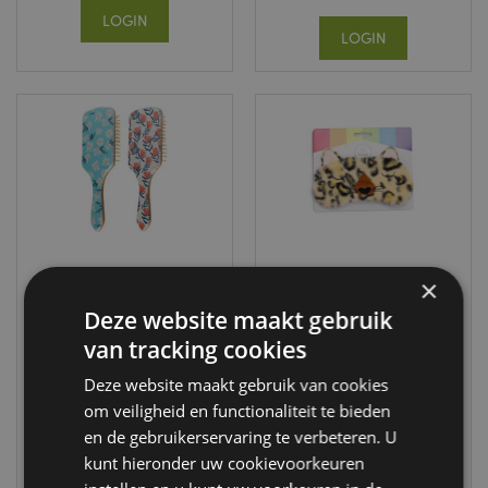
LOGIN
LOGIN
×
Pick of the Bunch
Pluche Adoramals
Deze website maakt gebruik
2021 Designs
Luipaard
van tracking cookies
Large Bamboe
Slaapmasker
Haarborstel
EPP35
Deze website maakt gebruik van cookies
Large
om veiligheid en functionaliteit te bieden
BRU19
40 op
en de gebruikerservaring te verbeteren. U
voorraad
kunt hieronder uw cookievoorkeuren
84 op
voorraad