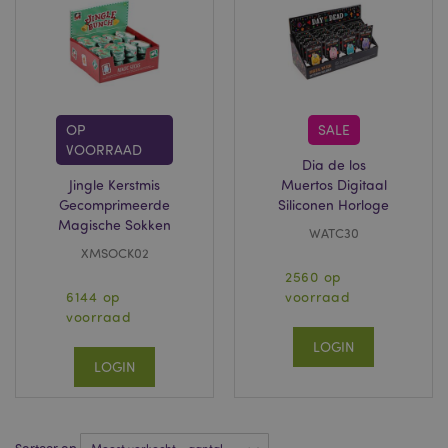
over eventuele
advertenties die de
eindgebruiker
mogelijk heeft
gezien voordat hij
de genoemde
website bezocht.
APISID
2 jaar
Deze DoubleClick-
Google LLC
OP
SALE
cookie wordt
.google.com
VOORRAAD
doorgaans door
Dia de los
advertentiepartners
op de site geplaatst
Jingle Kerstmis
Muertos Digitaal
en door hen
Gecomprimeerde
Siliconen Horloge
gebruikt om een
profiel op te
Magische Sokken
WATC30
bouwen van de
interesses van de
XMSOCK02
websitebezoeker
2560 op
en om relevante
advertenties op
6144 op
voorraad
andere sites weer
voorraad
te geven. Deze
cookie werkt door
LOGIN
uw browser en
apparaat op unieke
LOGIN
wijze te
identificeren.
HSID
2 jaar
Deze cookie wordt
Google LLC
ingesteld door
.google.com
DoubleClick (dat