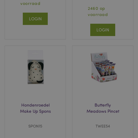
voorraad
2460 op
voorraad
LOGIN
LOGIN
Hondenroedel
Butterfly
Make Up Spons
Meadows Pincet
SPON15
TWEE54