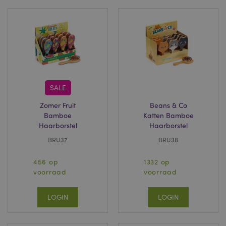
hoeveelheid
gegevens die
Google registreert
op websites met
veel verkeer te
beperken.
_ga
2 jaar
Deze cookienaam is
Google LLC
gekoppeld aan
.puckator.nl
Google Universal
Analytics, wat een
belangrijke update
SALE
is van de meer
algemeen gebruikte
analyseservice van
Zomer Fruit
Beans & Co
Google. Deze
Bamboe
Katten Bamboe
cookie wordt
Haarborstel
Haarborstel
gebruikt om unieke
gebruikers te
onderscheiden
BRU37
BRU38
door een
willekeurig
gegenereerd
456 op
1332 op
nummer toe te
voorraad
voorraad
wijzen als klant-ID.
Het is opgenomen
in elk
paginaverzoek op
LOGIN
LOGIN
een site en wordt
gebruikt om
bezoekers-, sessie-
en