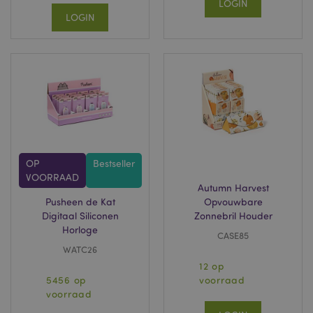
LOGIN
Provider
/
Naam
Verv
LOGIN
Domein
CookieScriptConsent
1 
CookieScript
.puckator.nl
X-Magento-Vary
1 dag
Adobe Inc.
www.puckator.nl
OP
Bestseller
VOORRAAD
Privacybeleid van
Autumn Harvest
Google
Pusheen de Kat
Opvouwbare
Digitaal Siliconen
Zonnebril Houder
Horloge
CASE85
WATC26
mage-cache-storage
1
Adobe Inc.
12 op
www.puckator.nl
5456 op
voorraad
voorraad