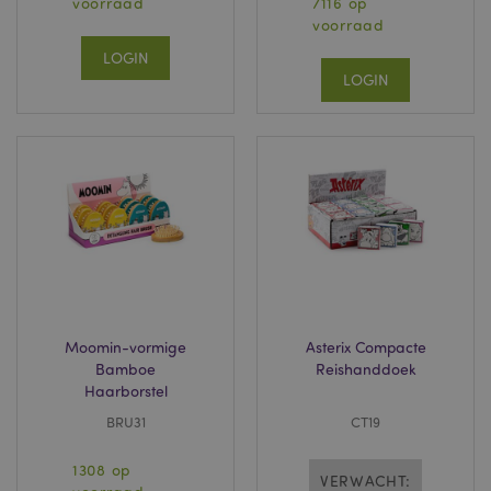
voorraad
7116 op
voorraad
LOGIN
LOGIN
Moomin-vormige
Asterix Compacte
Bamboe
Reishanddoek
Haarborstel
BRU31
CT19
1308 op
VERWACHT: