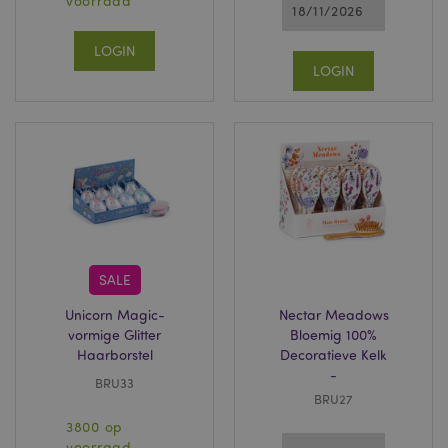
voorraad
18/11/2026
LOGIN
LOGIN
SALE
Unicorn Magic-
Nectar Meadows
vormige Glitter
Bloemig 100%
Haarborstel
Decoratieve Kelk
-
BRU33
BRU27
3800 op
voorraad