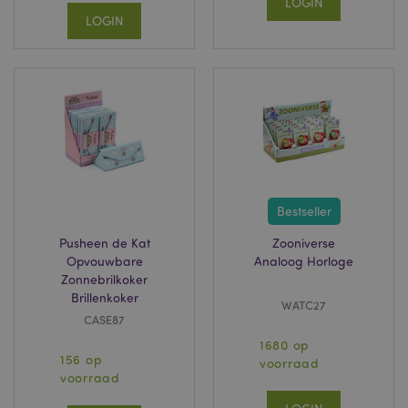
LOGIN
PHPSESSID
1 dag
PHP.net
LOGIN
.www.puckator.nl
Bestseller
Pusheen de Kat
Zooniverse
mage-cache-sessid
1
Adobe Inc.
www.puckator.nl
Opvouwbare
Analoog Horloge
Zonnebrilkoker
Brillenkoker
WATC27
CASE87
1680 op
156 op
voorraad
_GRECAPTCHA
6 m
Google LLC
voorraad
www.google.com