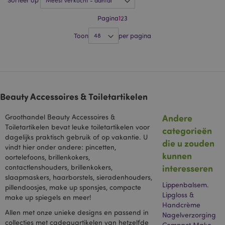
Sorteer op
eigendom is van
Google) om een
Pagina
1
2
3
profiel op te
bouwen van de
interesses van de
Toon
per pagina
websitebezoeker
en om relevante
advertenties op
andere sites te
tonen.
NID
1 jaar
Deze cookie wordt
Google LLC
ingesteld door
.google.com
Beauty Accessoires & Toiletartikelen
DoubleClick
(eigendom van
Google) om een
Andere
Groothandel Beauty Accessoires &
profiel van uw
Toiletartikelen bevat leuke toiletartikelen voor
interesses op te
categorieën
bouwen en u
dagelijks praktisch gebruik of op vakantie. U
die u zouden
relevante
vindt hier onder andere: pincetten,
advertenties op
kunnen
andere sites te
oortelefoons, brillenkokers,
laten zien.
interesseren
contactlenshouders, brillenkokers,
slaapmaskers, haarborstels, sieradenhouders,
OGPC
1 jaar
Google Inc.
.google.com
Lippenbalsem.
pillendoosjes, make up sponsjes, compacte
Lipgloss &
make up spiegels en meer!
SAPISID
1 jaar
Deze DoubleClick-
Google LLC
Handcrème
cookie wordt
.google.com
Allen met onze unieke designs en passend in
doorgaans door
Nagelverzorging
advertentiepartners
collecties met cadeauartikelen van hetzelfde
Compact Make-