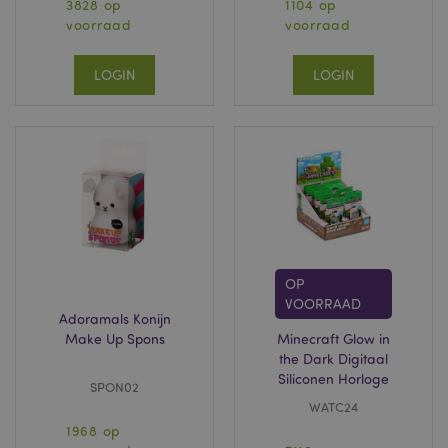
3828 op
1104 op
voorraad
voorraad
LOGIN
LOGIN
OP
VOORRAAD
Adoramals Konijn
Make Up Spons
Minecraft Glow in
the Dark Digitaal
Siliconen Horloge
SPON02
WATC24
1968 op