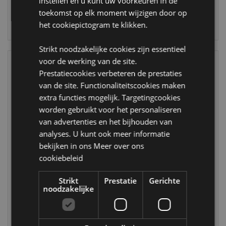
instellen en u kunt uw voorkeuren in de
LOGIN
toekomst op elk moment wijzigen door op
het cookiepictogram te klikken.
LOGIN
Strikt noodzakelijke cookies zijn essentieel
voor de werking van de site.
Prestatiecookies verbeteren de prestaties
van de site. Functionaliteitscookies maken
extra functies mogelijk. Targetingcookies
worden gebruikt voor het personaliseren
van advertenties en het bijhouden van
analyses. U kunt ook meer informatie
bekijken in ons
Meer over ons
Adoramals Koala
Healing Edelsteen
cookiebeleid
Make Up Spons
Traanvormige
Hanger
Strikt
Prestatie
Gerichte
SPON19
MIN47
noodzakelijke
2316 op
3024 op
voorraad
voorraad