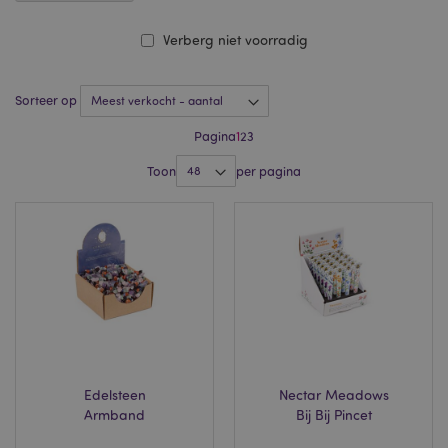
Verberg niet voorradig
Sorteer op
Pagina
1
2
3
Toon
per pagina
Edelsteen
Nectar Meadows
Armband
Bij Bij Pincet