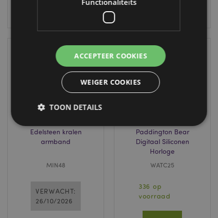
Functionaliteits
LOGIN
LOGIN
ACCEPTEER COOKIES
WEIGER COOKIES
TOON DETAILS
Edelsteen kralen
Paddington Bear
armband
Digitaal Siliconen
Strikt noodzakelijke
Prestatie
Gerichte
Horloge
Functionaliteits
MIN48
WATC25
Strikt noodzakelijke cookies maken
kernfunctionaliteit van de website mogelijk, zoals
336 op
VERWACHT:
gebruikersaanmelding en accountbeheer. Zonder
voorraad
26/10/2026
strikt noodzakelijke cookies kan de website niet
goed gebruikt worden.