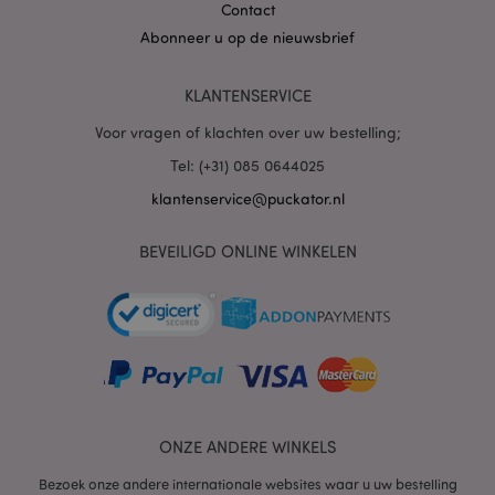
Contact
Abonneer u op de nieuwsbrief
PHPSESSID
1 dag
PHP.net
.www.puckator.nl
KLANTENSERVICE
Voor vragen of klachten over uw bestelling;
Tel: (+31) 085 0644025
klantenservice@puckator.nl
BEVEILIGD ONLINE WINKELEN
mage-cache-sessid
1
Adobe Inc.
www.puckator.nl
ONZE ANDERE WINKELS
Bezoek onze andere internationale websites waar u uw bestelling