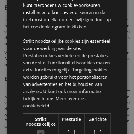
kunt hieronder uw cookievoorkeuren
Betalen met creditcard
instellen en u kunt uw voorkeuren in de
toekomst op elk moment wijzigen door op
Uw betaling wordt direct verwerkt. De goederen worden direct
na verwerking van de betaling doorgestuurd naar het magazijn
het cookiepictogram te klikken.
voor uitgezocht, ingepakt en verzonden te worden. In het geval
dat uw creditcard geweigerd wordt, dan ontvangt u van ons
Strikt noodzakelijke cookies zijn essentieel
alsnog een proforma factuur om te betalen.
voor de werking van de site.
Wij accepteren alle gangbare creditcards inclusief Visa en
Prestatiecookies verbeteren de prestaties
Mastercard. We kunnen helaas geen American Express
van de site. Functionaliteitscookies maken
accepteren.
extra functies mogelijk. Targetingcookies
worden gebruikt voor het personaliseren
Betalen met PayPal
van advertenties en het bijhouden van
Uw betaling wordt direct verwerkt. De goederen worden direct
analyses. U kunt ook meer informatie
na verwerking van de betaling doorgestuurd naar het magazijn
bekijken in ons
Meer over ons
voor uitgezocht, ingepakt en verzonden te worden. In het geval
cookiebeleid
dat uw betaling niet succesvol is verlopen, dan ontvangt u van
ons alsnog een proforma factuur om te betalen. Wanneer u uw
Strikt
Prestatie
Gerichte
PayPal betaling heeft verricht en ons dit laat weten, kan kunnen
noodzakelijke
wij uw order sneller naar het magazijn doorsturen.