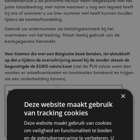
klantenservice u de proforma factuur heeft toegestuurd met het
juiste totaalbedrag, met name wanneer u nog een tegoed heeft
bij ons of wanneer u uw btw-nummer niet heeft kunnen invullen
tijdens de bestelafhandeling.
Gebruik uw ordernummer als betalingskenmerk bij het
overmaken van het bedrag. Maak hierbij gebruik van de
bankgegevens hieronder.
Voor klanten die met een Belgische bank betalen, let alstublieft
op dat u tijdens de overschrijving zowel bij de zender alsook de
begunstigde de EURO valuta kiest
(niet de PLN valuta want dan
worden er wisselkoerskosten en bankkosten berekend en krijgen
we een onderbetaling binnen).
Naam rekeninghouder
PUCKATOR EDC SP. Z O.O.
×
IBAN
PL72 1940 1210 0103 7585 0011
Deze website maakt gebruik
Bankrekeningnummer
0000
van tracking cookies
Swift/BIC code
AGRIPLPRXXX
Deze website maakt gebruik van cookies
Bank
CREDIT AGRICOLE
om veiligheid en functionaliteit te bieden
en de gebruikerservaring te verbeteren. U