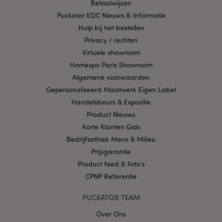
strikt noodzakelijke cookies kan de website niet
Betaalwijzen
goed gebruikt worden.
Puckator EDC Nieuws & Informatie
Provider
/
Hulp bij het bestellen
Naam
Verv
Domein
Privacy / rechten
CookieScriptConsent
1 
CookieScript
Virtuele showroom
.puckator.nl
Homexpo Paris Showroom
Algemene voorwaarden
Gepersonaliseerd Maatwerk Eigen Label
Handelsbeurs & Expositie
Product Nieuws
X-Magento-Vary
1 dag
Adobe Inc.
www.puckator.nl
Korte Klanten Gids
Bedrijfsethiek Mens & Milieu
Privacybeleid van
Prijsgarantie
Google
Product feed & Foto's
CPNP Referentie
PUCKATOR TEAM
mage-cache-storage
1
Adobe Inc.
www.puckator.nl
Over Ons