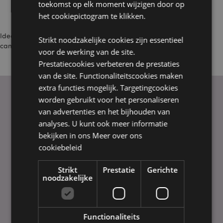
Goede kwaliteit en diversiteit aan producten tegen
toekomst op elk moment wijzigen door op
concurrerende groothandelprijs.
het cookiepictogram te klikken.
Ideaal voor verkoop in giftshops, souvenir winkels, strandwinkels,
Strikt noodzakelijke cookies zijn essentieel
camping winkels, boekenhandel, kantoorboekhandel etc.
voor de werking van de site.
Prestatiecookies verbeteren de prestaties
van de site. Functionaliteitscookies maken
extra functies mogelijk. Targetingcookies
worden gebruikt voor het personaliseren
van advertenties en het bijhouden van
PRAKTISCHE LINKS
analyses. U kunt ook meer informatie
Bezorging/Verzending
bekijken in ons
Meer over ons
Veelgestelde vragen
cookiebeleid
Aanbiedingen
Strikt
Betaalwijzen
Prestatie
Gerichte
noodzakelijke
Puckator EDC Nieuws & Informatie
Hulp bij het bestellen
Privacy / rechten
Functionaliteits
Virtuele showroom