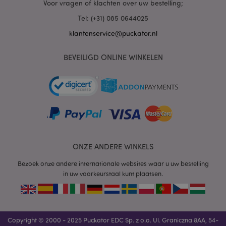
Naam
Verv
Voor vragen of klachten over uw bestelling;
Domein
Tel: (+31) 085 0644025
CookieScriptConsent
1 
CookieScript
.puckator.nl
klantenservice@puckator.nl
BEVEILIGD ONLINE WINKELEN
X-Magento-Vary
1 dag
Adobe Inc.
www.puckator.nl
Privacybeleid van
Google
ONZE ANDERE WINKELS
Bezoek onze andere internationale websites waar u uw bestelling
in uw voorkeurstaal kunt plaatsen.
mage-cache-storage
1
Adobe Inc.
www.puckator.nl
Copyright © 2000 - 2025 Puckator EDC Sp. z o.o. Ul. Graniczna 8AA, 54-
PHPSESSID
1 dag