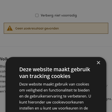
Verberg niet voorradig
Geen zoekresultaat gevonden
Volkswagen Busje Design
×
Blader door deze fantastische Groothandel Volkswagen Busje
Deze website maakt gebruik
categorie en ontdek de nieuwe collectie gelicentieerde VW Busjes
van tracking cookies
thema cadeaus en verzamelobjecten. In 2020 lanceren we onze
nieuwe VW Busjes-collectie met ontwerpen zoals de nieuwe T1 VW
Deze website maakt gebruik van cookies
camper in traditionele blauwe en rode kleuren, plus in 'zomerliefde'
om veiligheid en functionaliteit te bieden
en'surfavontuur' ontwerpen.
en de gebruikerservaring te verbeteren. U
Unieke cadeauartikelen gebaseerd op het VW T1 busje designs.
kunt hieronder uw cookievoorkeuren
Ideaal voor fans en verzamelaars van over de hele wereld
instellen en u kunt uw voorkeuren in de