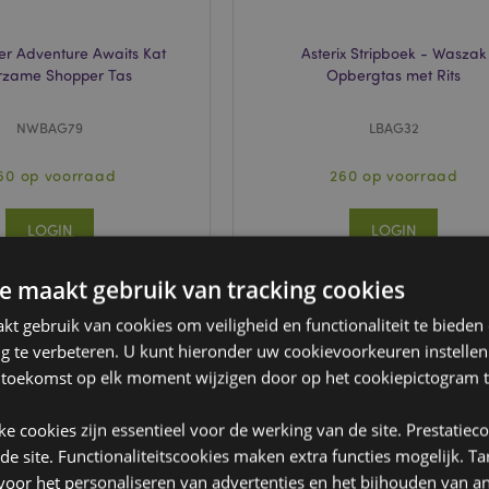
er Adventure Awaits Kat
Asterix Stripboek - Waszak
rzame Shopper Tas
Opbergtas met Rits
NWBAG79
LBAG32
160 op voorraad
260 op voorraad
LOGIN
LOGIN
e maakt gebruik van tracking cookies
t gebruik van cookies om veiligheid en functionaliteit te bieden
ng te verbeteren. U kunt hieronder uw cookievoorkeuren instelle
 toekomst op elk moment wijzigen door op het cookiepictogram t
jke cookies zijn essentieel voor de werking van de site. Prestatiec
 de site. Functionaliteitscookies maken extra functies mogelijk. T
oor het personaliseren van advertenties en het bijhouden van an