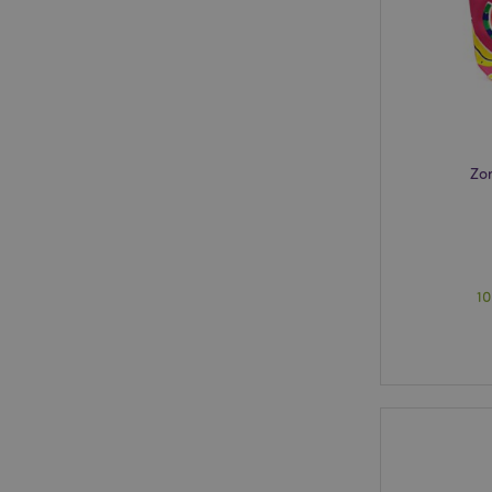
X-Magento-Vary
mage-cache-storag
Zom
PHPSESSID
1
mage-cache-sessid
_GRECAPTCHA