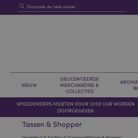
GELICENTIEERDE
AROMAT
NIEUW
MERCHANDISE &
B
COLLECTIES
SPOEDORDERS MOETEN VOOR 12:00 UUR WORDEN
DOORGEGEVEN
Tassen & Shopper
›
›
›
Home
Huis & Tuin
Eco & Duurzaam
Tassen & Shopper