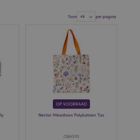
Toon
per pagina
OP VOORRAAD
ly
Nectar Meadows Polykatoen Tas
CBAG113