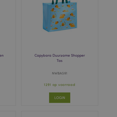
neer deze wordt
e risicoanalyse.
 om het cachen van
rgemakkelijken om
en.
dere meldingen bij
n getoond, zoals
icht en
. Het bericht wordt
dat het aan de
ten
Capybara Duurzame Shopper
ecent vergeleken
Tas
 om het cachen van
rgemakkelijken om
NWBAG91
en.
matie op met
1291 op voorraad
 geïnitieerde acties,
, afrekeninformatie,
LOGIN
nt bekeken
ge navigatie.
 productgegevens
ekeken / vergeleken