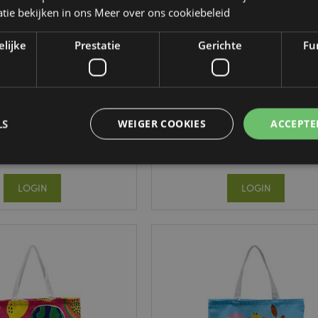
tie bekijken in ons
Meer over ons cookiebeleid
elijke
Prestatie
Gerichte
Fun
 de Kat Herbruikbare
Autumn Harvest Duurzame
Polykatoen Tas
Shopper Tas
CBAG122
NWBAG89
LS
WEIGER COOKIES
ACCEPTE
91 op voorraad
831 op voorraad
LOGIN
LOGIN
Strikt noodzakelijke
Prestatie
Gerichte
Functionaliteits
 cookies maken kernfunctionaliteit van de website mogelijk, zoals gebruikersaanmeldin
kelijke cookies kan de website niet goed gebruikt worden.
Provider
/
Vervaldatum
Omschrijving
Domein
nt
1 maand
Deze cookie wordt gebruikt
CookieScript
Script.com-service om de c
.puckator.nl
van bezoekers te onthoude
van Cookie-Script.com is n