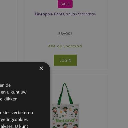
SALE
Pineapple Print Canvas Strandtas
BBAG02
404 op voorraad
LOGIN
×
 en de
n en u kunt uw
e klikken.
ookies verbeteren
argetingcookies
alyses. U kunt