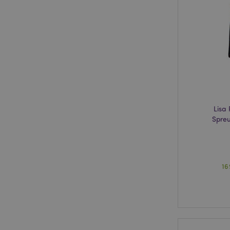
form_key
mage-messages
Lisa
recently_compared
Spreu
mage-cache-storage
invalidation
section_data_ids
16
recently_viewed_pr
product_data_stora