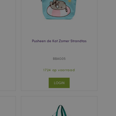
wordt gebruikt door
te markeren dat de
oor een gebruiker is
Het maakt het
ersies van dezelfde
aan, bijvoorbeeld
 om het cachen van
s
Pusheen de Kat Zomer Strandtas
rgemakkelijken om
en.
plicaties op basis
identificator voor
BBAG05
ordt gebruikt om
ssies te
al gesproken een
1724 op voorraad
mmer, hoe het
 zijn voor de site,
s het behouden van
LOGIN
en gebruiker tussen
ctiveert het
che-opslag.
erwijderd door de
de Admin de lokale
ewaarde in op true.
een noodzakelijke