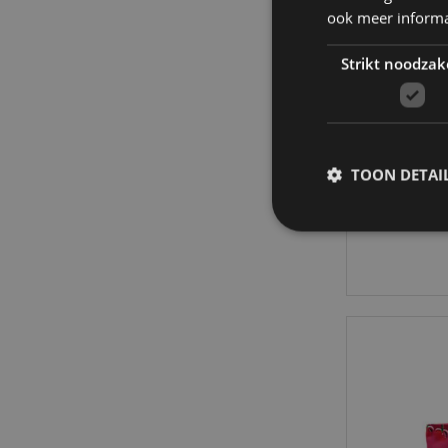
ook meer informa
Strikt noodzak
Pusheen
TOON DETAI
7
Strikt noodzakelijke
Zonder strikt noodza
Naam
CookieScriptConse