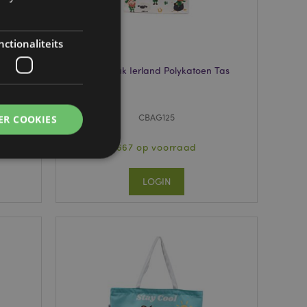
ctionaliteits
Iers Geluk Ierland Polykatoen Tas
CBAG125
ER COOKIES
667 op voorraad
LOGIN
g en accountbeheer.
 door de Cookie-
ookievoorkeuren
n. De cookie-banner
oodzakelijk om