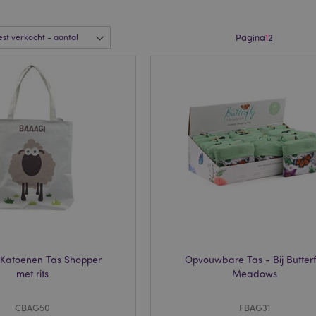
Pagina
1
2
Katoenen Tas Shopper
Opvouwbare Tas - Bij Butterf
met rits
Meadows
CBAG50
FBAG31