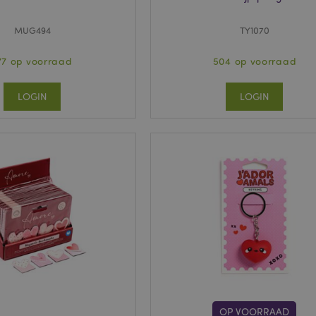
MUG494
TY1070
77 op voorraad
504 op voorraad
LOGIN
LOGIN
OP VOORRAAD