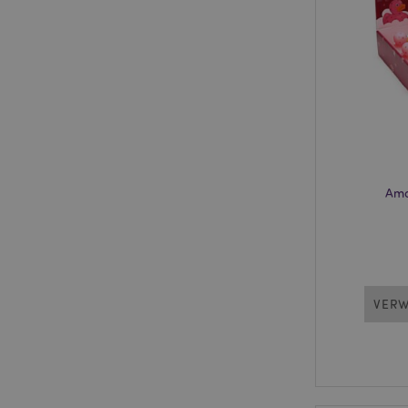
form_key
mage-messages
Amo
recently_compared
mage-cache-storage
invalidation
section_data_ids
VERW
recently_viewed_pr
product_data_stora