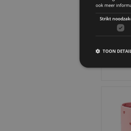
ook meer informa
Strikt noodzak
Amore Ha
TOON DETAI
27
Strikt noodzakelijke
Zonder strikt noodza
Naam
CookieScriptConse