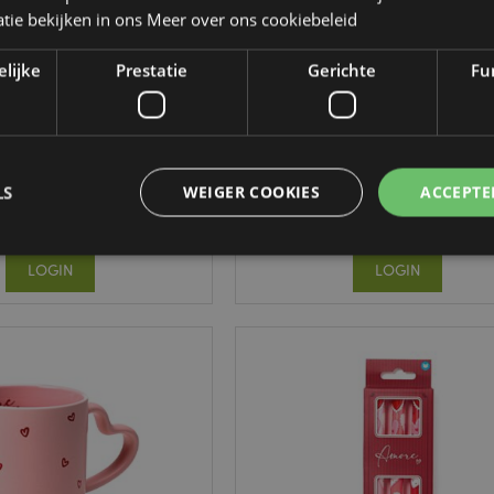
tie bekijken in ons
Meer over ons cookiebeleid
elijke
Prestatie
Gerichte
Fun
rt Regenboog Inkt Pen
Amore Harts Gevormd Handv
Keramiek Mok
PEN340
SMUG415
LS
WEIGER COOKIES
ACCEPTE
00 op voorraad
709 op voorraad
LOGIN
LOGIN
Strikt noodzakelijke
Prestatie
Gerichte
Functionaliteits
 cookies maken kernfunctionaliteit van de website mogelijk, zoals gebruikersaanmeldin
kelijke cookies kan de website niet goed gebruikt worden.
Provider
/
Vervaldatum
Omschrijving
Domein
nt
1 maand
Deze cookie wordt gebruikt
CookieScript
Script.com-service om de c
.puckator.nl
van bezoekers te onthoude
van Cookie-Script.com is n