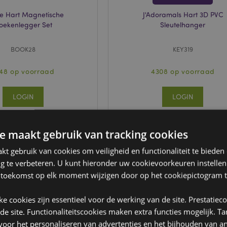
e Hart Magnetische
J'Adoramals Hart 3D PVC
oekenlegger Set
Sleutelhanger
BOOK28
KEY319
48 op voorraad
4308 op voorraad
LOGIN
LOGIN
e maakt gebruik van tracking cookies
t gebruik van cookies om veiligheid en functionaliteit te bieden
ng te verbeteren. U kunt hieronder uw cookievoorkeuren instelle
 toekomst op elk moment wijzigen door op het cookiepictogram t
jke cookies zijn essentieel voor de werking van de site. Prestatiec
 de site. Functionaliteitscookies maken extra functies mogelijk. T
oor het personaliseren van advertenties en het bijhouden van an