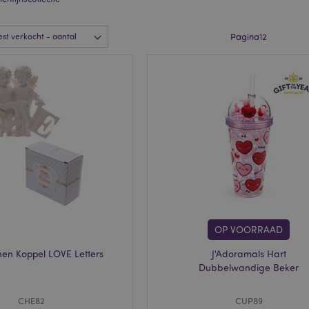
Pagina
1
2
OP VOORRAAD
nen Koppel LOVE Letters
J'Adoramals Hart
Dubbelwandige Beker
CHE82
CUP89