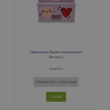
neer deze wordt
e risicoanalyse.
 om het cachen van
rgemakkelijken om
en.
dere meldingen bij
n getoond, zoals
icht en
. Het bericht wordt
dat het aan de
J'Adoramals Pluche Handwarmer
ecent vergeleken
Set van 2
 om het cachen van
rgemakkelijken om
WARM141
en.
matie op met
 geïnitieerde acties,
VERWACHT: 17/09/2026
, afrekeninformatie,
nt bekeken
LOGIN
ge navigatie.
 productgegevens
ekeken / vergeleken