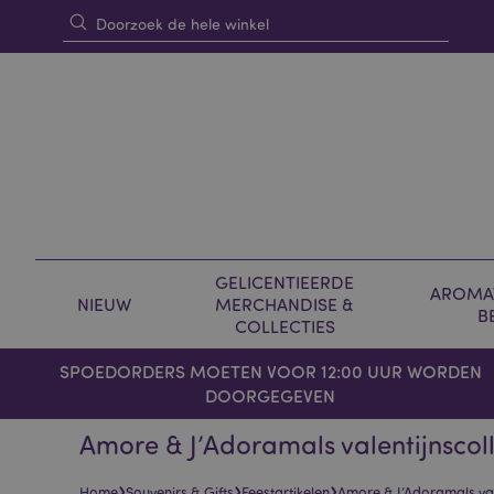
GELICENTIEERDE
AROMAT
NIEUW
MERCHANDISE &
B
COLLECTIES
SPOEDORDERS MOETEN VOOR 12:00 UUR WORDEN
DOORGEGEVEN
Amore & J’Adoramals valentijnscoll
›
›
›
Home
Souvenirs & Gifts
Feestartikelen
Amore & J’Adoramals vale