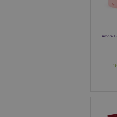
X-Magento-Vary
Amore H
mage-cache-storag
PHPSESSID
1
mage-cache-sessid
_GRECAPTCHA