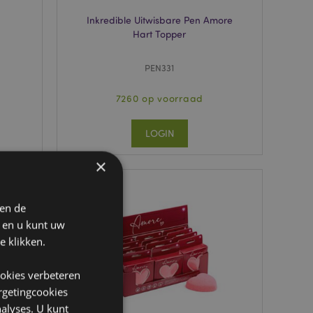
Inkredible Uitwisbare Pen Amore
Hart Topper
PEN331
7260 op voorraad
LOGIN
×
 en de
n en u kunt uw
e klikken.
ookies verbeteren
argetingcookies
alyses. U kunt