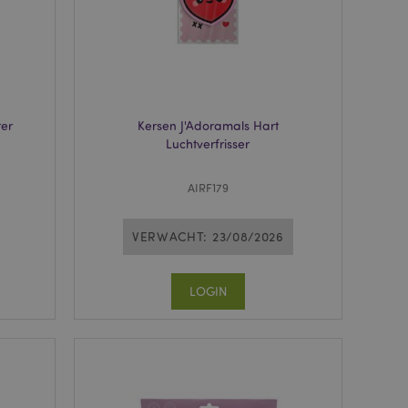
wordt gebruikt door
te markeren dat de
oor een gebruiker is
Het maakt het
ersies van dezelfde
aan, bijvoorbeeld
ter
Kersen J'Adoramals Hart
 om het cachen van
Luchtverfrisser
rgemakkelijken om
en.
AIRF179
plicaties op basis
identificator voor
ordt gebruikt om
ssies te
VERWACHT: 23/08/2026
al gesproken een
mmer, hoe het
 zijn voor de site,
s het behouden van
LOGIN
en gebruiker tussen
ctiveert het
che-opslag.
erwijderd door de
de Admin de lokale
ewaarde in op true.
een noodzakelijke