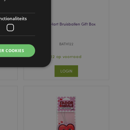
ctionaliteits
at
Amore Hart Bruisballen Gift Box
BATH122
ER COOKIES
12 op voorraad
LOGIN
g en accountbeheer.
 door de Cookie-
ookievoorkeuren
n. De cookie-banner
oodzakelijk om