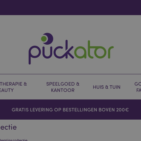
HERAPIE &
SPEELGOED &
GO
HUIS & TUIN
EAUTY
KANTOOR
F
GRATIS LEVERING OP BESTELLINGEN BOVEN 200€
ectie
ntijnscollectie