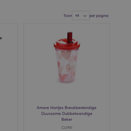
Toon
per pagina
Amore Hartjes Breukbestendige
Duurzame Dubbelwandige
Beker
CUP91