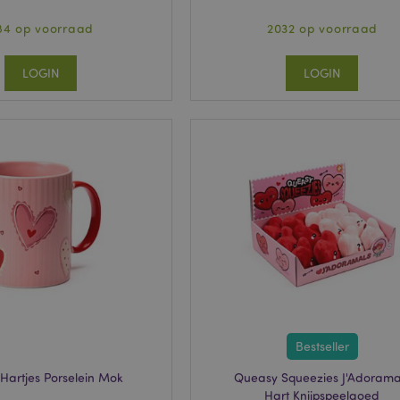
84 op voorraad
2032 op voorraad
LOGIN
LOGIN
Bestseller
Hartjes Porselein Mok
Queasy Squeezies J'Adorama
Hart Knijpspeelgoed