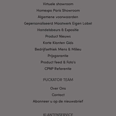
Provider
/
Naam
Verv
Virtuele showroom
Domein
Homexpo Paris Showroom
CookieScriptConsent
1 
CookieScript
Algemene voorwaarden
.puckator.nl
Gepersonaliseerd Maatwerk Eigen Label
Handelsbeurs & Expositie
Product Nieuws
Korte Klanten Gids
Bedrijfsethiek Mens & Milieu
X-Magento-Vary
1 dag
Adobe Inc.
www.puckator.nl
Prijsgarantie
Product feed & Foto's
Privacybeleid van
CPNP Referentie
Google
PUCKATOR TEAM
Over Ons
mage-cache-storage
1
Adobe Inc.
Contact
www.puckator.nl
Abonneer u op de nieuwsbrief
KLANTENSERVICE