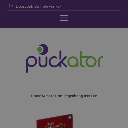
›
Home
Amore Hart Regenboog Inkt Pen
Skip
Skip
to
to
the
the
end
beginning