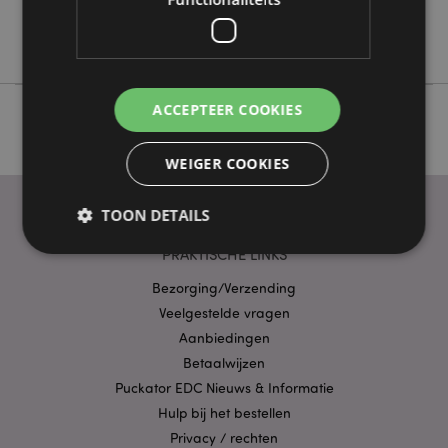
Nee
Amore
ACCEPTEER COOKIES
WEIGER COOKIES
TOON DETAILS
PRAKTISCHE LINKS
Bezorging/Verzending
Strikt noodzakelijke
Prestatie
Gerichte
Veelgestelde vragen
Functionaliteits
Aanbiedingen
Strikt noodzakelijke cookies maken
Betaalwijzen
kernfunctionaliteit van de website mogelijk, zoals
Puckator EDC Nieuws & Informatie
gebruikersaanmelding en accountbeheer. Zonder
strikt noodzakelijke cookies kan de website niet
Hulp bij het bestellen
goed gebruikt worden.
Privacy / rechten