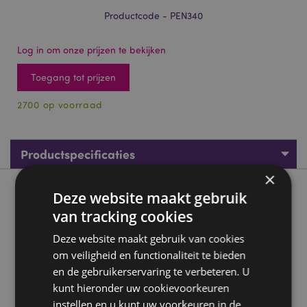
Productcode - PEN340
Log in om onze prijzen te bekijken
Toegang tot prijzen
2700 op voorraad
Productspecificaties
×
Product beschrijving
Deze website maakt gebruik
van tracking cookies
Amore Hart Regenboog Inkt Pen
Deze website maakt gebruik van cookies
Materiaal:
kunststof (ABS/PP), acryl, roestvrij staal
om veiligheid en functionaliteit te bieden
en de gebruikerservaring te verbeteren. U
Inktkleur:
Elke pen heeft 5 inktkleuren: blauw, groen,
roze, oranje en paars. Zodra de eerste kleur op is,
kunt hieronder uw cookievoorkeuren
begint de volgende kleur.
instellen en u kunt uw voorkeuren in de