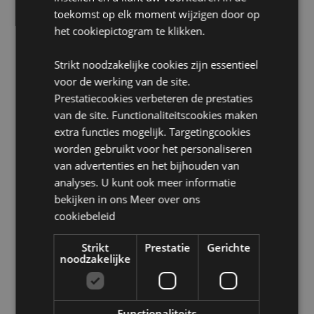
CE/UKCA-keurmerk:
Ja
toekomst op elk moment wijzigen door op
het cookiepictogram te klikken.
EN71:
Ja
Niet geschikt voor:
0 - 3 jaar
Strikt noodzakelijke cookies zijn essentieel
Seizoen/Feestdag/Gelegenheid:
Valentijnsdag
voor de werking van de site.
Prestatiecookies verbeteren de prestaties
Product Bron:
van de site. Functionaliteitscookies maken
Zoekt u meer informatie over kopen bij Puckator?
extra functies mogelijk. Targetingcookies
Lees dan onze
klanten informatie gids.
worden gebruikt voor het personaliseren
van advertenties en het bijhouden van
analyses. U kunt ook meer informatie
Product eigenschappen
bekijken in ons
Meer over ons
Meer
Hoogte 19cm Breedte 3.5cm Diepte 2.5cm
cookiebeleid
informatie
5056848201715
720
Strikt
Prestatie
Gerichte
noodzakelijke
0.020000
Nee
Nee
Functionaliteits