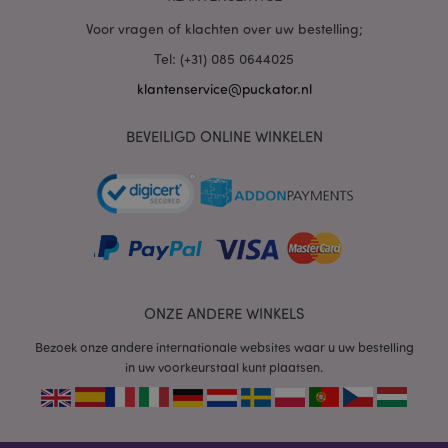
PHPSESSID
1 dag
PHP.net
.www.puckator.nl
Voor vragen of klachten over uw bestelling;
Tel: (+31) 085 0644025
klantenservice@puckator.nl
BEVEILIGD ONLINE WINKELEN
mage-cache-sessid
1
Adobe Inc.
www.puckator.nl
ONZE ANDERE WINKELS
Bezoek onze andere internationale websites waar u uw bestelling
in uw voorkeurstaal kunt plaatsen.
_GRECAPTCHA
6 m
Google LLC
www.google.com