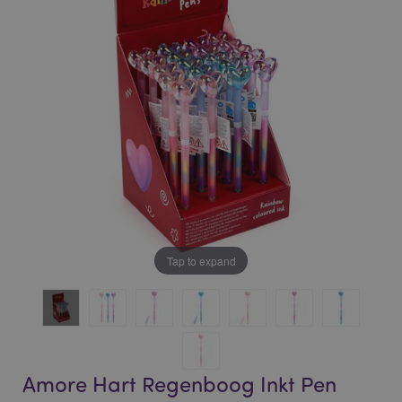
of
of
the
the
images
images
gallery
gallery
Tap to expand
Amore Hart Regenboog Inkt Pen