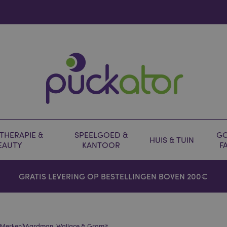
HERAPIE &
SPEELGOED &
GO
HUIS & TUIN
EAUTY
KANTOOR
F
GRATIS LEVERING OP BESTELLINGEN BOVEN 200€
›
 Merken
Aardman, Wallace & Gromit