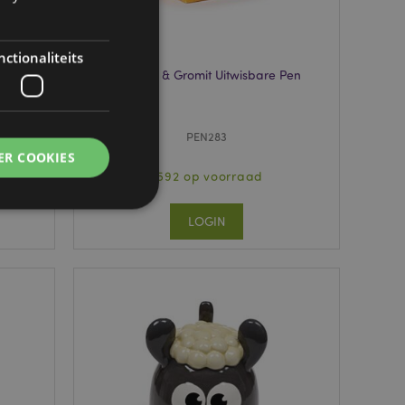
ctionaliteits
aun
Wallace & Gromit Uitwisbare Pen
d
PEN283
ER COOKIES
2592 op voorraad
LOGIN
g en accountbeheer.
 door de Cookie-
ookievoorkeuren
n. De cookie-banner
oodzakelijk om