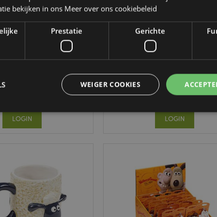
tie bekijken in ons
Meer over ons cookiebeleid
elijke
Prestatie
Gerichte
Fun
Squidgly Kawaii Shaun
Queasy Squeezies Kawaii Sh
het Schaap
het Schaap Knijp Speelgoe
CUSH383
TY973
LS
WEIGER COOKIES
ACCEPTE
24 op voorraad
1176 op voorraad
LOGIN
LOGIN
Strikt noodzakelijke
Prestatie
Gerichte
Functionaliteits
 cookies maken kernfunctionaliteit van de website mogelijk, zoals gebruikersaanmeldin
kelijke cookies kan de website niet goed gebruikt worden.
Provider
/
Vervaldatum
Omschrijving
Domein
nt
1 maand
Deze cookie wordt gebruikt
CookieScript
Script.com-service om de c
.puckator.nl
van bezoekers te onthoude
van Cookie-Script.com is n