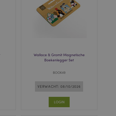
neer deze wordt
e risicoanalyse.
 om het cachen van
rgemakkelijken om
en.
dere meldingen bij
n getoond, zoals
icht en
. Het bericht wordt
dat het aan de
t
Wallace & Gromit Magnetische
ecent vergeleken
Boekenlegger Set
 om het cachen van
rgemakkelijken om
BOOK49
en.
matie op met
 geïnitieerde acties,
VERWACHT: 08/10/2026
, afrekeninformatie,
nt bekeken
LOGIN
ge navigatie.
 productgegevens
ekeken / vergeleken