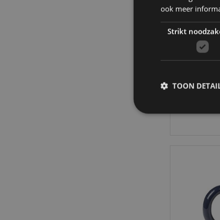
ook meer informa
Strikt noodzak
Pluche 
TOON DETAI
1
Strikt noodzakelijke
Zonder strikt noodza
Naam
CookieScriptConse