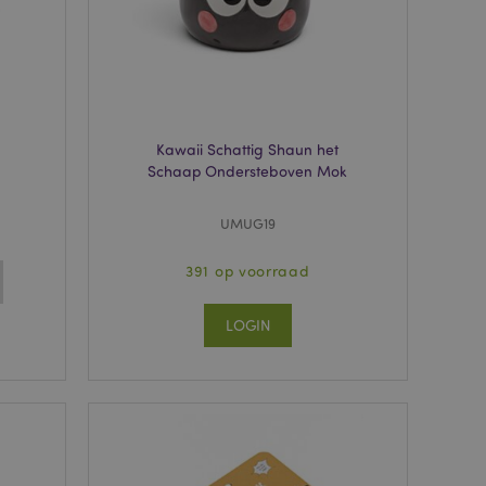
wordt gebruikt door
te markeren dat de
oor een gebruiker is
Het maakt het
ersies van dezelfde
aan, bijvoorbeeld
Kawaii Schattig Shaun het
 om het cachen van
Schaap Ondersteboven Mok
rgemakkelijken om
en.
UMUG19
plicaties op basis
identificator voor
ordt gebruikt om
391 op voorraad
ssies te
al gesproken een
mmer, hoe het
 zijn voor de site,
LOGIN
s het behouden van
en gebruiker tussen
ctiveert het
che-opslag.
erwijderd door de
de Admin de lokale
ewaarde in op true.
een noodzakelijke