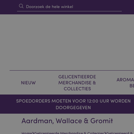
GELICENTIEERDE
AROMAT
NIEUW
MERCHANDISE &
B
COLLECTIES
SPOEDORDERS MOETEN VOOR 12:00 UUR WORDEN
DOORGEGEVEN
Aardman, Wallace & Gromit
›
›
Home
Gelicentieerde Merchandise & Collecties
Gelicentieerd &