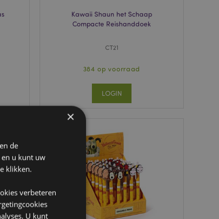
as
Kawaii Shaun het Schaap
Compacte Reishanddoek
CT21
384 op voorraad
LOGIN
×
 en de
n en u kunt uw
e klikken.
ookies verbeteren
argetingcookies
alyses. U kunt