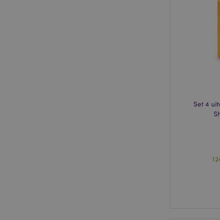
form_key
mage-messages
Set 4 ui
recently_compared
S
mage-cache-storage
invalidation
section_data_ids
12
recently_viewed_pr
product_data_stora