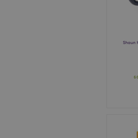
X-Magento-Vary
Shaun 
mage-cache-storag
PHPSESSID
6
mage-cache-sessid
_GRECAPTCHA