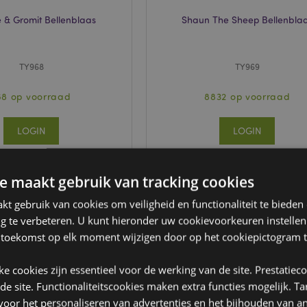
 & Gromit Bellenblaas
Shaun The Sheep Bellenbla
TY968
TY969
68 op voorraad
8832 op voorraad
LOGIN
LOGIN
e maakt gebruik van tracking cookies
t gebruik van cookies om veiligheid en functionaliteit te bieden
ng te verbeteren. U kunt hieronder uw cookievoorkeuren instelle
 toekomst op elk moment wijzigen door op het cookiepictogram t
jke cookies zijn essentieel voor de werking van de site. Prestatiec
 de site. Functionaliteitscookies maken extra functies mogelijk. T
oor het personaliseren van advertenties en het bijhouden van an