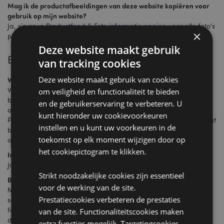
Mag ik de productafbeeldingen van deze website kopiëren voor
gebruik op mijn website?
Ja, zie onze
Productfeed & Foto informatie pagina
voor alle foto's
×
plus informatie over onze product datafeed.
Deze website maakt gebruik
Betalen
van tracking cookies
Deze website maakt gebruik van cookies
Welke betaalmethoden worden geaccepteerd?
Wij accepteren alle bekende credit cards (wanneer u snel wilt
om veiligheid en functionaliteit te bieden
bestellen is betaling met een credit card de beste methode). Wij
en de gebruikerservaring te verbeteren. U
accepteren ook bankoverschrijvingen en PayPal betalingen.
kunt hieronder uw cookievoorkeuren
Puckator werkt met vooruitbetaling. Indien er geen betaling volgt
instellen en u kunt uw voorkeuren in de
binnen 30 dagen, zal de bestelling worden geannuleerd om het
toekomst op elk moment wijzigen door op
ordersysteem 'clean' te houden.
het cookiepictogram te klikken.
Is mijn geld veilig?
Ja, onze website en ons betalingssysteem zijn 100% veilig.
Strikt noodzakelijke cookies zijn essentieel
Betalen met bankoverschrijving
voor de werking van de site.
Naast de geautomatiseerde orderbevestiging, ontvangt u per
Prestatiecookies verbeteren de prestaties
separate email een proforma factuur ter betaling. De proforma
factuur wordt over het algemeen binnen 1 werkdag aan het
van de site. Functionaliteitscookies maken
door u opgegeven klant-emailadres toegestuurd (m.u.v. het
extra functies mogelijk. Targetingcookies