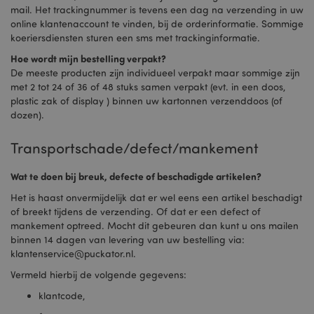
X-Magento-Vary
1 dag
Adobe Inc.
mail. Het trackingnummer is tevens een dag na verzending in uw
www.puckator.nl
online klantenaccount te vinden, bij de orderinformatie. Sommige
koeriersdiensten sturen een sms met trackinginformatie.
Privacybeleid van
Hoe wordt mijn bestelling verpakt?
Google
De meeste producten zijn individueel verpakt maar sommige zijn
met 2 tot 24 of 36 of 48 stuks samen verpakt (evt. in een doos,
plastic zak of display ) binnen uw kartonnen verzenddoos (of
dozen).
mage-cache-storage
1
Adobe Inc.
www.puckator.nl
Transportschade/defect/mankement
Wat te doen bij breuk, defecte of beschadigde artikelen?
PHPSESSID
1 dag
PHP.net
Het is haast onvermijdelijk dat er wel eens een artikel beschadigt
.www.puckator.nl
of breekt tijdens de verzending. Of dat er een defect of
mankement optreed. Mocht dit gebeuren dan kunt u ons mailen
binnen 14 dagen van levering van uw bestelling via:
klantenservice@puckator.nl
.
Vermeld hierbij de volgende gegevens:
klantcode,