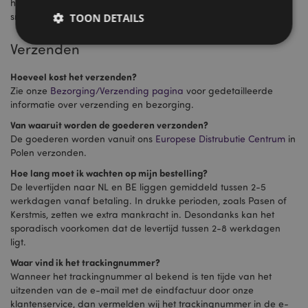
heeft verricht en ons dit laat weten, dan kunnen wij uw order
sneller doorsturen naar het magazijn.
TOON DETAILS
Verzenden
Strikt noodzakelijke
Prestatie
Gerichte
Hoeveel kost het verzenden?
Zie onze
Bezorging/Verzending pagina
voor gedetailleerde
Functionaliteits
informatie over verzending en bezorging.
Strikt noodzakelijke cookies maken
Van waaruit worden de goederen verzonden?
kernfunctionaliteit van de website mogelijk, zoals
De goederen worden vanuit ons
Europese Distrubutie Centrum
in
gebruikersaanmelding en accountbeheer. Zonder
strikt noodzakelijke cookies kan de website niet
Polen verzonden.
goed gebruikt worden.
Hoe lang moet ik wachten op mijn bestelling?
Provider
/
De levertijden naar NL en BE liggen gemiddeld tussen 2-5
Naam
Verv
Domein
werkdagen vanaf betaling. In drukke perioden, zoals Pasen of
CookieScriptConsent
1 
Kerstmis, zetten we extra mankracht in. Desondanks kan het
CookieScript
.puckator.nl
sporadisch voorkomen dat de levertijd tussen 2-8 werkdagen
ligt.
Waar vind ik het trackingnummer?
Wanneer het trackingnummer al bekend is ten tijde van het
uitzenden van de e-mail met de eindfactuur door onze
klantenservice, dan vermelden wij het trackingnummer in de e-