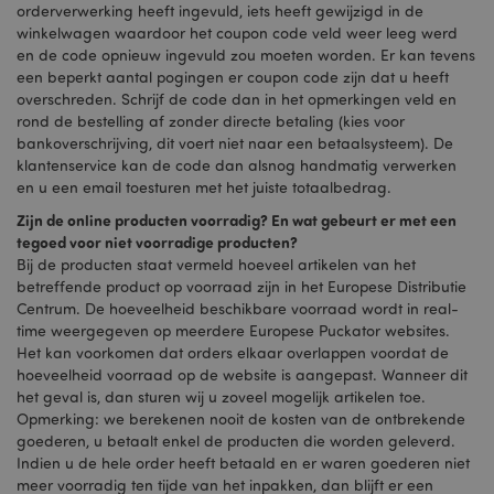
orderverwerking heeft ingevuld, iets heeft gewijzigd in de
winkelwagen waardoor het coupon code veld weer leeg werd
en de code opnieuw ingevuld zou moeten worden. Er kan tevens
een beperkt aantal pogingen er coupon code zijn dat u heeft
overschreden. Schrijf de code dan in het opmerkingen veld en
rond de bestelling af zonder directe betaling (kies voor
bankoverschrijving, dit voert niet naar een betaalsysteem). De
klantenservice kan de code dan alsnog handmatig verwerken
en u een email toesturen met het juiste totaalbedrag.
Zijn de online producten voorradig? En wat gebeurt er met een
tegoed voor niet voorradige producten?
Bij de producten staat vermeld hoeveel artikelen van het
betreffende product op voorraad zijn in het Europese Distributie
Centrum. De hoeveelheid beschikbare voorraad wordt in real-
time weergegeven op meerdere Europese Puckator websites.
Het kan voorkomen dat orders elkaar overlappen voordat de
hoeveelheid voorraad op de website is aangepast. Wanneer dit
het geval is, dan sturen wij u zoveel mogelijk artikelen toe.
Opmerking: we berekenen nooit de kosten van de ontbrekende
goederen, u betaalt enkel de producten die worden geleverd.
Indien u de hele order heeft betaald en er waren goederen niet
meer voorradig ten tijde van het inpakken, dan blijft er een