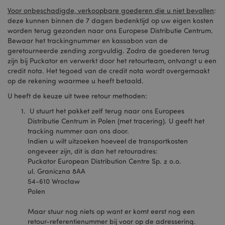
product_data_storage
1
Adobe Inc.
Voor onbeschadigde, verkoopbare goederen die u niet bevallen
:
www.puckator.nl
deze kunnen binnen de 7 dagen bedenktijd op uw eigen kosten
worden terug gezonden naar ons Europese Distributie Centrum.
Bewaar het trackingnummer en kassabon van de
recently_viewed_product_previous
1
geretourneerde zending zorgvuldig. Zodra de goederen terug
Adobe Inc.
www.puckator.nl
zijn bij Puckator en verwerkt door het retourteam, ontvangt u een
credit nota. Het tegoed van de credit nota wordt overgemaakt
op de rekening waarmee u heeft betaald.
recently_compared_product_previous
1
Adobe Inc.
www.puckator.nl
U heeft de keuze uit twee retour methoden:
U stuurt het pakket zelf terug naar ons Europees
Distributie Centrum in Polen (met tracering). U geeft het
TawkConnectionTime
10 m
tawk.to Inc.
.puckator.nl
tracking nummer aan ons door.
Indien u wilt uitzoeken hoeveel de transportkosten
twk_idm_key
10 m
Tawk.to
ongeveer zijn, dit is dan het retouradres:
.puckator.nl
Puckator European Distribution Centre Sp. z o.o.
ul. Graniczna 8AA
54-610 Wrocław
Polen
Provider
/
Naam
Vervaldatum
Omschrijvi
Domein
Maar stuur nog niets op want er komt eerst nog een
bm_sz
4 uur
Een
The Rocket
retour-referentienummer bij voor op de adressering.
Provider
/
Naam
Vervaldatum
Omschrijving