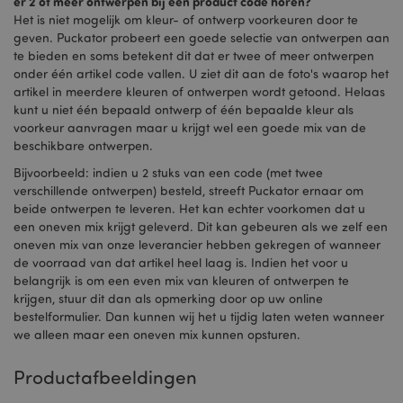
er 2 of meer ontwerpen bij een product code horen?
Het is niet mogelijk om kleur- of ontwerp voorkeuren door te
geven. Puckator probeert een goede selectie van ontwerpen aan
te bieden en soms betekent dit dat er twee of meer ontwerpen
onder één artikel code vallen. U ziet dit aan de foto's waarop het
artikel in meerdere kleuren of ontwerpen wordt getoond. Helaas
kunt u niet één bepaald ontwerp of één bepaalde kleur als
voorkeur aanvragen maar u krijgt wel een goede mix van de
beschikbare ontwerpen.
Bijvoorbeeld: indien u 2 stuks van een code (met twee
verschillende ontwerpen) besteld, streeft Puckator ernaar om
beide ontwerpen te leveren. Het kan echter voorkomen dat u
een oneven mix krijgt geleverd. Dit kan gebeuren als we zelf een
oneven mix van onze leverancier hebben gekregen of wanneer
de voorraad van dat artikel heel laag is. Indien het voor u
belangrijk is om een even mix van kleuren of ontwerpen te
krijgen, stuur dit dan als opmerking door op uw online
bestelformulier. Dan kunnen wij het u tijdig laten weten wanneer
we alleen maar een oneven mix kunnen opsturen.
Productafbeeldingen