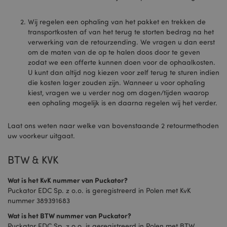
functionali
Science Group
Domein
geplaatst d
LLC
Provider
/
Mailchimp o
Naam
Vervaldatum
.list-manage.com
_gid
1 dag
Deze cookienaam is
Google LLC
Domein
Wij regelen een ophaling van het pakket en trekken de
te beheren 
gekoppeld aan
.puckator.nl
controleren
transportkosten af van het terug te storten bedrag na het
Google Universal
_hjAbsoluteSessionInProgress
30 minuten
Hotjar Ltd
Analytics. Dit lijkt
verwerking van de retourzending. We vragen u dan eerst
.puckator.nl
ps_rvm_TZmL
.puckator.nl
1 jaar
Onze online
een nieuwe cookie
om de maten van de op te halen doos door te geven
klantenserv
te zijn en vanaf het
voorjaar van 2017
zodat we een offerte kunnen doen voor de ophaalkosten.
_abck
1 jaar
Deze cooki
Akamai
is er geen
U kunt dan altijd nog kiezen voor zelf terug te sturen indien
gebruikt om
Technologies
informatie
te analyser
.list-manage.com
die kosten lager zouden zijn. Wanneer u voor ophaling
beschikbaar van
bepalen of 
Google. Het lijkt
kiest, vragen we u verder nog om dagen/tijden waarop
geautomati
een unieke waarde
verkeer is 
een ophaling mogelijk is en daarna regelen wij het verder.
op te slaan en bij te
_hjFirstSeen
30 minuten
Hotjar Ltd
gegenereerd
werken voor elke
.puckator.nl
systemen o
bezochte pagina.
menselijke 
Laat ons weten naar welke van bovenstaande 2 retourmethoden
_gcl_au
3 maanden
Deze cookie wordt
Google LLC
uw voorkeur uitgaat.
ak_bmsc
2 uur
Gebruikt d
Akamai
ingesteld door
.puckator.nl
Akamai om
Technologies
Doubleclick en
prestaties 
.us16.list-
voert informatie uit
BTW & KVK
beveiliging
manage.com
over hoe de
site te opti
eindgebruiker de
website gebruikt en
_hjIncludedInPageviewSample
2 minuten
Hotjar Ltd
Wat is het KvK nummer van Puckator?
MCPopupClosed
www.puckator.nl
1 maand
Mailchimp
over eventuele
www.puckator.nl
window sta
advertenties die de
Puckator EDC Sp. z o.o. is geregistreerd in Polen met KvK
eindgebruiker heeft
nummer 389391683
SIDCC
1 jaar
Download 
Google LLC
gezien voordat hij
Google Tool
.google.com
de genoemde
Wat is het BTW nummer van Puckator?
bepaalde v
website bezocht.
op, bijvoor
Puckator EDC Sp. z o.o. is geregistreerd in Polen met BTW