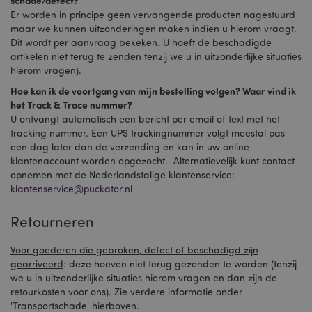
schade/defect?
Er worden in principe geen vervangende producten nagestuurd
maar we kunnen uitzonderingen maken indien u hierom vraagt.
Dit wordt per aanvraag bekeken. U hoeft de beschadigde
artikelen niet terug te zenden tenzij we u in uitzonderlijke situaties
hierom vragen).
recently_compared_product
1
Adobe Inc.
Hoe kan ik de voortgang van mijn bestelling volgen? Waar vind ik
www.puckator.nl
het Track & Trace nummer?
U ontvangt automatisch een bericht per email of text met het
mage-cache-storage-section-
1
Adobe Inc.
tracking nummer. Een UPS trackingnummer volgt meestal pas
invalidation
www.puckator.nl
een dag later dan de verzending en kan in uw online
klantenaccount worden opgezocht. Alternatievelijk kunt contact
opnemen met de Nederlandstalige klantenservice:
klantenservice@puckator.nl
section_data_ids
1
Adobe Inc.
www.puckator.nl
Retourneren
Voor goederen die gebroken, defect of beschadigd zijn
gearriveerd
: deze hoeven niet terug gezonden te worden (tenzij
recently_viewed_product
1
Adobe Inc.
we u in uitzonderlijke situaties hierom vragen en dan zijn de
www.puckator.nl
retourkosten voor ons). Zie verdere informatie onder
'Transportschade' hierboven.