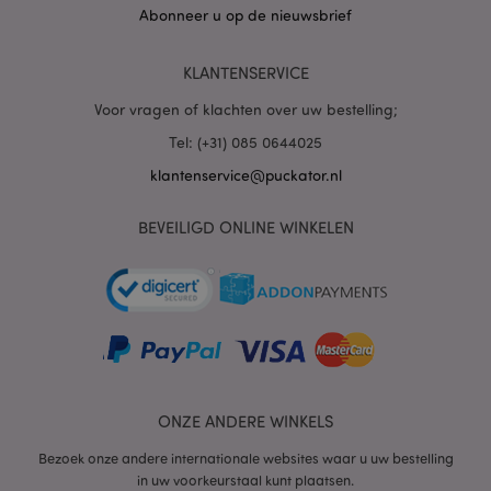
Abonneer u op de nieuwsbrief
Doubleclick en
voert informatie uit
over hoe de
eindgebruiker de
KLANTENSERVICE
website gebruikt en
over eventuele
advertenties die de
Voor vragen of klachten over uw bestelling;
eindgebruiker heeft
gezien voordat hij
Tel: (+31) 085 0644025
de genoemde
website bezocht.
klantenservice@puckator.nl
1P_JAR
1 maand
Deze cookie
Google LLC
verzamelt
.google.com
BEVEILIGD ONLINE WINKELEN
informatie over
hoe de
eindgebruiker de
website gebruikt en
over eventuele
advertenties die de
eindgebruiker
mogelijk heeft
gezien voordat hij
de genoemde
website bezocht.
APISID
2 jaar
Deze DoubleClick-
Google LLC
ONZE ANDERE WINKELS
cookie wordt
.google.com
doorgaans door
Bezoek onze andere internationale websites waar u uw bestelling
advertentiepartners
op de site geplaatst
in uw voorkeurstaal kunt plaatsen.