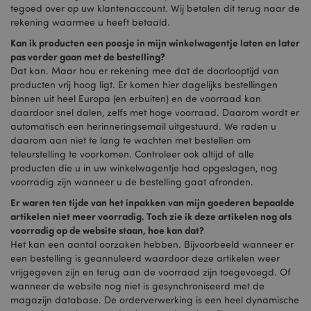
tegoed over op uw klantenaccount. Wij betalen dit terug naar de
rekening waarmee u heeft betaald.
Kan ik producten een poosje in mijn winkelwagentje laten en later
pas verder gaan met de bestelling?
Dat kan. Maar hou er rekening mee dat de doorlooptijd van
producten vrij hoog ligt. Er komen hier dagelijks bestellingen
binnen uit heel Europa (en erbuiten) en de voorraad kan
daardoor snel dalen, zelfs met hoge voorraad. Daarom wordt er
automatisch een herinneringsemail uitgestuurd. We raden u
daarom aan niet te lang te wachten met bestellen om
teleurstelling te voorkomen. Controleer ook altijd of alle
producten die u in uw winkelwagentje had opgeslagen, nog
voorradig zijn wanneer u de bestelling gaat afronden.
Er waren ten tijde van het inpakken van mijn goederen bepaalde
artikelen niet meer voorradig. Toch zie ik deze artikelen nog als
voorradig op de website staan, hoe kan dat?
Het kan een aantal oorzaken hebben. Bijvoorbeeld wanneer er
een bestelling is geannuleerd waardoor deze artikelen weer
vrijgegeven zijn en terug aan de voorraad zijn toegevoegd. Of
wanneer de website nog niet is gesynchroniseerd met de
magazijn database. De orderverwerking is een heel dynamische