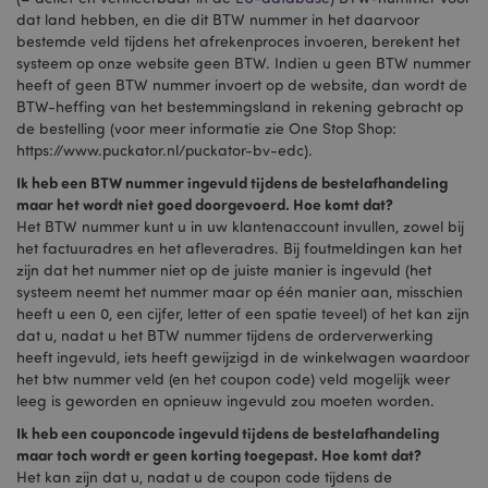
dat land hebben, en die dit BTW nummer in het daarvoor
bestemde veld tijdens het afrekenproces invoeren, berekent het
systeem op onze website geen BTW. Indien u geen BTW nummer
heeft of geen BTW nummer invoert op de website, dan wordt de
BTW-heffing van het bestemmingsland in rekening gebracht op
de bestelling (voor meer informatie zie One Stop Shop:
https://www.puckator.nl/puckator-bv-edc).
Ik heb een BTW nummer ingevuld tijdens de bestelafhandeling
maar het wordt niet goed doorgevoerd. Hoe komt dat?
Het BTW nummer kunt u in uw klantenaccount invullen, zowel bij
het factuuradres en het afleveradres. Bij foutmeldingen kan het
zijn dat het nummer niet op de juiste manier is ingevuld (het
systeem neemt het nummer maar op één manier aan, misschien
heeft u een 0, een cijfer, letter of een spatie teveel) of het kan zijn
dat u, nadat u het BTW nummer tijdens de orderverwerking
heeft ingevuld, iets heeft gewijzigd in de winkelwagen waardoor
het btw nummer veld (en het coupon code) veld mogelijk weer
leeg is geworden en opnieuw ingevuld zou moeten worden.
Ik heb een couponcode ingevuld tijdens de bestelafhandeling
maar toch wordt er geen korting toegepast. Hoe komt dat?
Het kan zijn dat u, nadat u de coupon code tijdens de