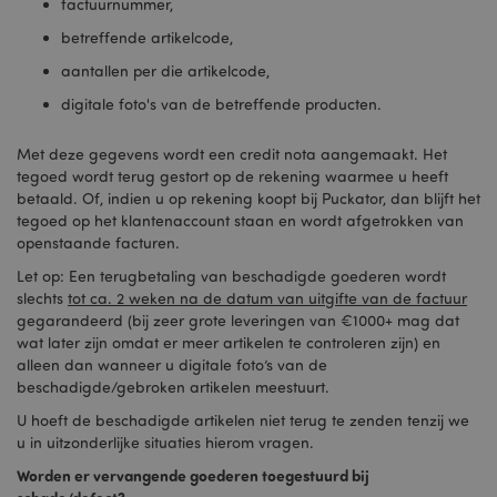
factuurnummer,
betreffende artikelcode,
aantallen per die artikelcode,
mage-cache-sessid
1
Adobe Inc.
www.puckator.nl
digitale foto's van de betreffende producten.
Met deze gegevens wordt een credit nota aangemaakt. Het
tegoed wordt terug gestort op de rekening waarmee u heeft
betaald. Of, indien u op rekening koopt bij Puckator, dan blijft het
tegoed op het klantenaccount staan en wordt afgetrokken van
_GRECAPTCHA
6 m
openstaande facturen.
Google LLC
www.google.com
Let op: Een terugbetaling van beschadigde goederen wordt
slechts
tot ca. 2 weken na de datum van uitgifte van de factuur
gegarandeerd (bij zeer grote leveringen van €1000+ mag dat
wat later zijn omdat er meer artikelen te controleren zijn) en
form_key
1 dag
Adobe Inc.
alleen dan wanneer u digitale foto’s van de
.www.puckator.nl
beschadigde/gebroken artikelen meestuurt.
U hoeft de beschadigde artikelen niet terug te zenden tenzij we
u in uitzonderlijke situaties hierom vragen.
mage-messages
1 dag
Adobe Inc.
Worden er vervangende goederen toegestuurd bij
www.puckator.nl