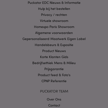
Puckator EDC Nieuws & Informatie
analyseservice van
Google. Deze
Hulp bij het bestellen
cookie wordt
gebruikt om unieke
Privacy / rechten
gebruikers te
onderscheiden
Virtuele showroom
door een
Homexpo Paris Showroom
willekeurig
gegenereerd
Algemene voorwaarden
nummer toe te
wijzen als klant-ID.
Gepersonaliseerd Maatwerk Eigen Label
Het is opgenomen
in elk
Handelsbeurs & Expositie
paginaverzoek op
een site en wordt
Product Nieuws
gebruikt om
Korte Klanten Gids
bezoekers-, sessie-
en
Bedrijfsethiek Mens & Milieu
campagnegegevens
te berekenen voor
Prijsgarantie
de
analyserapporten
Product feed & Foto's
van de site.
Standaard verloopt
CPNP Referentie
het na 2 jaar,
hoewel dit kan
worden aangepast
PUCKATOR TEAM
door website-
eigenaren.
Over Ons
IDE
1 jaar
Deze cookie wordt
Google LLC
Contact
ingesteld door
.doubleclick.net