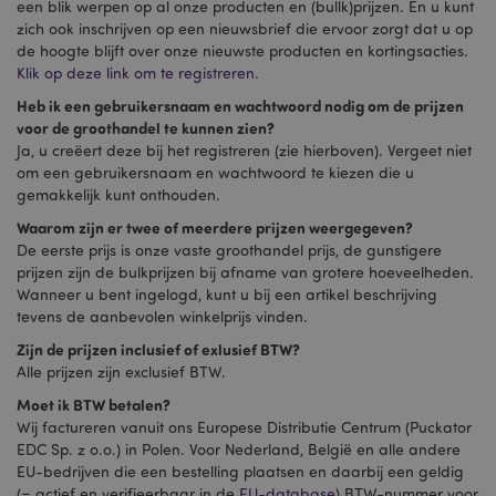
een blik werpen op al onze producten en (bullk)prijzen. En u kunt
zich ook inschrijven op een nieuwsbrief die ervoor zorgt dat u op
de hoogte blijft over onze nieuwste producten en kortingsacties.
Klik op deze link om te registreren.
Heb ik een gebruikersnaam en wachtwoord nodig om de prijzen
voor de groothandel te kunnen zien?
Ja, u creëert deze bij het registreren (zie hierboven). Vergeet niet
om een gebruikersnaam en wachtwoord te kiezen die u
gemakkelijk kunt onthouden.
Waarom zijn er twee of meerdere prijzen weergegeven?
De eerste prijs is onze vaste groothandel prijs, de gunstigere
prijzen zijn de bulkprijzen bij afname van grotere hoeveelheden.
Wanneer u bent ingelogd, kunt u bij een artikel beschrijving
tevens de aanbevolen winkelprijs vinden.
Zijn de prijzen inclusief of exlusief BTW?
Alle prijzen zijn exclusief BTW.
Moet ik BTW betalen?
Wij factureren vanuit ons Europese Distributie Centrum (Puckator
EDC Sp. z o.o.) in Polen. Voor Nederland, België en alle andere
EU-bedrijven die een bestelling plaatsen en daarbij een geldig
(= actief en verifieerbaar in de
EU-database
) BTW-nummer voor