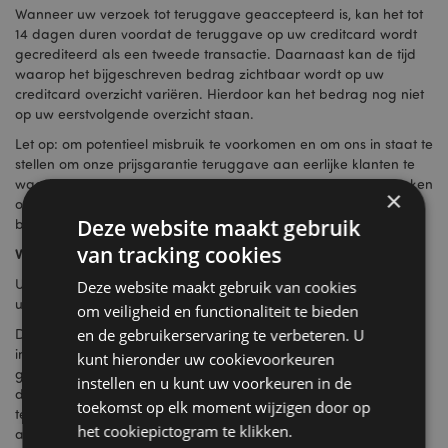
Wanneer uw verzoek tot teruggave geaccepteerd is, kan het tot
14 dagen duren voordat de teruggave op uw creditcard wordt
gecrediteerd als een tweede transactie. Daarnaast kan de tijd
waarop het bijgeschreven bedrag zichtbaar wordt op uw
creditcard overzicht variëren. Hierdoor kan het bedrag nog niet
op uw eerstvolgende overzicht staan.
Let op: om potentieel misbruik te voorkomen en om ons in staat te
stellen om onze prijsgarantie teruggave aan eerlijke klanten te
waarborgen, zal de uiteindelijke goedkeuring van alle verzoeken
×
om teruggave zorgvuldig en in alle redelijkheid worden
Deze website maakt gebruik
beoordeeld door Puckator.nl.
van tracking cookies
Voorwaarden
U komt in aanmerking voor een prijsgarantie teruggave indien
Deze website maakt gebruik van cookies
uw verzoek voldoet aan de volgende punten:
om veiligheid en functionaliteit te bieden
en de gebruikerservaring te verbeteren. U
De Puckator.nl prijsgarantie teruggave is van toepassing op
internet shops en winkels die exact dezelfde product en of
kunt hieronder uw cookievoorkeuren
goederen op voorraad hebben of direct beschikbaar hebben,
instellen en u kunt uw voorkeuren in de
de goederen of de dienst is correct geprijsd, prijsgarantie
toekomst op elk moment wijzigen door op
teruggave verzoek wordt ingediend binnen 24 uur na online
het cookiepictogram te klikken.
aankoop op onze website www.puckator.nl.