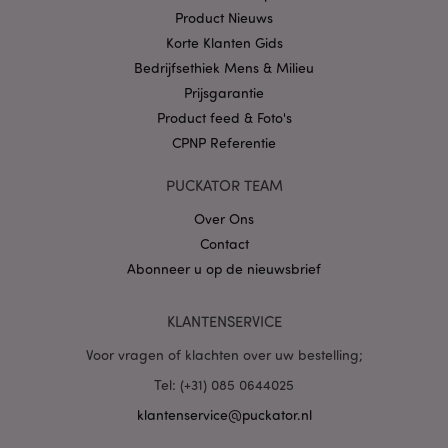
.puckator.nl
Product Nieuws
Korte Klanten Gids
Bedrijfsethiek Mens & Milieu
Prijsgarantie
Product feed & Foto's
X-Magento-Vary
1 dag
Adobe Inc.
CPNP Referentie
www.puckator.nl
PUCKATOR TEAM
Privacybeleid van
Google
Over Ons
Contact
Abonneer u op de nieuwsbrief
mage-cache-storage
1
Adobe Inc.
www.puckator.nl
KLANTENSERVICE
Voor vragen of klachten over uw bestelling;
Tel: (+31) 085 0644025
PHPSESSID
1 dag
PHP.net
.www.puckator.nl
klantenservice@puckator.nl