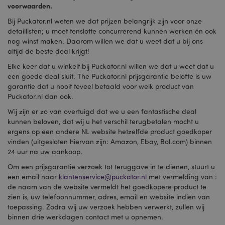
voorwaarden.
Bij Puckator.nl weten we dat prijzen belangrijk zijn voor onze
detaillisten; u moet tenslotte concurrerend kunnen werken én ook
nog winst maken. Daarom willen we dat u weet dat u bij ons
altijd de beste deal krijgt!
Elke keer dat u winkelt bij Puckator.nl willen we dat u weet dat u
een goede deal sluit. The Puckator.nl prijsgarantie belofte is uw
garantie dat u nooit teveel betaald voor welk product van
Puckator.nl dan ook.
Wij zijn er zo van overtuigd dat we u een fantastische deal
kunnen beloven, dat wij u het verschil terugbetalen mocht u
ergens op een andere NL website hetzelfde product goedkoper
vinden (uitgesloten hiervan zijn: Amazon, Ebay, Bol.com) binnen
24 uur na uw aankoop.
Om een prijsgarantie verzoek tot teruggave in te dienen, stuurt u
een email naar
klantenservice@puckator.nl
met vermelding van :
de naam van de website vermeldt het goedkopere product te
zien is, uw telefoonnummer, adres, email en website indien van
toepassing. Zodra wij uw verzoek hebben verwerkt, zullen wij
binnen drie werkdagen contact met u opnemen.