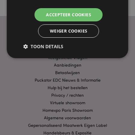
ACCEPTEER COOKIES
WEIGER COOKIES
PRAKTISCHE LINKS
TOON DETAILS
Bezorging/Verzending
Veelgestelde vragen
Aanbiedingen
Strikt noodzakelijke
Prestatie
Gerichte
Betaalwijzen
Functionaliteits
Puckator EDC Nieuws & Informatie
Hulp bij het bestellen
Strikt noodzakelijke cookies maken
kernfunctionaliteit van de website mogelijk, zoals
Privacy / rechten
gebruikersaanmelding en accountbeheer. Zonder
Virtuele showroom
strikt noodzakelijke cookies kan de website niet
goed gebruikt worden.
Homexpo Paris Showroom
Algemene voorwaarden
Provider
/
Naam
Verv
Domein
Gepersonaliseerd Maatwerk Eigen Label
CookieScriptConsent
1 
CookieScript
Handelsbeurs & Expositie