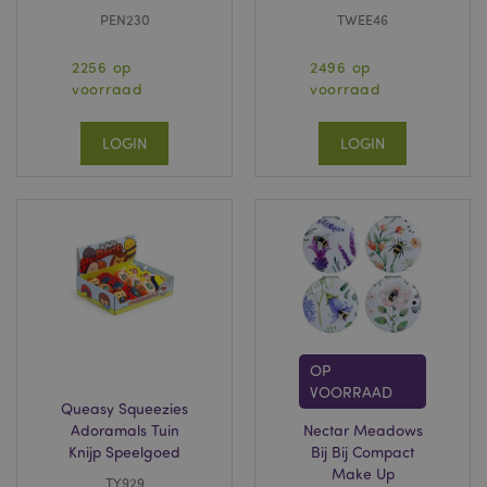
PEN230
TWEE46
2256 op
2496 op
voorraad
voorraad
LOGIN
LOGIN
OP
VOORRAAD
Queasy Squeezies
Adoramals Tuin
Nectar Meadows
Knijp Speelgoed
Bij Bij Compact
Make Up
TY929