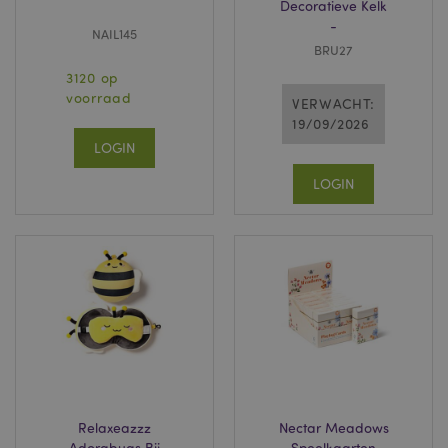
Decoratieve Kelk
-
NAIL145
BRU27
3120 op
voorraad
VERWACHT:
19/09/2026
LOGIN
LOGIN
Relaxeazzz
Nectar Meadows
Adorabugs Bij
Speelkaarten