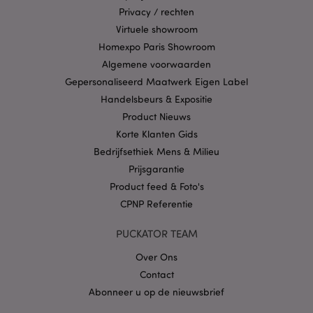
eindgebruiker de
Privacy / rechten
website gebruikt en
Virtuele showroom
over eventuele
advertenties die de
Homexpo Paris Showroom
eindgebruiker
mogelijk heeft
Algemene voorwaarden
gezien voordat hij
de genoemde
Gepersonaliseerd Maatwerk Eigen Label
website bezocht.
Handelsbeurs & Expositie
__Secure-
.google.com
2 jaar
Product Nieuws
1PAPISID
Korte Klanten Gids
__Secure-
.google.com
1 jaar
1PSID
Bedrijfsethiek Mens & Milieu
__Secure-
.google.com
Prijsgarantie
1 jaar
1PSIDCC
Product feed & Foto's
__Secure-
2 jaar
Google Inc.
CPNP Referentie
3PAPISID
.google.com
__Secure-
.google.com
1 jaar
PUCKATOR TEAM
3PSID
Over Ons
__Secure-
.google.com
1 jaar
3PSIDCC
Contact
Abonneer u op de nieuwsbrief