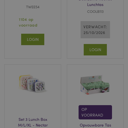
Lunchtas
TWEE54
COOLB113
1104 op
voorraad
VERWACHT:
25/10/2026
LOGIN
LOGIN
OP
VOORRAAD
Set 3 Lunch Box
M/L/XL - Nectar
Opvouwbare Tas