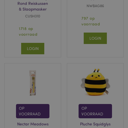
Rond Reiskussen
NWBAG86
& Slaapmasker
CUSH310
797 op
voorraad
1718 op
voorraad
LOGIN
LOGIN
OP
OP
VOORRAAD
VOORRAAD
Nectar Meadows
Pluche Squidglys