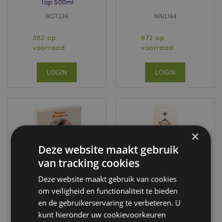
Top 500ml
BOT236
NAIL144
382 op
672 op
voorraad
voorraad
LOGIN
LOGIN
×
Deze website maakt gebruik
van tracking cookies
Deze website maakt gebruik van cookies
om veiligheid en functionaliteit te bieden
Nectar Meadows
Nectar Meadows
en de gebruikerservaring te verbeteren. U
Bij Bij Set 4
Bijenkorf
Onderzetters
Sleutelhanger
kunt hieronder uw cookievoorkeuren