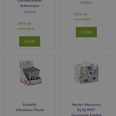
Zonnebrilkoker
PUR134
Brillenkoker
CASE79
1020 op
voorraad
2460 op
voorraad
LOGIN
LOGIN
Butterfly
Nectar Meadows
Meadows Pincet
Bij Bij RPET
Duurzame Koeltas