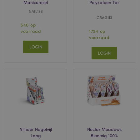
Manicureset
Polykatoen Tas
NAIL133
CBAG113
540 op
voorraad
1724 op
voorraad
LOGIN
LOGIN
Vlinder Nagelvijl
Nectar Meadows
Lang
Bloemig 100%