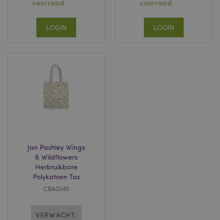
voorraad
voorraad
website gebruikt en
over eventuele
advertenties die de
eindgebruiker
LOGIN
LOGIN
mogelijk heeft
gezien voordat hij
de genoemde
website bezocht.
APISID
2 jaar
Deze DoubleClick-
Google LLC
cookie wordt
.google.com
doorgaans door
advertentiepartners
op de site geplaatst
en door hen
gebruikt om een
profiel op te
bouwen van de
interesses van de
websitebezoeker
en om relevante
Jan Pashley Wings
advertenties op
andere sites weer
& Wildflowers
te geven. Deze
Herbruikbare
cookie werkt door
uw browser en
Polykatoen Tas
apparaat op unieke
CBAG145
wijze te
identificeren.
HSID
2 jaar
Deze cookie wordt
Google LLC
VERWACHT:
ingesteld door
.google.com