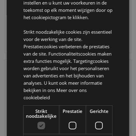
instellen en u kunt uw voorkeuren in de
KP71
KEY274
toekomst op elk moment wijzigen door op
900 op
het cookiepictogram te klikken.
VERWACHT:
voorraad
21/09/2026
Strikt noodzakelijke cookies zijn essentieel
LOGIN
voor de werking van de site.
LOGIN
Prestatiecookies verbeteren de prestaties
van de site. Functionaliteitscookies maken
extra functies mogelijk. Targetingcookies
worden gebruikt voor het personaliseren
van advertenties en het bijhouden van
analyses. U kunt ook meer informatie
bekijken in ons
Meer over ons
cookiebeleid
SALE
Strikt
Prestatie
Gerichte
noodzakelijke
Pluche Squidglys
Bijenkorf
Tilly het
Gevormde
Lieveheersbeestje
Keramiek Mok
Adorabugs
met deksel