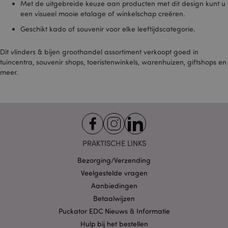
Met de uitgebreide keuze aan producten met dit design kunt u
op de site geplaatst
een visueel mooie etalage of winkelschap creëren.
en door hen
gebruikt om een
profiel op te
Geschikt kado of souvenir voor elke leeftijdscategorie.
bouwen van de
interesses van de
websitebezoeker
Dit vlinders & bijen groothandel assortiment verkoopt goed in
en om relevante
tuincentra, souvenir shops, toeristenwinkels, warenhuizen, giftshops en
advertenties op
andere sites weer
meer.
te geven. Deze
cookie werkt door
uw browser en
apparaat op unieke
wijze te
identificeren.
SID
1 jaar
Dit is een veel
Google LLC
voorkomende
.google.com
cookienaam, maar
PRAKTISCHE LINKS
als het wordt
gevonden als een
Bezorging/Verzending
sessiecookie, wordt
het waarschijnlijk
Veelgestelde vragen
gebruikt voor het
beheer van de
Aanbiedingen
sessiestatus.
Betaalwijzen
SSID
2 jaar
Deze cookie
Google LLC
Puckator EDC Nieuws & Informatie
verzamelt
.google.com
informatie over
Hulp bij het bestellen
hoe de