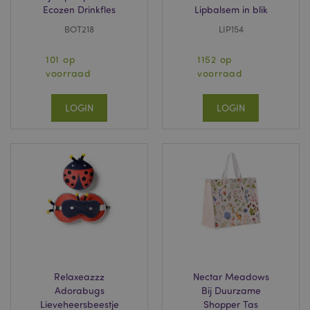
Ecozen Drinkfles
Lipbalsem in blik
BOT218
LIP154
101 op
1152 op
voorraad
voorraad
LOGIN
LOGIN
Relaxeazzz
Nectar Meadows
Adorabugs
Bij Duurzame
Lieveheersbeestje
Shopper Tas