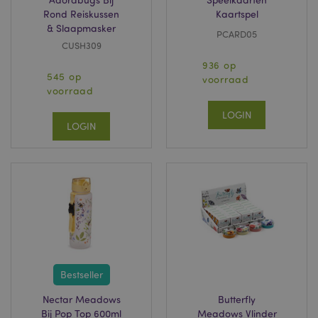
Rond Reiskussen
Kaartspel
& Slaapmasker
PCARD05
CUSH309
936 op
545 op
voorraad
voorraad
LOGIN
LOGIN
Bestseller
Nectar Meadows
Butterfly
Bij Pop Top 600ml
Meadows Vlinder