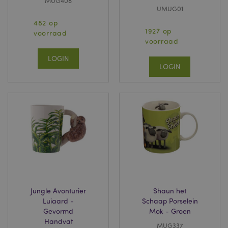
MUG408
UMUG01
482 op
1927 op
voorraad
voorraad
LOGIN
LOGIN
Jungle Avonturier
Shaun het
Luiaard -
Schaap Porselein
Gevormd
Mok - Groen
Handvat
MUG337