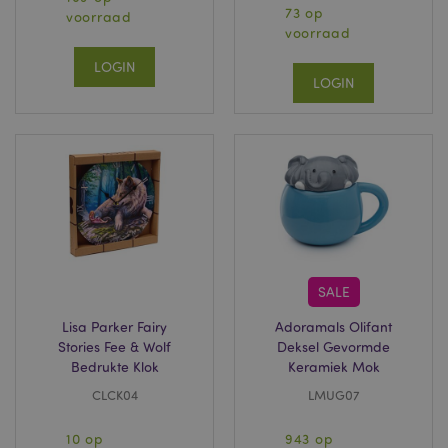
73 op
website bezocht.
voorraad
voorraad
1P_JAR
1 maand
Deze cookie
Google LLC
verzamelt
.google.com
LOGIN
informatie over
LOGIN
hoe de
eindgebruiker de
website gebruikt en
over eventuele
advertenties die de
eindgebruiker
mogelijk heeft
gezien voordat hij
de genoemde
website bezocht.
APISID
2 jaar
Deze DoubleClick-
Google LLC
cookie wordt
.google.com
doorgaans door
advertentiepartners
SALE
op de site geplaatst
en door hen
gebruikt om een
Lisa Parker Fairy
Adoramals Olifant
profiel op te
Stories Fee & Wolf
Deksel Gevormde
bouwen van de
interesses van de
Bedrukte Klok
Keramiek Mok
websitebezoeker
en om relevante
CLCK04
LMUG07
advertenties op
andere sites weer
te geven. Deze
10 op
943 op