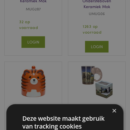
Keramiek Mok
Ondersteboven
Keramiek Mok
MUG287
UMUG06
32 op
1263 op
voorraad
voorraad
LOGIN
LOGIN
×
Deze website maakt gebruik
Adoramals Tijger
Olifant - Gevormd
Ondersteboven
Handvat
van tracking cookies
Keramiek Mok
Keramiek Mok