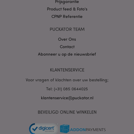
Prijsgarantie
__Secure-
.google.com
1 jaar
Product feed & Foto's
3PSIDCC
CPNP Referentie
PUCKATOR TEAM
Over Ons
Contact
Abonneer u op de nieuwsbrief
KLANTENSERVICE
Voor vragen of klachten over uw bestelling;
Tel: (+31) 085 0644025
klantenservice@puckator.nl
BEVEILIGD ONLINE WINKELEN