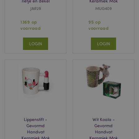
rietje en dekel
Keramiek Mok
JAR29
MUG409
mage-cache-storage
1
Adobe Inc.
www.puckator.nl
1369 op
95 op
voorraad
voorraad
PHPSESSID
1 dag
PHP.net
LOGIN
LOGIN
.www.puckator.nl
mage-cache-sessid
1
Lippenstift -
Wit Koala -
Adobe Inc.
www.puckator.nl
Gevormd
Gevormd
Handvat
Handvat
Keramiek Mok
Keramiek Mok