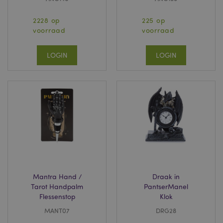
bevat van het
account of de
website waarop het
2228 op
225 op
betrekking heeft.
voorraad
voorraad
Het lijkt een variant
te zijn van de _gat-
cookie die wordt
gebruikt om de
LOGIN
LOGIN
hoeveelheid
gegevens die
Google registreert
op websites met
veel verkeer te
beperken.
_ga
2 jaar
Deze cookienaam is
Google LLC
gekoppeld aan
.puckator.nl
Google Universal
Analytics, wat een
belangrijke update
is van de meer
algemeen gebruikte
analyseservice van
Google. Deze
cookie wordt
Mantra Hand /
Draak in
gebruikt om unieke
Tarot Handpalm
PantserManel
gebruikers te
onderscheiden
Flessenstop
Klok
door een
willekeurig
MANT07
DRG28
gegenereerd
nummer toe te