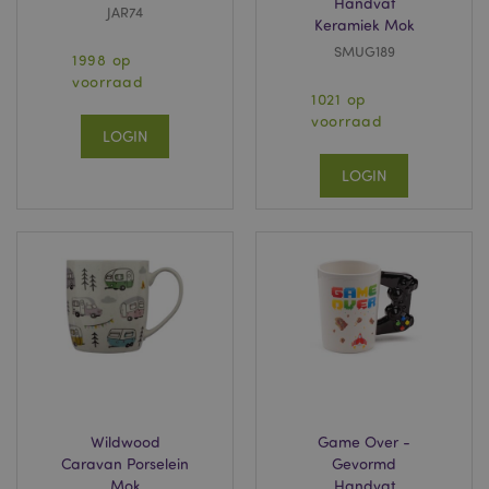
Handvat
JAR74
Keramiek Mok
SMUG189
1998 op
voorraad
1021 op
voorraad
LOGIN
LOGIN
Wildwood
Game Over -
Caravan Porselein
Gevormd
Mok
Handvat