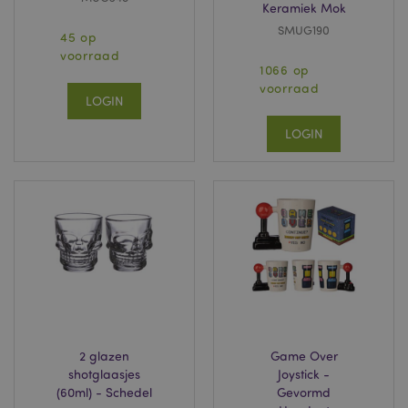
Keramiek Mok
SMUG190
45 op
voorraad
1066 op
voorraad
LOGIN
LOGIN
2 glazen
Game Over
shotglaasjes
Joystick -
(60ml) - Schedel
Gevormd