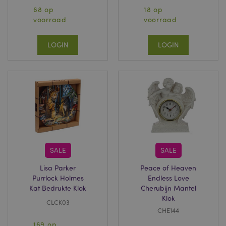
wijzen als klant-ID.
68 op
18 op
Het is opgenomen
voorraad
voorraad
in elk
paginaverzoek op
een site en wordt
gebruikt om
LOGIN
LOGIN
bezoekers-, sessie-
en
campagnegegevens
te berekenen voor
de
analyserapporten
van de site.
Standaard verloopt
het na 2 jaar,
hoewel dit kan
worden aangepast
door website-
eigenaren.
IDE
1 jaar
Deze cookie wordt
Google LLC
SALE
SALE
ingesteld door
.doubleclick.net
Doubleclick en
Lisa Parker
Peace of Heaven
voert informatie uit
over hoe de
Purrlock Holmes
Endless Love
eindgebruiker de
Kat Bedrukte Klok
Cherubijn Mantel
website gebruikt en
over eventuele
Klok
CLCK03
advertenties die de
CHE144
eindgebruiker heeft
gezien voordat hij
169 op
de genoemde