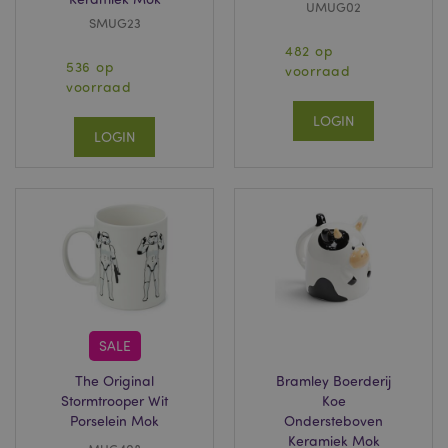
UMUG02
SMUG23
482 op
536 op
voorraad
voorraad
LOGIN
LOGIN
SALE
The Original
Bramley Boerderij
Stormtrooper Wit
Koe
Porselein Mok
Ondersteboven
Keramiek Mok