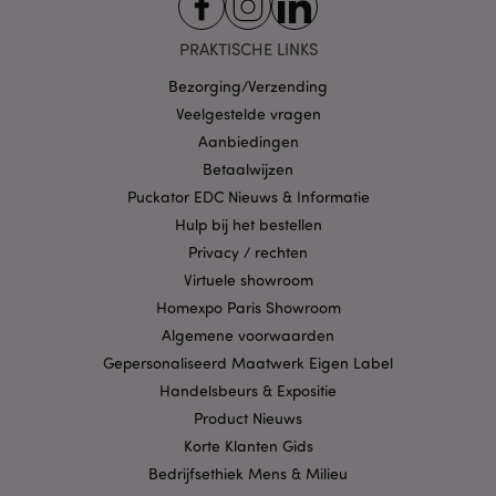
gebruikt voor het
beheer van de
sessiestatus.
PRAKTISCHE LINKS
SSID
2 jaar
Deze cookie
Google LLC
Bezorging/Verzending
verzamelt
.google.com
informatie over
Veelgestelde vragen
hoe de
eindgebruiker de
Aanbiedingen
website gebruikt en
over eventuele
Betaalwijzen
advertenties die de
eindgebruiker
Puckator EDC Nieuws & Informatie
mogelijk heeft
Hulp bij het bestellen
gezien voordat hij
de genoemde
Privacy / rechten
website bezocht.
Virtuele showroom
__Secure-
.google.com
2 jaar
1PAPISID
Homexpo Paris Showroom
Algemene voorwaarden
__Secure-
.google.com
1 jaar
1PSID
Gepersonaliseerd Maatwerk Eigen Label
__Secure-
.google.com
1 jaar
Handelsbeurs & Expositie
1PSIDCC
Product Nieuws
__Secure-
2 jaar
Google Inc.
Korte Klanten Gids
3PAPISID
.google.com
Bedrijfsethiek Mens & Milieu
__Secure-
.google.com
1 jaar
3PSID