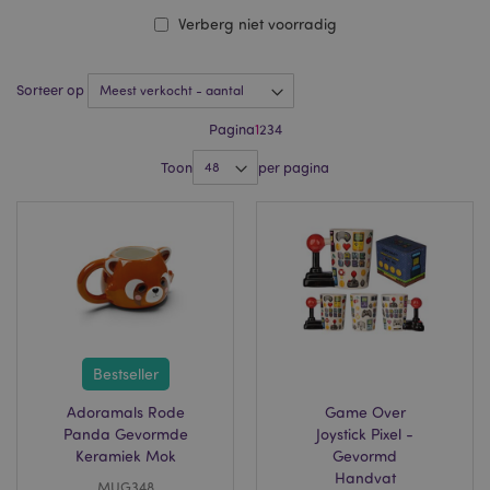
Verberg niet voorradig
Sorteer op
Pagina
1
2
3
4
Toon
per pagina
Bestseller
Adoramals Rode
Game Over
Panda Gevormde
Joystick Pixel -
Keramiek Mok
Gevormd
Handvat
MUG348