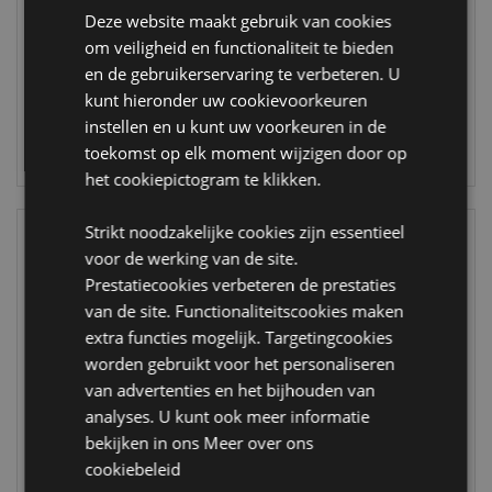
Deze website maakt gebruik van cookies
UMUG08
SMUG21
om veiligheid en functionaliteit te bieden
en de gebruikerservaring te verbeteren. U
547 op
495 op
voorraad
voorraad
kunt hieronder uw cookievoorkeuren
instellen en u kunt uw voorkeuren in de
toekomst op elk moment wijzigen door op
LOGIN
LOGIN
het cookiepictogram te klikken.
Strikt noodzakelijke cookies zijn essentieel
voor de werking van de site.
Prestatiecookies verbeteren de prestaties
van de site. Functionaliteitscookies maken
extra functies mogelijk. Targetingcookies
worden gebruikt voor het personaliseren
van advertenties en het bijhouden van
analyses. U kunt ook meer informatie
Tuinslang -
Adoramals Koala
bekijken in ons
Meer over ons
Gevormd
Gevormde
Handvat
Keramiek Mok
cookiebeleid
Keramiek Mok