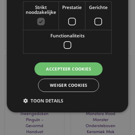
MUG347
SMUG101
Strikt
Prestatie
Gerichte
noodzakelijke
151 op
138 op
voorraad
voorraad
Functionaliteits
LOGIN
LOGIN
ACCEPTEER COOKIES
WEIGER COOKIES
TOON DETAILS
Ineengedoken
Monstarz Rood
Pinguïn -
Monster
Strikt noodzakelijke
Prestatie
Gerichte
Gevormd
Ondersteboven
Handvat
Keramiek Mok
Functionaliteits