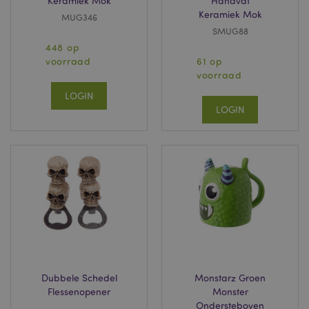
Keramiek Mok
Handvat
Keramiek Mok
MUG346
SMUG88
448 op
voorraad
61 op
voorraad
LOGIN
LOGIN
Dubbele Schedel
Monstarz Groen
Flessenopener
Monster
Ondersteboven