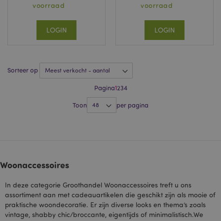
cookie werkt door
voorraad
voorraad
uw browser en
apparaat op unieke
wijze te
identificeren.
LOGIN
LOGIN
HSID
2 jaar
Deze cookie wordt
Google LLC
ingesteld door
.google.com
DoubleClick (dat
eigendom is van
Google) om een
Sorteer op
profiel op te
bouwen van de
Pagina
1
2
3
4
interesses van de
websitebezoeker
en om relevante
Toon
per pagina
advertenties op
andere sites te
tonen.
NID
1 jaar
Deze cookie wordt
Google LLC
ingesteld door
.google.com
DoubleClick
(eigendom van
Woonaccessoires
Google) om een
profiel van uw
interesses op te
In deze categorie Groothandel Woonaccessoires treft u ons
bouwen en u
assortiment aan met cadeauartikelen die geschikt zijn als mooie of
relevante
advertenties op
praktische woondecoratie. Er zijn diverse looks en thema’s zoals
andere sites te
vintage, shabby chic/broccante, eigentijds of minimalistisch.We
laten zien.