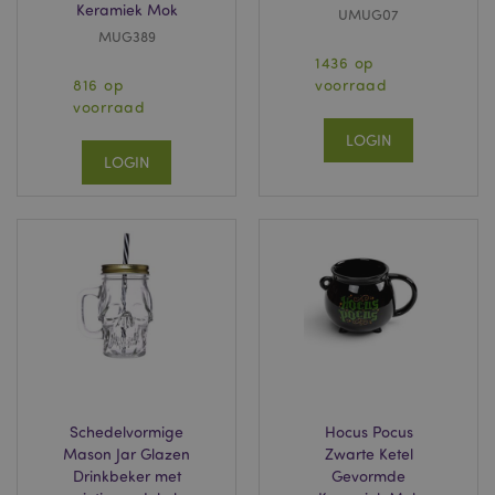
Keramiek Mok
UMUG07
Strikt noodzakelijke cookies maken
MUG389
kernfunctionaliteit van de website mogelijk, zoals
1436 op
gebruikersaanmelding en accountbeheer. Zonder
816 op
voorraad
strikt noodzakelijke cookies kan de website niet
goed gebruikt worden.
voorraad
Provider
/
LOGIN
Naam
Verv
Domein
LOGIN
CookieScriptConsent
1 
CookieScript
.puckator.nl
X-Magento-Vary
1 dag
Adobe Inc.
www.puckator.nl
Privacybeleid van
Schedelvormige
Hocus Pocus
Google
Mason Jar Glazen
Zwarte Ketel
Drinkbeker met
Gevormde