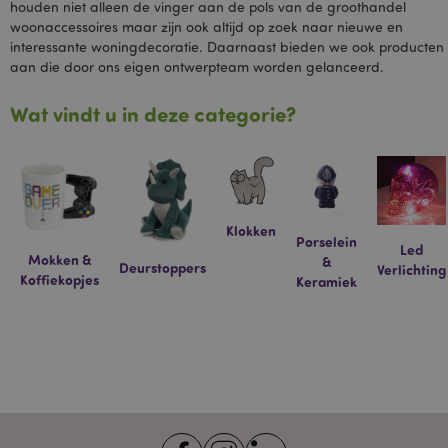
houden niet alleen de vinger aan de pols van de groothandel
OGPC
1 jaar
Google Inc.
woonaccessoires maar zijn ook altijd op zoek naar nieuwe en
.google.com
interessante woningdecoratie. Daarnaast bieden we ook producten
SAPISID
1 jaar
Deze DoubleClick-
Google LLC
aan die door ons eigen ontwerpteam worden gelanceerd.
cookie wordt
.google.com
doorgaans door
advertentiepartners
Wat vindt u in deze categorie?
op de site geplaatst
en door hen
gebruikt om een
profiel op te
bouwen van de
interesses van de
websitebezoeker
en om relevante
Klokken
advertenties op
Porselein
andere sites weer
Led
te geven. Deze
Mokken &
&
Deurstoppers
Verlichting
cookie werkt door
Koffiekopjes
Keramiek
uw browser en
apparaat op unieke
wijze te
identificeren.
SID
1 jaar
Dit is een veel
Google LLC
voorkomende
.google.com
cookienaam, maar
als het wordt
gevonden als een
sessiecookie, wordt
het waarschijnlijk