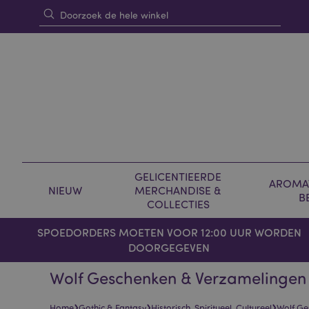
GELICENTIEERDE
AROMAT
NIEUW
MERCHANDISE &
B
COLLECTIES
SPOEDORDERS MOETEN VOOR 12:00 UUR WORDEN
DOORGEGEVEN
Wolf Geschenken & Verzamelingen
›
›
›
Home
Gothic & Fantasy
Historisch, Spiritueel, Cultureel
Wolf Ge