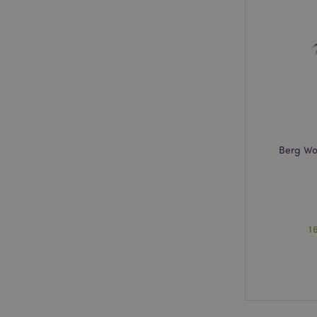
form_key
mage-messages
Berg Wo
recently_compared
mage-cache-storage
invalidation
section_data_ids
1
recently_viewed_pr
product_data_stora