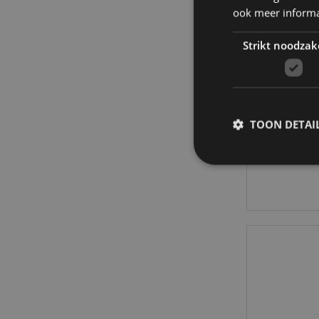
ook meer informa
Strikt noodzak
Herfst W
TOON DETAI
4
Strikt noodzakelijke
Zonder strikt noodza
Naam
CookieScriptConse