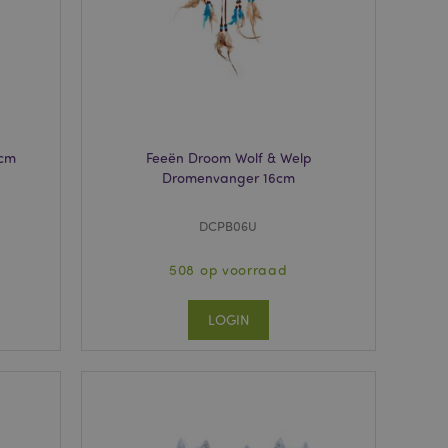
wordt gebruikt door
te markeren dat de
oor een gebruiker is
Het maakt het
ersies van dezelfde
aan, bijvoorbeeld
 om het cachen van
6cm
Feeën Droom Wolf & Welp
rgemakkelijken om
Dromenvanger 16cm
en.
plicaties op basis
identificator voor
DCPB06U
ordt gebruikt om
ssies te
al gesproken een
508 op voorraad
mmer, hoe het
 zijn voor de site,
s het behouden van
LOGIN
en gebruiker tussen
ctiveert het
che-opslag.
erwijderd door de
de Admin de lokale
ewaarde in op true.
een noodzakelijke