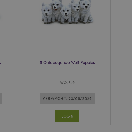
neer deze wordt
e risicoanalyse.
 om het cachen van
rgemakkelijken om
en.
dere meldingen bij
n getoond, zoals
icht en
. Het bericht wordt
dat het aan de
s
5 Ontdeugende Wolf Puppies
ecent vergeleken
 om het cachen van
rgemakkelijken om
WOLF49
en.
matie op met
 geïnitieerde acties,
VERWACHT: 23/08/2026
, afrekeninformatie,
nt bekeken
LOGIN
ge navigatie.
 productgegevens
ekeken / vergeleken