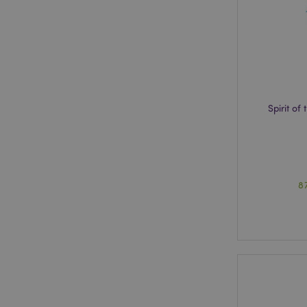
X-Magento-Vary
mage-cache-storag
Spirit o
PHPSESSID
8
mage-cache-sessid
_GRECAPTCHA