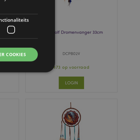
ctionaliteits
Berg Wolf Dromenvanger 33cm
DCPB02V
ER COOKIES
473 op voorraad
LOGIN
g en accountbeheer.
 door de Cookie-
ookievoorkeuren
n. De cookie-banner
oodzakelijk om