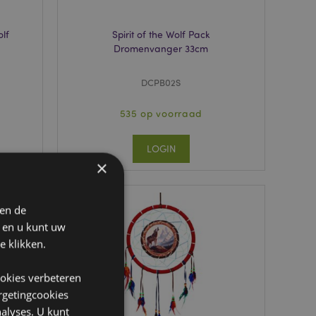
olf
Spirit of the Wolf Pack
Dromenvanger 33cm
DCPB02S
535 op voorraad
LOGIN
×
 en de
n en u kunt uw
e klikken.
ookies verbeteren
argetingcookies
alyses. U kunt