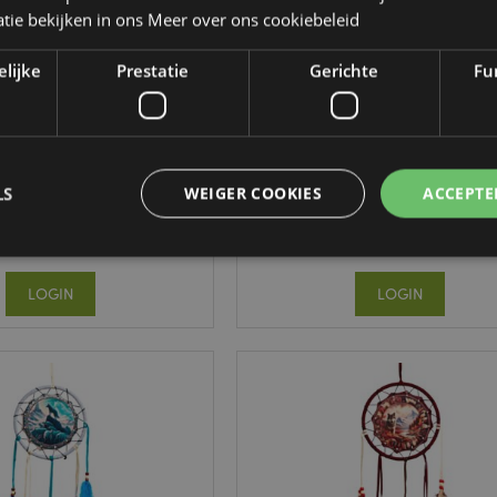
tie bekijken in ons
Meer over ons cookiebeleid
elijke
Prestatie
Gerichte
Fun
olf Dromenvanger 33cm
Feeën Droom Wolf & Welp
Dromenvanger 33cm
DCPB02T
DCPB02U
LS
WEIGER COOKIES
ACCEPTE
40 op voorraad
297 op voorraad
LOGIN
LOGIN
Strikt noodzakelijke
Prestatie
Gerichte
Functionaliteits
 cookies maken kernfunctionaliteit van de website mogelijk, zoals gebruikersaanmeldin
kelijke cookies kan de website niet goed gebruikt worden.
Provider
/
Vervaldatum
Omschrijving
Domein
nt
1 maand
Deze cookie wordt gebruikt
CookieScript
Script.com-service om de c
.puckator.nl
van bezoekers te onthoude
van Cookie-Script.com is n