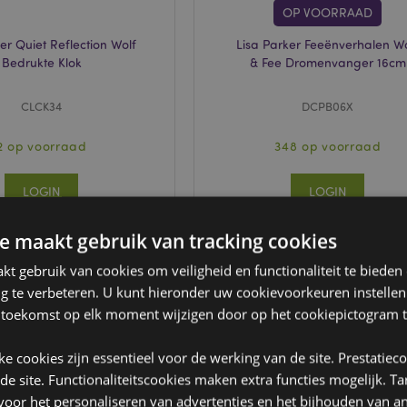
OP VOORRAAD
er Quiet Reflection Wolf
Lisa Parker Feeënverhalen W
Bedrukte Klok
& Fee Dromenvanger 16cm
CLCK34
DCPB06X
2 op voorraad
348 op voorraad
LOGIN
LOGIN
e maakt gebruik van tracking cookies
t gebruik van cookies om veiligheid en functionaliteit te bieden
ng te verbeteren. U kunt hieronder uw cookievoorkeuren instelle
 toekomst op elk moment wijzigen door op het cookiepictogram t
jke cookies zijn essentieel voor de werking van de site. Prestatiec
 de site. Functionaliteitscookies maken extra functies mogelijk. T
oor het personaliseren van advertenties en het bijhouden van an