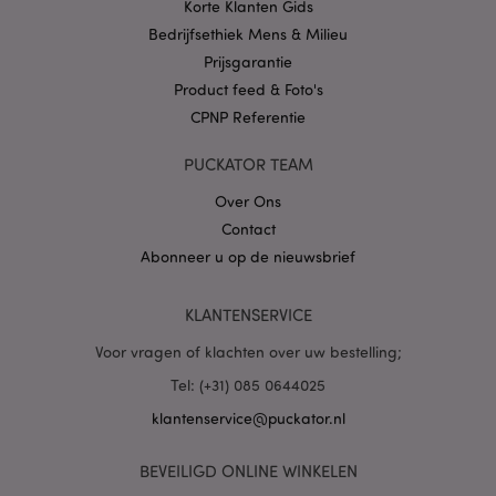
Korte Klanten Gids
Bedrijfsethiek Mens & Milieu
Prijsgarantie
mage-cache-storage
1
Adobe Inc.
www.puckator.nl
Product feed & Foto's
CPNP Referentie
PUCKATOR TEAM
PHPSESSID
1 dag
PHP.net
.www.puckator.nl
Over Ons
Contact
Abonneer u op de nieuwsbrief
KLANTENSERVICE
Voor vragen of klachten over uw bestelling;
Tel: (+31) 085 0644025
klantenservice@puckator.nl
mage-cache-sessid
1
Adobe Inc.
BEVEILIGD ONLINE WINKELEN
www.puckator.nl