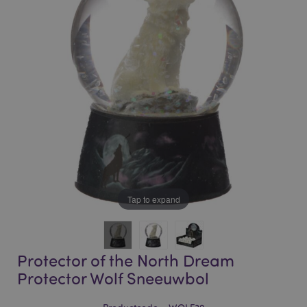
of
of
the
the
images
images
gallery
gallery
Tap to expand
Protector of the North Dream
Protector Wolf Sneeuwbol