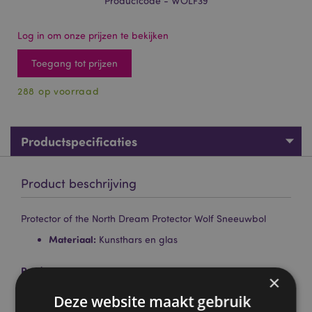
Productcode - WOLF39
Log in om onze prijzen te bekijken
Toegang tot prijzen
288 op voorraad
Productspecificaties
Product beschrijving
Protector of the North Dream Protector Wolf Sneeuwbol
Materiaal:
Kunsthars en glas
Product Bron:
×
Zoekt u meer informatie over kopen bij Puckator?
Deze website maakt gebruik
Lees dan onze
klanten informatie gids.