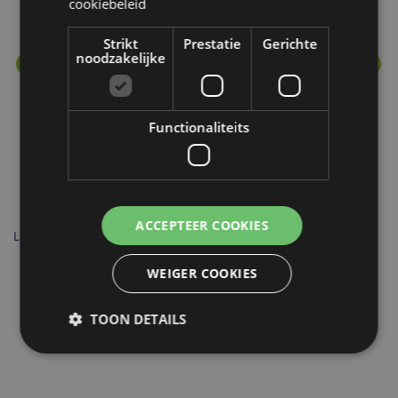
cookiebeleid
Strikt
Prestatie
Gerichte
noodzakelijke
Functionaliteits
ACCEPTEER COOKIES
Lisa Parker Winter Wolf Dromenvanger 16cm
Li
WEIGER COOKIES
DCPA06U
TOON DETAILS
88 op voorraad
Strikt noodzakelijke
Prestatie
Gerichte