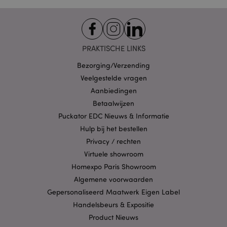
Functionaliteits
Strikt noodzakelijke cookies maken
kernfunctionaliteit van de website mogelijk, zoals
gebruikersaanmelding en accountbeheer. Zonder
PRAKTISCHE LINKS
strikt noodzakelijke cookies kan de website niet
goed gebruikt worden.
Bezorging/Verzending
Provider
/
Veelgestelde vragen
Naam
Verv
Domein
Aanbiedingen
CookieScriptConsent
1 
CookieScript
Betaalwijzen
.puckator.nl
Puckator EDC Nieuws & Informatie
Hulp bij het bestellen
Privacy / rechten
Virtuele showroom
Homexpo Paris Showroom
X-Magento-Vary
1 dag
Adobe Inc.
www.puckator.nl
Algemene voorwaarden
Gepersonaliseerd Maatwerk Eigen Label
Privacybeleid van
Handelsbeurs & Expositie
Google
Product Nieuws