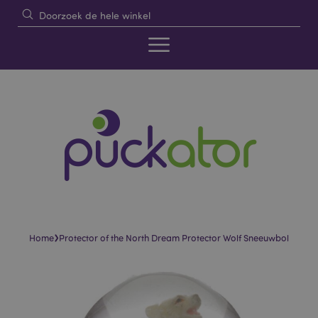
›
Home
Protector of the North Dream Protector Wolf Sneeuwbol
Skip
Skip
to
to
the
the
end
beginning