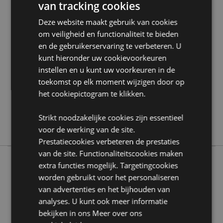
van tracking cookies
Deze website maakt gebruik van cookies
Product eigenschappen
om veiligheid en functionaliteit te bieden
Meer
Hoogte 6cm Breedte 4cm Diepte 4cm
en de gebruikerservaring te verbeteren. U
informatie
5055071752261
kunt hieronder uw cookievoorkeuren
instellen en u kunt uw voorkeuren in de
96
toekomst op elk moment wijzigen door op
0.092000
het cookiepictogram te klikken.
Nee
Nee
Strikt noodzakelijke cookies zijn essentieel
Nee
voor de werking van de site.
Prestatiecookies verbeteren de prestaties
van de site. Functionaliteitscookies maken
extra functies mogelijk. Targetingcookies
Meer van deze lijn
worden gebruikt voor het personaliseren
van advertenties en het bijhouden van
analyses. U kunt ook meer informatie
bekijken in ons
Meer over ons