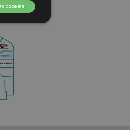
ER COOKIES
g en accountbeheer.
 door de Cookie-
ookievoorkeuren
n. De cookie-banner
oodzakelijk om
wordt gebruikt door
te markeren dat de
oor een gebruiker is
Het maakt het
ersies van dezelfde
aan, bijvoorbeeld
 om het cachen van