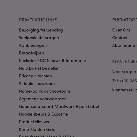
PHPSESSID
PRAKTISCHE LINKS
PUCKATOR 
Bezorging/Verzending
Over Ons
Veelgestelde vragen
Contact
Aanbiedingen
Abonneer u 
Betaalwijzen
Puckator EDC Nieuws & Informatie
KLANTENSE
mage-cache-sessid
Hulp bij het bestellen
Voor vragen 
Privacy / rechten
Tel: (+31) 0
Virtuele showroom
klantenservi
_GRECAPTCHA
Homexpo Paris Showroom
Algemene voorwaarden
Gepersonaliseerd Maatwerk Eigen Label
form_key
Handelsbeurs & Expositie
Product Nieuws
mage-messages
Korte Klanten Gids
Bedrijfsethiek Mens & Milieu