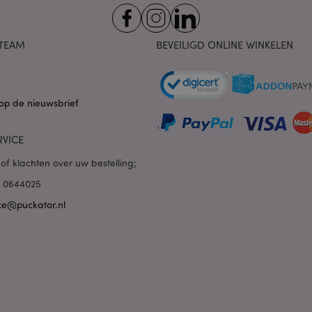
inhoud in de browser te ve
www.puckator.nl
pagina's sneller te laten lad
1 dag 16 uur
Cookie gegenereerd door ap
PHP.net
TEAM
BEVEILIGD ONLINE WINKELEN
van de PHP-taal. Dit is een 
.www.puckator.nl
algemene doeleinden die w
variabelen van gebruikersse
onderhouden. Het is norma
willekeurig gegenereerd nu
wordt gebruikt, kan specifiek
op de nieuwsbrief
maar een goed voorbeeld i
een ingelogde status voor e
pagina's.
RVICE
1 dag
De waarde van deze cookie a
Adobe Inc.
opschonen van de lokale ca
www.puckator.nl
of klachten over uw bestelling;
Wanneer de cookie wordt v
backend-applicatie, ruimt 
85 0644025
opslag op en stelt de cooki
ce@puckator.nl
6 maanden
Google reCAPTCHA plaatst 
Google LLC
cookie (_GRECAPTCHA) wan
www.google.com
uitgevoerd met het oog op d
1 dag 16 uur
Deze cookie wordt gebruikt
Adobe Inc.
inhoud in de browser te ve
.www.puckator.nl
pagina's sneller te laten lad
1 dag 16 uur
Houdt foutmeldingen en an
Adobe Inc.
die aan de gebruiker worde
www.puckator.nl
het cookietoestemmingsber