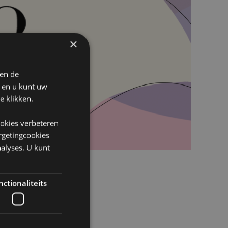
×
 en de
n en u kunt uw
e klikken.
ookies verbeteren
argetingcookies
alyses. U kunt
ctionaliteits