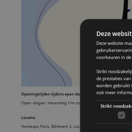
Deze websit
Deze website maak
gebruikerservari
voorkeuren in de
Strikt noodzakeli
de prestaties van
worden gebruikt v
ook meer informa
Openingstijden tijdens open dagen:
Open dagen: maandag t/m zondag van 9.00 tot 17.00 uur
Strikt noodzak
Locatie
:
Homexpo Paris, Bâtiment 2, Local Unit C6.2, ZAC des Tulipe