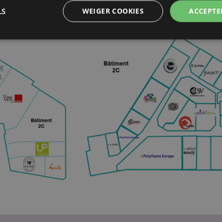
LS
WEIGER COOKIES
ACCEPTE
Strikt noodzakelijke
Prestatie
Gerichte
Functionaliteits
 cookies maken kernfunctionaliteit van de website mogelijk, zoals gebruikersaanmeldin
kelijke cookies kan de website niet goed gebruikt worden.
Provider
/
Vervaldatum
Omschrijving
Domein
nt
1 maand
Deze cookie wordt gebruikt
CookieScript
Script.com-service om de c
.puckator.nl
van bezoekers te onthoude
van Cookie-Script.com is n
correct te werken.
1 dag 16 uur
De X-Magento-Vary-cookie 
Adobe Inc.
het Magento 2-systeem om 
www.puckator.nl
versie van een pagina die d
aangevraagd, is gewijzigd. 
Privacybeleid van Google
mogelijk om verschillende v
pagina in de cache op te sl
Varnish.
e
1 dag
Deze cookie wordt gebruikt
Adobe Inc.