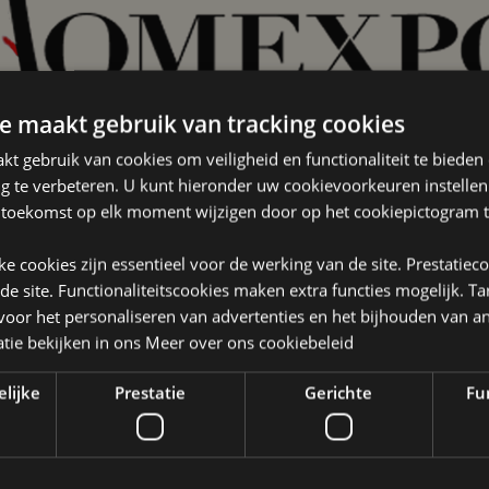
e maakt gebruik van tracking cookies
t gebruik van cookies om veiligheid en functionaliteit te bieden
ng te verbeteren. U kunt hieronder uw cookievoorkeuren instelle
 toekomst op elk moment wijzigen door op het cookiepictogram t
jke cookies zijn essentieel voor de werking van de site. Prestatiec
 de site. Functionaliteitscookies maken extra functies mogelijk. T
oor het personaliseren van advertenties en het bijhouden van an
tie bekijken in ons
Meer over ons cookiebeleid
.
elijke
Prestatie
Gerichte
Fun
s Nord, 4 rue Montservon, 95500 Gonesse, Frankrijk