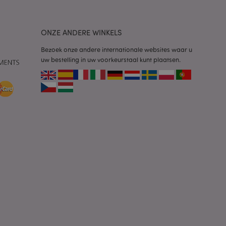
rgemakkelijken om
en.
plicaties op basis
ONZE ANDERE WINKELS
identificator voor
ordt gebruikt om
ssies te
Bezoek onze andere internationale websites waar u
al gesproken een
uw bestelling in uw voorkeurstaal kunt plaatsen.
mmer, hoe het
 zijn voor de site,
s het behouden van
en gebruiker tussen
ctiveert het
che-opslag.
erwijderd door de
de Admin de lokale
ewaarde in op true.
een noodzakelijke
neer deze wordt
e risicoanalyse.
 om het cachen van
rgemakkelijken om
en.
dere meldingen bij
n getoond, zoals
icht en