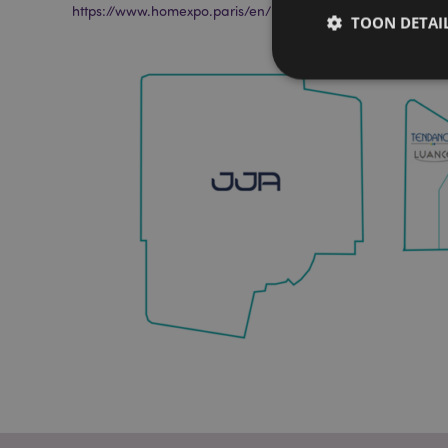
https://www.homexpo.paris/en/
TOON DETAI
Strikt noodzakelijke
Zonder strikt noodza
Naam
CookieScriptConse
X-Magento-Vary
mage-cache-storag