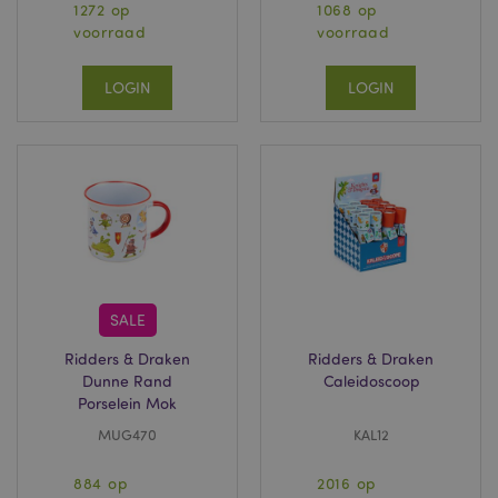
1272 op
1068 op
voorraad
voorraad
form_key
1 dag
Adobe Inc.
.www.puckator.nl
LOGIN
LOGIN
mage-messages
1 dag
Adobe Inc.
www.puckator.nl
SALE
recently_compared_product
1
Adobe Inc.
www.puckator.nl
Ridders & Draken
Ridders & Draken
Dunne Rand
Caleidoscoop
mage-cache-storage-section-
1
Adobe Inc.
Porselein Mok
invalidation
www.puckator.nl
MUG470
KAL12
884 op
2016 op