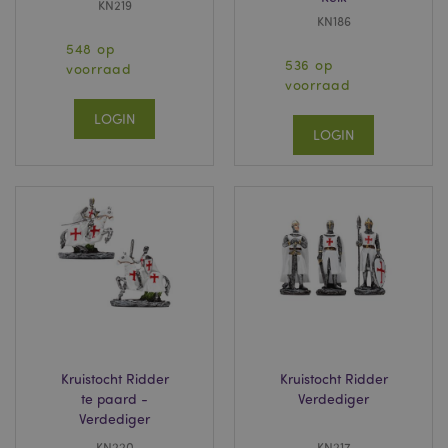
KN219
KN186
548 op
536 op
voorraad
voorraad
LOGIN
LOGIN
Kruistocht Ridder
Kruistocht Ridder
te paard -
Verdediger
Verdediger
KN220
KN217