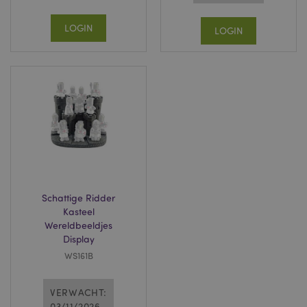
te berekenen voor
de
analyserapporten
LOGIN
LOGIN
van de site.
Standaard verloopt
het na 2 jaar,
hoewel dit kan
worden aangepast
door website-
eigenaren.
IDE
1 jaar
Deze cookie wordt
Google LLC
ingesteld door
.doubleclick.net
Doubleclick en
voert informatie uit
over hoe de
eindgebruiker de
website gebruikt en
over eventuele
advertenties die de
eindgebruiker heeft
Schattige Ridder
gezien voordat hij
Kasteel
de genoemde
Wereldbeeldjes
website bezocht.
Display
1P_JAR
1 maand
Deze cookie
Google LLC
verzamelt
WS161B
.google.com
informatie over
hoe de
eindgebruiker de
VERWACHT:
website gebruikt en
over eventuele
03/11/2026