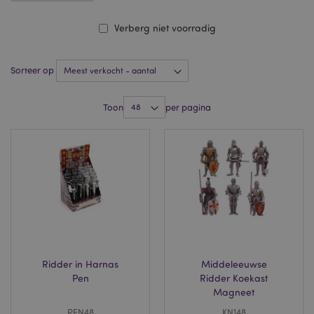
Verberg niet voorradig
Sorteer op
Toon
per pagina
Ridder in Harnas
Middeleeuwse
Pen
Ridder Koekast
Magneet
PEN48
KN148