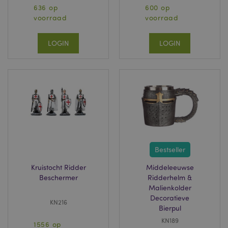
636 op
600 op
voorraad
voorraad
LOGIN
LOGIN
Bestseller
Kruistocht Ridder
Middeleeuwse
Beschermer
Ridderhelm &
Malienkolder
Decoratieve
KN216
Bierpul
KN189
1556 op