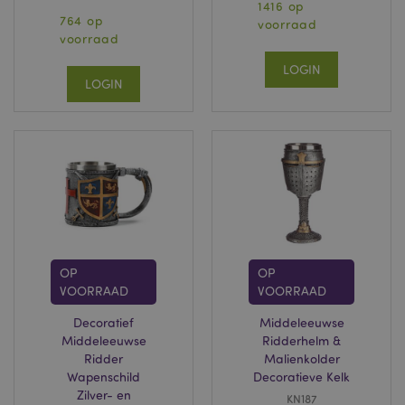
1416 op
764 op
voorraad
voorraad
LOGIN
LOGIN
OP
OP
VOORRAAD
VOORRAAD
Decoratief
Middeleeuwse
Middeleeuwse
Ridderhelm &
Ridder
Malienkolder
Wapenschild
Decoratieve Kelk
Zilver- en
KN187