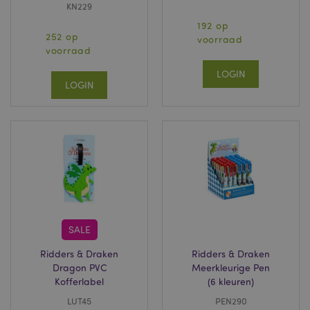
Naam
Verv
KN229
Domein
192 op
CookieScriptConsent
1 
CookieScript
252 op
.puckator.nl
voorraad
voorraad
LOGIN
LOGIN
X-Magento-Vary
1 dag
Adobe Inc.
www.puckator.nl
Privacybeleid van
Google
SALE
mage-cache-storage
1
Adobe Inc.
www.puckator.nl
Ridders & Draken
Ridders & Draken
Dragon PVC
Meerkleurige Pen
Kofferlabel
(6 kleuren)
LUT45
PEN290
PHPSESSID
1 dag
PHP.net