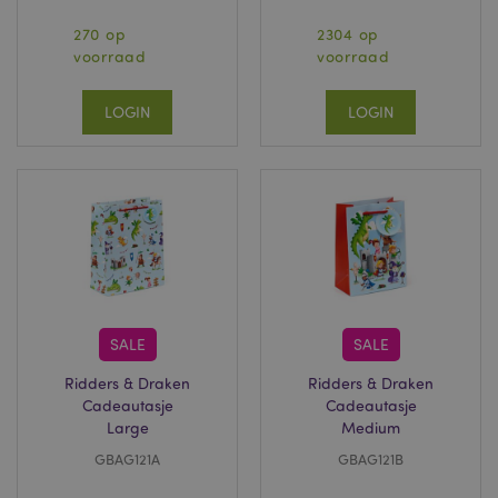
.www.puckator.nl
270 op
2304 op
voorraad
voorraad
LOGIN
LOGIN
mage-cache-sessid
1
Adobe Inc.
www.puckator.nl
SALE
SALE
Ridders & Draken
Ridders & Draken
Cadeautasje
Cadeautasje
Large
Medium
_GRECAPTCHA
6 m
Google LLC
www.google.com
GBAG121A
GBAG121B