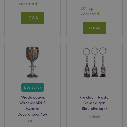
voorraad
201 op
voorraad
LOGIN
LOGIN
Bestseller
Middeleeuws
Kruistocht Ridder
Wapenschild &
Verdediger
Zwaard
Sleutelhanger
Decoratieve Kelk
KN224
KN188