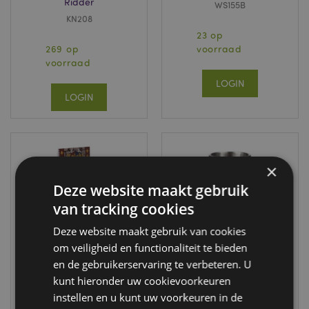
Ridder
WS155B
KN208
23 op
269 op
voorraad
voorraad
LOGIN
LOGIN
×
Deze website maakt gebruik
van tracking cookies
Deze website maakt gebruik van cookies
om veiligheid en functionaliteit te bieden
en de gebruikerservaring te verbeteren. U
Middeleeuwse
Middeleeuwse
Ridder Kunsthars
Ridder met schild
kunt hieronder uw cookievoorkeuren
Pen - Zwart
Borrelglaasje Shot
instellen en u kunt uw voorkeuren in de
Glas