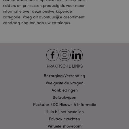
gebruikt om een
ridders en prinsessen productgids voor meer
profiel op te
informatie over deze bestverkopende
bouwen van de
interesses van de
categorie. Voeg dit avontuurlijke assortiment
websitebezoeker
vandaag nog toe aan uw catalogus.
en om relevante
advertenties op
andere sites weer
te geven. Deze
cookie werkt door
uw browser en
apparaat op unieke
wijze te
identificeren.
SID
1 jaar
Dit is een veel
Google LLC
PRAKTISCHE LINKS
voorkomende
.google.com
cookienaam, maar
Bezorging/Verzending
als het wordt
gevonden als een
Veelgestelde vragen
sessiecookie, wordt
het waarschijnlijk
Aanbiedingen
gebruikt voor het
Betaalwijzen
beheer van de
sessiestatus.
Puckator EDC Nieuws & Informatie
SSID
2 jaar
Deze cookie
Google LLC
Hulp bij het bestellen
verzamelt
.google.com
informatie over
Privacy / rechten
hoe de
eindgebruiker de
Virtuele showroom