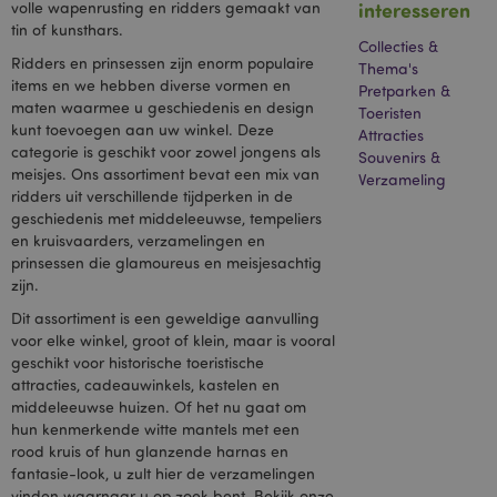
interesseren
volle wapenrusting en ridders gemaakt van
Google) om een
profiel op te
tin of kunsthars.
bouwen van de
Collecties &
interesses van de
Ridders en prinsessen zijn enorm populaire
Thema's
websitebezoeker
items en we hebben diverse vormen en
en om relevante
Pretparken &
advertenties op
maten waarmee u geschiedenis en design
Toeristen
andere sites te
kunt toevoegen aan uw winkel. Deze
Attracties
tonen.
categorie is geschikt voor zowel jongens als
Souvenirs &
NID
1 jaar
Deze cookie wordt
Google LLC
meisjes. Ons assortiment bevat een mix van
Verzameling
ingesteld door
.google.com
ridders uit verschillende tijdperken in de
DoubleClick
(eigendom van
geschiedenis met middeleeuwse, tempeliers
Google) om een
en kruisvaarders, verzamelingen en
profiel van uw
interesses op te
prinsessen die glamoureus en meisjesachtig
bouwen en u
zijn.
relevante
advertenties op
Dit assortiment is een geweldige aanvulling
andere sites te
laten zien.
voor elke winkel, groot of klein, maar is vooral
geschikt voor historische toeristische
OGPC
1 jaar
Google Inc.
attracties, cadeauwinkels, kastelen en
.google.com
middeleeuwse huizen. Of het nu gaat om
SAPISID
1 jaar
Deze DoubleClick-
Google LLC
hun kenmerkende witte mantels met een
cookie wordt
.google.com
rood kruis of hun glanzende harnas en
doorgaans door
advertentiepartners
fantasie-look, u zult hier de verzamelingen
op de site geplaatst
vinden waarnaar u op zoek bent. Bekijk onze
en door hen