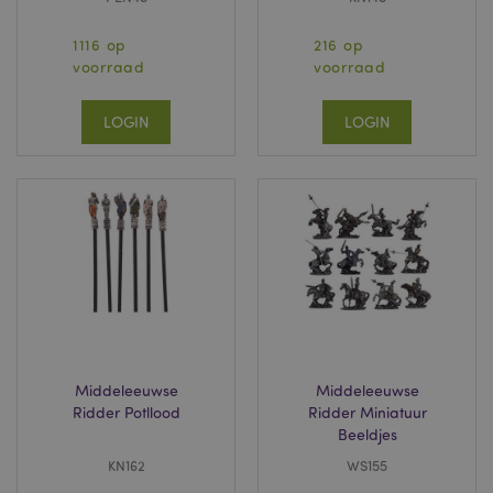
1116 op
216 op
voorraad
voorraad
LOGIN
LOGIN
Middeleeuwse
Middeleeuwse
Ridder Potllood
Ridder Miniatuur
Beeldjes
KN162
WS155