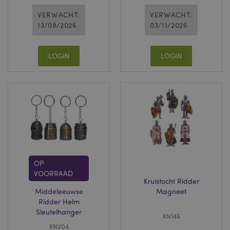
VERWACHT:
VERWACHT:
13/08/2026
03/11/2026
LOGIN
LOGIN
OP
VOORRAAD
Kruistocht Ridder
Middeleeuwse
Magneet
Ridder Helm
Sleutelhanger
KN146
KN204