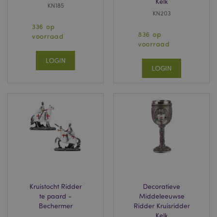
Kelk
KN185
KN203
336 op
836 op
voorraad
voorraad
LOGIN
LOGIN
Kruistocht Ridder
Decoratieve
te paard -
Middeleeuwse
Bechermer
Ridder Kruisridder
Kelk