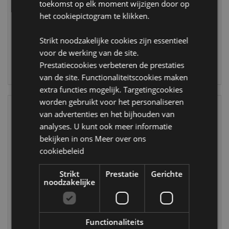
toekomst op elk moment wijzigen door op
KN225
KN226
het cookiepictogram te klikken.
1272 op
372 op
voorraad
Strikt noodzakelijke cookies zijn essentieel
voorraad
voor de werking van de site.
LOGIN
Prestatiecookies verbeteren de prestaties
LOGIN
van de site. Functionaliteitscookies maken
extra functies mogelijk. Targetingcookies
worden gebruikt voor het personaliseren
van advertenties en het bijhouden van
analyses. U kunt ook meer informatie
bekijken in ons
Meer over ons
cookiebeleid
Strikt
Prestatie
Gerichte
noodzakelijke
Middeleeuwse
Middeleeuwse
Ridder met Wit
Witte Ridder
Rood Schild
Borrelglaasje Shot
Functionaliteits
Borrelglaasje
Glas