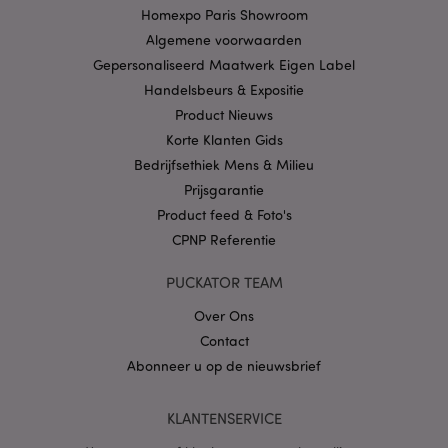
website gebruikt en
Homexpo Paris Showroom
over eventuele
advertenties die de
Algemene voorwaarden
eindgebruiker
mogelijk heeft
Gepersonaliseerd Maatwerk Eigen Label
gezien voordat hij
de genoemde
Handelsbeurs & Expositie
website bezocht.
Product Nieuws
__Secure-
.google.com
2 jaar
Korte Klanten Gids
1PAPISID
Bedrijfsethiek Mens & Milieu
__Secure-
.google.com
1 jaar
1PSID
Prijsgarantie
Product feed & Foto's
__Secure-
.google.com
1 jaar
1PSIDCC
CPNP Referentie
__Secure-
2 jaar
Google Inc.
3PAPISID
.google.com
PUCKATOR TEAM
__Secure-
.google.com
1 jaar
Over Ons
3PSID
Contact
__Secure-
.google.com
1 jaar
3PSIDCC
Abonneer u op de nieuwsbrief
KLANTENSERVICE