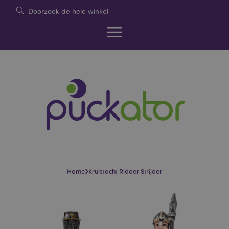
›
Home
Kruistocht Ridder Strijder
Skip
Skip
to
to
the
the
end
beginning