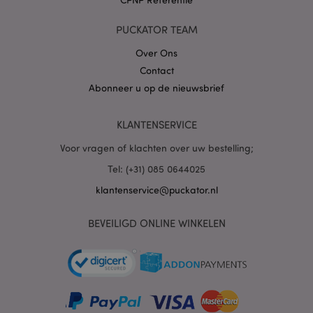
PUCKATOR TEAM
X-Magento-Vary
1 dag
Adobe Inc.
www.puckator.nl
Over Ons
Contact
Abonneer u op de nieuwsbrief
Privacybeleid van
Google
KLANTENSERVICE
Voor vragen of klachten over uw bestelling;
mage-cache-storage
1
Adobe Inc.
Tel: (+31) 085 0644025
www.puckator.nl
klantenservice@puckator.nl
BEVEILIGD ONLINE WINKELEN
PHPSESSID
1 dag
PHP.net
.www.puckator.nl