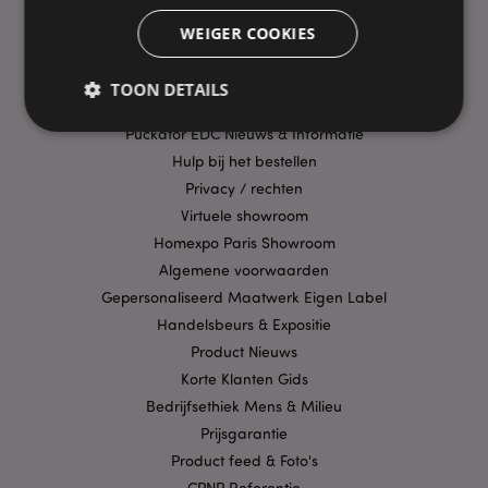
Bezorging/Verzending
WEIGER COOKIES
Veelgestelde vragen
Aanbiedingen
TOON DETAILS
Betaalwijzen
Puckator EDC Nieuws & Informatie
Hulp bij het bestellen
Strikt noodzakelijke
Prestatie
Gerichte
Privacy / rechten
Functionaliteits
Virtuele showroom
Homexpo Paris Showroom
Strikt noodzakelijke cookies maken
kernfunctionaliteit van de website mogelijk, zoals
Algemene voorwaarden
gebruikersaanmelding en accountbeheer. Zonder
Gepersonaliseerd Maatwerk Eigen Label
strikt noodzakelijke cookies kan de website niet
goed gebruikt worden.
Handelsbeurs & Expositie
Provider
/
Product Nieuws
Naam
Verv
Domein
Korte Klanten Gids
CookieScriptConsent
1 
CookieScript
Bedrijfsethiek Mens & Milieu
.puckator.nl
Prijsgarantie
Product feed & Foto's
CPNP Referentie