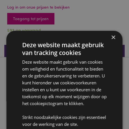
Log in om onze prijzen te bekijken
Toegang tot prijzen
592 op voorraad
×
Deze website maakt gebruik
Productspecificaties
van tracking cookies
Deze website maakt gebruik van cookies
Product beschrijving
om veiligheid en functionaliteit te bieden
en de gebruikerservaring te verbeteren. U
kunt hieronder uw cookievoorkeuren
Kruistocht Ridder Strijder
instellen en u kunt uw voorkeuren in de
Materialen:
Kunsthars
toekomst op elk moment wijzigen door op
het cookiepictogram te klikken.
Product Bron:
Zoekt u meer informatie over kopen bij Puckator?
Strikt noodzakelijke cookies zijn essentieel
Lees dan onze
klanten informatie gids.
voor de werking van de site.