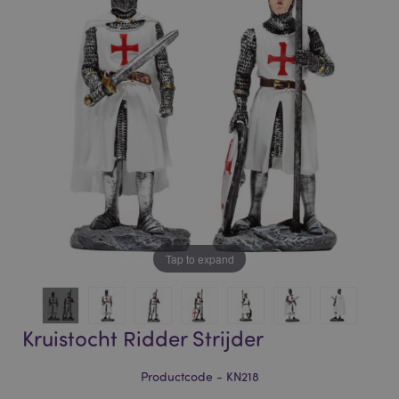
of
of
the
the
images
images
gallery
gallery
Tap to expand
Kruistocht Ridder Strijder
Productcode - KN218