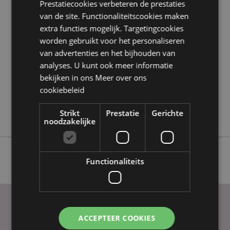
Prestatiecookies verbeteren de prestaties
Product eigenschappen
van de site. Functionaliteitscookies maken
extra functies mogelijk. Targetingcookies
Meer
Hoogte 12.5-13.5cm Breedte 5cm Diepte 4cm
informatie
worden gebruikt voor het personaliseren
5055071791437
van advertenties en het bijhouden van
48
analyses. U kunt ook meer informatie
0.155000
bekijken in ons
Meer over ons
Nee
cookiebeleid
Nee
Strikt
Prestatie
Gerichte
Nee
noodzakelijke
Functionaliteits
ACCEPTEER COOKIES
PRAKTISCHE LINKS