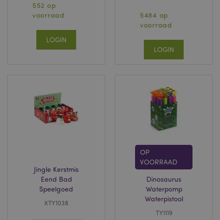
552 op
voorraad
5484 op
voorraad
LOGIN
LOGIN
OP
VOORRAAD
Jingle Kerstmis
Eend Bad
Dinosaurus
Speelgoed
Waterpomp
Waterpistool
XTY1038
TY1119