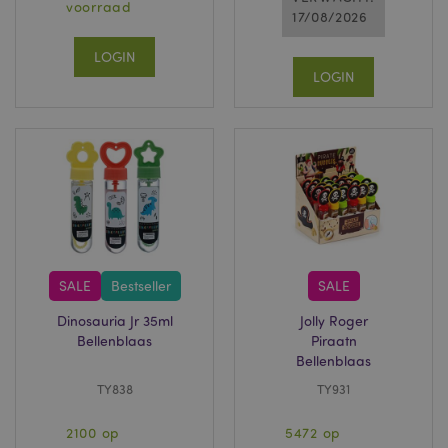
voorraad
17/08/2026
LOGIN
LOGIN
mage-cache-sessid
1
Adobe Inc.
www.puckator.nl
SALE
Bestseller
SALE
_GRECAPTCHA
6 m
Google LLC
Dinosauria Jr 35ml
Jolly Roger
www.google.com
Bellenblaas
Piraatn
Bellenblaas
TY838
TY931
form_key
1 dag
Adobe Inc.
.www.puckator.nl
2100 op
5472 op