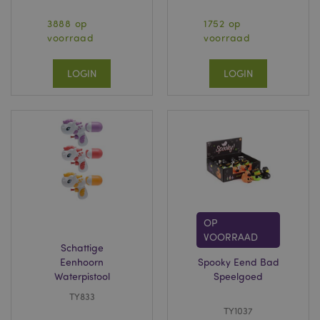
3888 op
1752 op
voorraad
voorraad
LOGIN
LOGIN
OP
VOORRAAD
Schattige
Eenhoorn
Spooky Eend Bad
Waterpistool
Speelgoed
TY833
TY1037