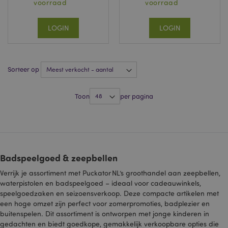
voorraad
voorraad
LOGIN
LOGIN
mage-messages
1 dag
Adobe Inc.
www.puckator.nl
Sorteer op
Toon
per pagina
recently_compared_product
1
Adobe Inc.
www.puckator.nl
mage-cache-storage-section-
1
Adobe Inc.
invalidation
www.puckator.nl
Badspeelgoed & zeepbellen
Verrijk je assortiment met Puckator NL’s groothandel aan zeepbellen,
waterpistolen en badspeelgoed – ideaal voor cadeau­winkels,
section_data_ids
1
speelgoedzaken en seizoensverkoop. Deze compacte artikelen met
Adobe Inc.
www.puckator.nl
een hoge omzet zijn perfect voor zomerpromoties, badplezier en
buitenspelen. Dit assortiment is ontworpen met jonge kinderen in
gedachten en biedt goedkope, gemakkelijk verkoopbare opties die