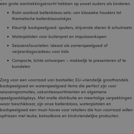
een grote aantrekkingskracht hebben op zowel ouders als kinderen.
Ruim aanbod bellenblaas‑sets: van klassieke houders tot
recently_viewed_product
1
Adobe Inc.
www.puckator.nl
thematische bellenblaasstokjes
Kleurrijk badspeelgoed: spuiters, drijvende dieren & schuimsets
product_data_storage
1
Adobe Inc.
Waterpistolen voor buitenpret en impulsaankopen
www.puckator.nl
Seizoensfavorieten: ideaal als zomerspeelgoed of
verjaardagscadeau voor kids
recently_viewed_product_previous
1
Adobe Inc.
Compacte, lichte ontwerpen – makkelijk te presenteren of te
www.puckator.nl
bundelen
Zorg voor een voorraad van bestseller, EU-vriendelijk groothandels
recently_compared_product_previous
1
Adobe Inc.
www.puckator.nl
badspeelgoed en waterspeelgoed items die perfect zijn voor
seizoenspromoties, vakantieassortimenten en algemene
speelgoeddisplays. Met snelle distributie en meertalige verpakkingen
TawkConnectionTime
10 m
tawk.to Inc.
waar beschikbaar, zijn onze bellenblaas, waterpistolen en
.puckator.nl
badspeelgoed een must-haves voor retailers die hun voorraad willen
twk_idm_key
10 m
opfrissen met leuke, betaalbare en kindvriendelijke producten.
Tawk.to
.puckator.nl