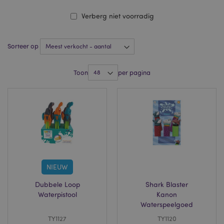
Verberg niet voorradig
Sorteer op
Toon
per pagina
NIEUW
Dubbele Loop
Shark Blaster
Waterpistool
Kanon
Waterspeelgoed
TY1127
TY1120