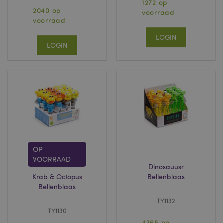
1272 op
2040 op
voorraad
voorraad
LOGIN
LOGIN
OP
VOORRAAD
Dinosauusr
Krab & Octopus
Bellenblaas
Bellenblaas
TY1132
TY1130
4368 op