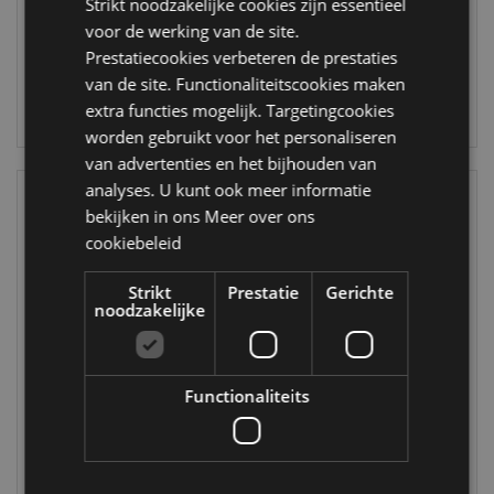
Strikt noodzakelijke cookies zijn essentieel
VERWACHT:
VERWACHT:
voor de werking van de site.
17/08/2026
19/09/2026
Prestatiecookies verbeteren de prestaties
van de site. Functionaliteitscookies maken
LOGIN
extra functies mogelijk. Targetingcookies
LOGIN
worden gebruikt voor het personaliseren
van advertenties en het bijhouden van
analyses. U kunt ook meer informatie
bekijken in ons
Meer over ons
cookiebeleid
Strikt
Prestatie
Gerichte
noodzakelijke
SALE
Banaan
Iers Geluk Ierland
Functionaliteits
Waterpistool
Eend Bad
Speelgoed
Speelgoed
TY1005
TY1157