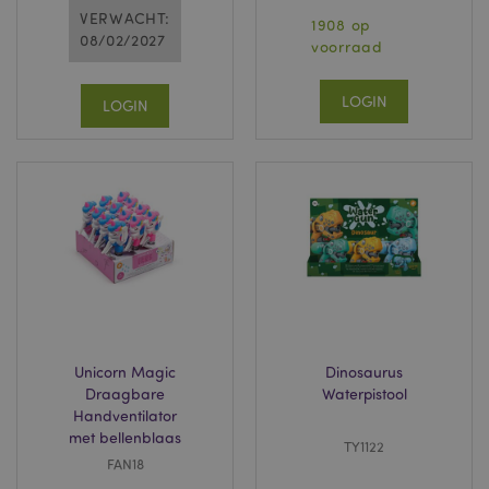
VERWACHT:
1908 op
08/02/2027
voorraad
LOGIN
LOGIN
Unicorn Magic
Dinosaurus
Draagbare
Waterpistool
Handventilator
met bellenblaas
TY1122
FAN18