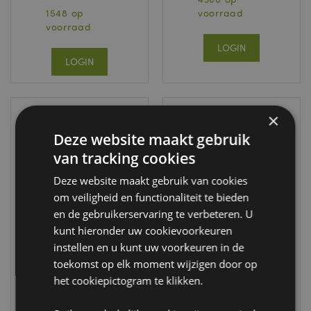
1548 op
voorraad
voorraad
LOGIN
LOGIN
×
Deze website maakt gebruik
van tracking cookies
Deze website maakt gebruik van cookies
om veiligheid en functionaliteit te bieden
en de gebruikerservaring te verbeteren. U
kunt hieronder uw cookievoorkeuren
Capybara
Mystery Festive
Bubbles
Friends Kerstmis
instellen en u kunt uw voorkeuren in de
Eend
toekomst op elk moment wijzigen door op
Badspeelgoed
TY1129
het cookiepictogram te klikken.
XTY1171