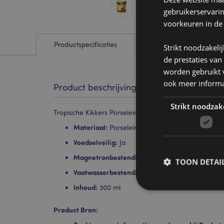
gebruikerservari
voorkeuren in de
Productspecificaties
Strikt noodzakeli
de prestaties van
worden gebruikt v
ook meer informa
Product beschrijving
Strikt noodzak
Tropische Kikkers Porselein Mok
Materiaal:
Porselein
Voedselveilig:
Ja
Magnetronbestendig:
Ja
TOON DETAI
Vaatwasserbestendig:
Ja
Inhoud:
300 ml
Product Bron: