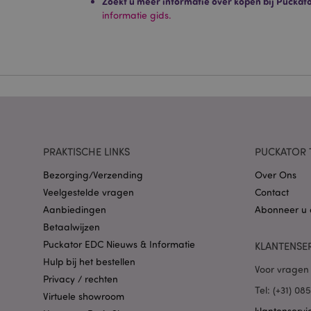
Zoekt u meer informatie over kopen bij Puckat
Strikt noodzakelijke
informatie gids.
Zonder strikt noodza
Naam
CookieScriptConse
X-Magento-Vary
PRAKTISCHE LINKS
PUCKATOR 
Bezorging/Verzending
Over Ons
Veelgestelde vragen
Contact
mage-cache-storag
Aanbiedingen
Abonneer u 
Betaalwijzen
Puckator EDC Nieuws & Informatie
KLANTENSE
PHPSESSID
Hulp bij het bestellen
Voor vragen 
Privacy / rechten
Tel: (+31) 0
Virtuele showroom
klantenservi