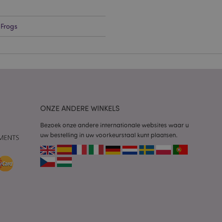
g en accountbeheer.
 Frogs
 door de Cookie-
ookievoorkeuren
n. De cookie-banner
oodzakelijk om
wordt gebruikt door
te markeren dat de
oor een gebruiker is
ONZE ANDERE WINKELS
Het maakt het
ersies van dezelfde
Bezoek onze andere internationale websites waar u
aan, bijvoorbeeld
uw bestelling in uw voorkeurstaal kunt plaatsen.
 om het cachen van
rgemakkelijken om
en.
plicaties op basis
identificator voor
ordt gebruikt om
ssies te
al gesproken een
mmer, hoe het
 zijn voor de site,