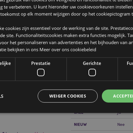
ng te verbeteren. U kunt hieronder uw cookievoorkeuren instelle
 toekomst op elk moment wijzigen door op het cookiepictogram t
jke cookies zijn essentieel voor de werking van de site. Prestatiec
 de site. Functionaliteitscookies maken extra functies mogelijk. T
oor het personaliseren van advertenties en het bijhouden van an
tie bekijken in ons
Meer over ons cookiebeleid
Product eigenschappen
Meer
elijke
Prestatie
Gerichte
Fun
Afmetingen
Hoogte 
informatie
Barcode
5055071
Hoeveelheid karton
36
LS
WEIGER COOKIES
ACCEPTE
Gewicht (kg)
0.37100
SALE
Ja
NIEUW
Nee
Strikt noodzakelijke
Prestatie
Gerichte
Functionaliteits