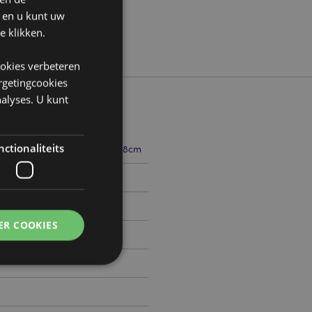
n en u kunt uw
e klikken.
ookies verbeteren
argetingcookies
alyses. U kunt
ctionaliteits
9.5cm Breedte 12cm Diepte 8cm
510090
ER COOKIES
0