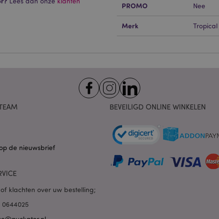
or?
Lees dan onze
klanten
 cookies maken kernfunctionaliteit van de website mogelijk, zoals gebruikersaanmeldin
PROMO
Nee
kelijke cookies kan de website niet goed gebruikt worden.
Merk
Tropical
Provider
/
Vervaldatum
Omschrijving
Domein
nt
1 maand
Deze cookie wordt gebruikt
CookieScript
Script.com-service om de c
.puckator.nl
van bezoekers te onthoude
van Cookie-Script.com is n
correct te werken.
1 dag 16 uur
De X-Magento-Vary-cookie 
Adobe Inc.
het Magento 2-systeem om 
www.puckator.nl
versie van een pagina die d
TEAM
BEVEILIGD ONLINE WINKELEN
aangevraagd, is gewijzigd. 
Privacybeleid van Google
mogelijk om verschillende v
pagina in de cache op te sl
Varnish.
e
1 dag
Deze cookie wordt gebruikt
Adobe Inc.
op de nieuwsbrief
inhoud in de browser te ve
www.puckator.nl
pagina's sneller te laten lad
RVICE
1 dag 16 uur
Cookie gegenereerd door ap
PHP.net
van de PHP-taal. Dit is een 
.www.puckator.nl
algemene doeleinden die w
of klachten over uw bestelling;
variabelen van gebruikersse
onderhouden. Het is norma
85 0644025
willekeurig gegenereerd nu
wordt gebruikt, kan specifiek
ce@puckator.nl