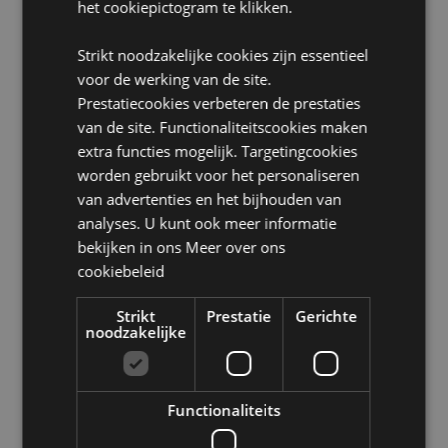
EN71 :
Ja
het cookiepictogram te klikken.
Geschikt voor kinderen:
0+
Strikt noodzakelijke cookies zijn essentieel
voor de werking van de site.
Product Bron:
Prestatiecookies verbeteren de prestaties
Zoekt u meer informatie over kopen bij Puckator?
van de site. Functionaliteitscookies maken
Lees dan onze
klanten informatie gids.
extra functies mogelijk. Targetingcookies
worden gebruikt voor het personaliseren
Product eigenschappen
van advertenties en het bijhouden van
analyses. U kunt ook meer informatie
Meer
Hoogte 6-7cm Breedte 7cm Diepte 7cm
informatie
bekijken in ons
Meer over ons
5055071792243
cookiebeleid
48
0.167000
Strikt
Prestatie
Gerichte
noodzakelijke
Nee
Nee
Nee
Functionaliteits
Adoramals