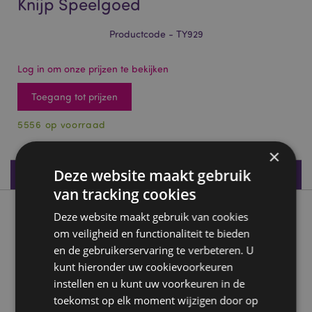
Knijp Speelgoed
Productcode - TY929
Log in om onze prijzen te bekijken
Toegang tot prijzen
5556 op voorraad
×
Deze website maakt gebruik
Productspecificaties
van tracking cookies
Product beschrijving
Deze website maakt gebruik van cookies
om veiligheid en functionaliteit te bieden
en de gebruikerservaring te verbeteren. U
Queasy Squeezies Adoramals Tuin Knijp Speelgoed
kunt hieronder uw cookievoorkeuren
Materiaal:
Polyester en polyacrylaat kralen
instellen en u kunt uw voorkeuren in de
CE/UKCA-markering:
ja
toekomst op elk moment wijzigen door op