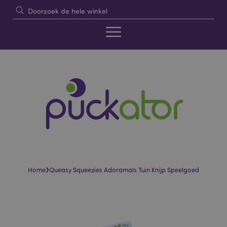
›
Home
Queasy Squeezies Adoramals Tuin Knijp Speelgoed
Skip
Skip
to
to
the
the
end
beginning