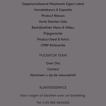
CookieScriptConsent
1 
CookieScript
Gepersonaliseerd Maatwerk Eigen Label
.puckator.nl
Handelsbeurs & Expositie
Product Nieuws
Korte Klanten Gids
Bedrijfsethiek Mens & Milieu
Prijsgarantie
X-Magento-Vary
1 dag
Adobe Inc.
Product feed & Foto's
www.puckator.nl
CPNP Referentie
Privacybeleid van
PUCKATOR TEAM
Google
Over Ons
Contact
Abonneer u op de nieuwsbrief
mage-cache-storage
1
Adobe Inc.
www.puckator.nl
KLANTENSERVICE
Voor vragen of klachten over uw bestelling;
PHPSESSID
1 dag
PHP.net
Tel: (+31) 085 0644025
.www.puckator.nl