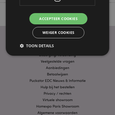
ACCEPTEER COOKIES
WEIGER COOKIES
TOON DETAILS
PRAKTISCHE LINKS
Bezorging/Verzending
Veelgestelde vragen
Strikt noodzakelijke
Prestatie
Gerichte
Aanbiedingen
Functionaliteits
Betaalwijzen
Puckator EDC Nieuws & Informatie
Strikt noodzakelijke cookies maken
Hulp bij het bestellen
kernfunctionaliteit van de website mogelijk, zoals
gebruikersaanmelding en accountbeheer. Zonder
Privacy / rechten
strikt noodzakelijke cookies kan de website niet
goed gebruikt worden.
Virtuele showroom
Homexpo Paris Showroom
Provider
/
Naam
Verv
Domein
Algemene voorwaarden