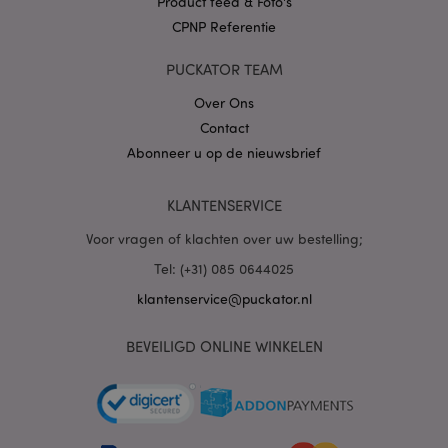
Product feed & Foto's
CPNP Referentie
PUCKATOR TEAM
X-Magento-Vary
1 dag
Adobe Inc.
www.puckator.nl
Over Ons
Contact
Privacybeleid van
Abonneer u op de nieuwsbrief
Google
KLANTENSERVICE
Voor vragen of klachten over uw bestelling;
mage-cache-storage
1
Adobe Inc.
www.puckator.nl
Tel: (+31) 085 0644025
klantenservice@puckator.nl
PHPSESSID
1 dag
PHP.net
BEVEILIGD ONLINE WINKELEN
.www.puckator.nl