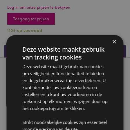
Log in om onze prijzen te bekijken
Toegang tot prijzen
1104 op voorraad
×
Deze website maakt gebruik
Productspecificaties
van tracking cookies
Deze website maakt gebruik van cookies
Product beschrijving
om veiligheid en functionaliteit te bieden
en de gebruikerservaring te verbeteren. U
Butterfly Meadows Pincet
kunt hieronder uw cookievoorkeuren
Materiaal:
Metaal (RVS430)
instellen en u kunt uw voorkeuren in de
toekomst op elk moment wijzigen door op
Product Bron:
het cookiepictogram te klikken.
Zoekt u meer informatie over kopen bij Puckator?
Lees dan onze
klanten informatie gids.
Strikt noodzakelijke cookies zijn essentieel
voor de werking van de site.