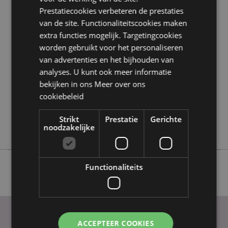
Prestatiecookies verbeteren de prestaties
Product eigenschappen
van de site. Functionaliteitscookies maken
Meer
Hoogte 8cm Breedte 2cm Diepte 0.5cm
extra functies mogelijk. Targetingcookies
informatie
5055071794216
worden gebruikt voor het personaliseren
240
van advertenties en het bijhouden van
analyses. U kunt ook meer informatie
0.015000
bekijken in ons
Meer over ons
Nee
cookiebeleid
Nee
Nee
Strikt
Prestatie
Gerichte
Butterfly Meadows
noodzakelijke
Functionaliteits
ACCEPTEER COOKIES