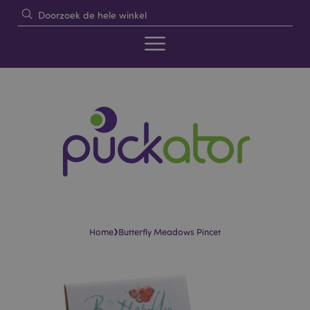
›
Home
Butterfly Meadows Pincet
Skip
Skip
to
to
the
the
end
beginning