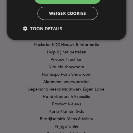
PRAKTISCHE LINKS
WEIGER COOKIES
Bezorging/Verzending
Veelgestelde vragen
TOON DETAILS
Aanbiedingen
Betaalwijzen
Puckator EDC Nieuws & Informatie
Hulp bij het bestellen
Strikt noodzakelijke
Prestatie
Gerichte
Privacy / rechten
Functionaliteits
Virtuele showroom
Strikt noodzakelijke cookies maken
Homexpo Paris Showroom
kernfunctionaliteit van de website mogelijk, zoals
gebruikersaanmelding en accountbeheer. Zonder
Algemene voorwaarden
strikt noodzakelijke cookies kan de website niet
Gepersonaliseerd Maatwerk Eigen Label
goed gebruikt worden.
Handelsbeurs & Expositie
Provider
/
Naam
Verv
Product Nieuws
Domein
Korte Klanten Gids
CookieScriptConsent
1 
CookieScript
.puckator.nl
Bedrijfsethiek Mens & Milieu
Prijsgarantie