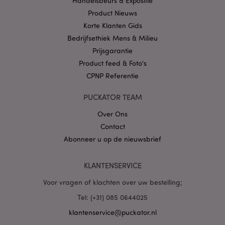
Handelsbeurs & Expositie
.puckator.nl
Product Nieuws
Korte Klanten Gids
Bedrijfsethiek Mens & Milieu
Prijsgarantie
Product feed & Foto's
X-Magento-Vary
1 dag
Adobe Inc.
www.puckator.nl
CPNP Referentie
PUCKATOR TEAM
Privacybeleid van
Google
Over Ons
Contact
Abonneer u op de nieuwsbrief
mage-cache-storage
1
Adobe Inc.
www.puckator.nl
KLANTENSERVICE
Voor vragen of klachten over uw bestelling;
Tel: (+31) 085 0644025
PHPSESSID
1 dag
PHP.net
.www.puckator.nl
klantenservice@puckator.nl