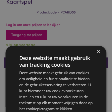
Kaartspel
Productcode - PCARD05
Log in om onze prijzen te bekijken
Toegang tot prijzen
936 op voorraad
×
Deze website maakt gebruik
Productspecificaties
van tracking cookies
Deze website maakt gebruik van cookies
Product beschrijving
om veiligheid en functionaliteit te bieden
en de gebruikerservaring te verbeteren. U
kunt hieronder uw cookievoorkeuren
Nectar Meadows Speelkaarten Kaartspel
instellen en u kunt uw voorkeuren in de
Materiaal:
Karton en papier
toekomst op elk moment wijzigen door op
Aantal speelkaarten in kaartspel:
52 plus 2 jokers
het cookiepictogram te klikken.