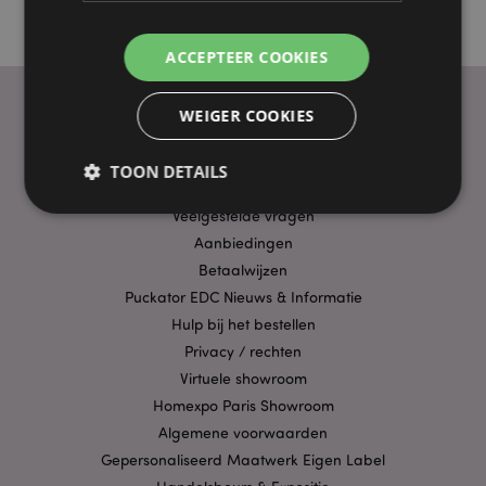
ACCEPTEER COOKIES
WEIGER COOKIES
PRAKTISCHE LINKS
TOON DETAILS
Bezorging/Verzending
Veelgestelde vragen
Aanbiedingen
Strikt noodzakelijke
Prestatie
Gerichte
Betaalwijzen
Functionaliteits
Puckator EDC Nieuws & Informatie
Hulp bij het bestellen
Strikt noodzakelijke cookies maken
kernfunctionaliteit van de website mogelijk, zoals
Privacy / rechten
gebruikersaanmelding en accountbeheer. Zonder
Virtuele showroom
strikt noodzakelijke cookies kan de website niet
goed gebruikt worden.
Homexpo Paris Showroom
Provider
/
Algemene voorwaarden
Naam
Verv
Domein
Gepersonaliseerd Maatwerk Eigen Label
CookieScriptConsent
1 
CookieScript