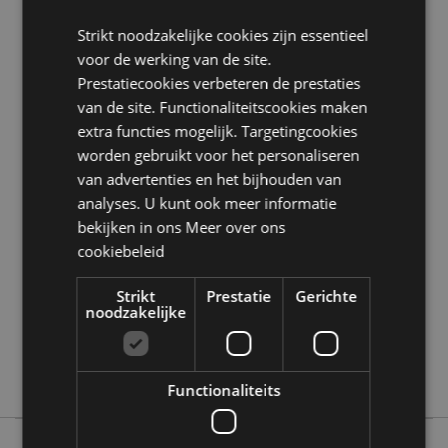
Product Bron:
Strikt noodzakelijke cookies zijn essentieel
Zoekt u meer informatie over kopen bij Puckator?
voor de werking van de site.
Lees dan onze
klanten informatie gids.
Prestatiecookies verbeteren de prestaties
van de site. Functionaliteitscookies maken
extra functies mogelijk. Targetingcookies
Product eigenschappen
worden gebruikt voor het personaliseren
Meer
Hoogte 8.5cm Breedte 6cm Diepte 0.1cm
van advertenties en het bijhouden van
informatie
Pacchetto 9x6.5x2.5cm
analyses. U kunt ook meer informatie
5055071787379
bekijken in ons
Meer over ons
120
cookiebeleid
0.116000
Nee
Strikt
Prestatie
Gerichte
noodzakelijke
Nee
Nee
Nectar Meadows
Functionaliteits