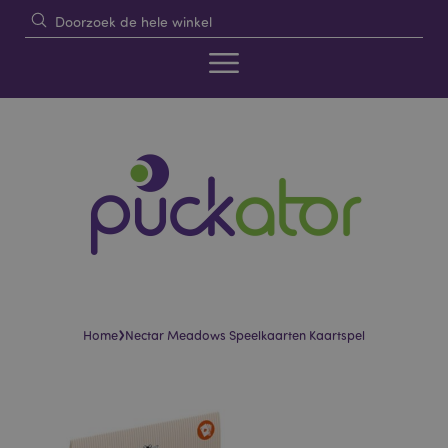
›
Home
Nectar Meadows Speelkaarten Kaartspel
Skip
Skip
to
to
the
the
end
beginning