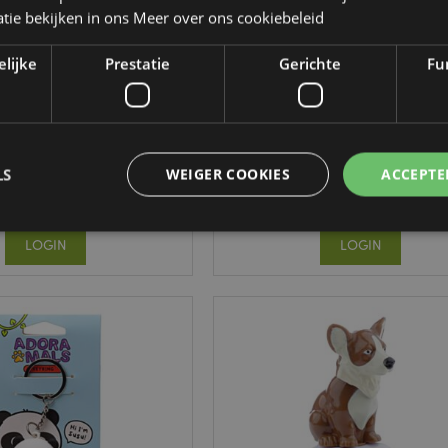
tie bekijken in ons
Meer over ons cookiebeleid
OP VOORRAAD
elijke
Prestatie
Gerichte
Fun
ngin Elizabeth Solar
The Original Stormtrooper Pe
Poppetje
Solar Poppetje
FF104A
FF140
LS
WEIGER COOKIES
ACCEPTE
518 op voorraad
2194 op voorraad
LOGIN
LOGIN
Strikt noodzakelijke
Prestatie
Gerichte
Functionaliteits
 cookies maken kernfunctionaliteit van de website mogelijk, zoals gebruikersaanmeldin
kelijke cookies kan de website niet goed gebruikt worden.
Provider
/
Vervaldatum
Omschrijving
Domein
nt
1 maand
Deze cookie wordt gebruikt
CookieScript
Script.com-service om de c
.puckator.nl
van bezoekers te onthoude
van Cookie-Script.com is n