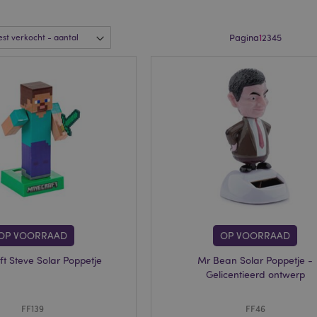
Pagina
1
2
3
4
5
OP VOORRAAD
OP VOORRAAD
t Steve Solar Poppetje
Mr Bean Solar Poppetje -
Gelicentieerd ontwerp
FF139
FF46