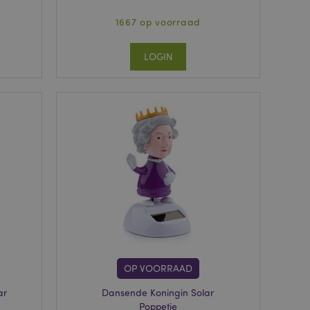
1667 op voorraad
LOGIN
OP VOORRAAD
ar
Dansende Koningin Solar
Poppetje