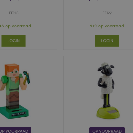
FF126
FF127
718 op voorraad
919 op voorraad
LOGIN
LOGIN
OP VOORRAAD
OP VOORRAAD