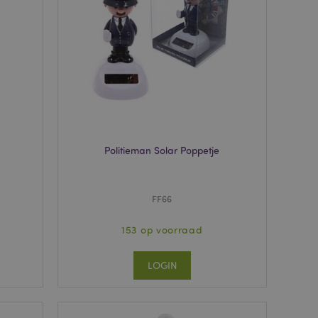
neer deze wordt
e risicoanalyse.
 om het cachen van
rgemakkelijken om
en.
dere meldingen bij
n getoond, zoals
icht en
. Het bericht wordt
dat het aan de
Politieman Solar Poppetje
ecent vergeleken
 om het cachen van
rgemakkelijken om
FF66
en.
matie op met
153 op voorraad
 geïnitieerde acties,
, afrekeninformatie,
LOGIN
nt bekeken
ge navigatie.
 productgegevens
ekeken / vergeleken