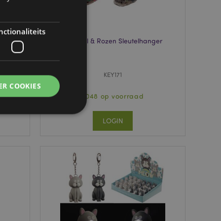
ctionaliteits
ace
Schedel & Rozen Sleutelhanger
KEY171
ER COOKIES
3048 op voorraad
LOGIN
g en accountbeheer.
 door de Cookie-
ookievoorkeuren
n. De cookie-banner
oodzakelijk om