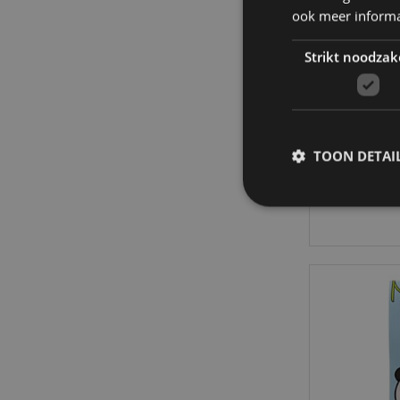
ook meer informa
Strikt noodzak
Koni
TOON DETAI
1
Strikt noodzakelijke
Zonder strikt noodza
Naam
CookieScriptConse