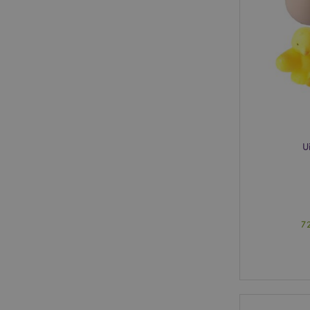
form_key
mage-messages
U
recently_compared
mage-cache-storage
invalidation
section_data_ids
7
recently_viewed_pr
product_data_stora