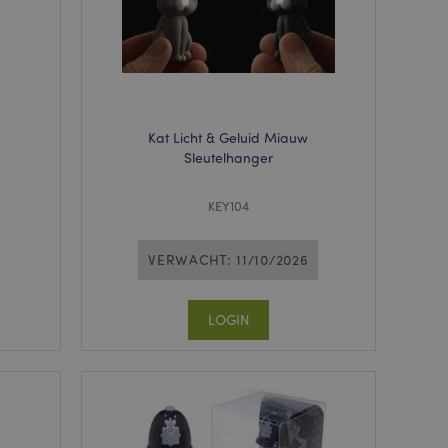
wordt gebruikt door
te markeren dat de
oor een gebruiker is
Het maakt het
ersies van dezelfde
aan, bijvoorbeeld
Kat Licht & Geluid Miauw
 om het cachen van
Sleutelhanger
rgemakkelijken om
en.
KEY104
plicaties op basis
identificator voor
ordt gebruikt om
ssies te
VERWACHT: 11/10/2026
al gesproken een
mmer, hoe het
 zijn voor de site,
s het behouden van
LOGIN
en gebruiker tussen
ctiveert het
che-opslag.
erwijderd door de
de Admin de lokale
ewaarde in op true.
een noodzakelijke