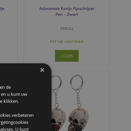
tje
Adoramals Konijn Fijnschrijver
Pen - Zwart
PEN222
612 op voorraad
LOGIN
×
 en de
n en u kunt uw
e klikken.
ookies verbeteren
argetingcookies
alyses. U kunt