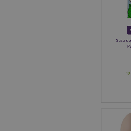
X-Magento-Vary
Susu d
mage-cache-storag
P
PHPSESSID
19
mage-cache-sessid
_GRECAPTCHA