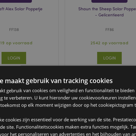
ft Alex Solar Poppetje
Shaun the Sheep Solar Poppe
- Gelicentieerd
FF138
FF86
19 op voorraad
2542 op voorraad
LOGIN
LOGIN
e maakt gebruik van tracking cookies
t gebruik van cookies om veiligheid en functionaliteit te bieden
ng te verbeteren. U kunt hieronder uw cookievoorkeuren instelle
 toekomst op elk moment wijzigen door op het cookiepictogram t
jke cookies zijn essentieel voor de werking van de site. Prestatiec
 de site. Functionaliteitscookies maken extra functies mogelijk. T
oor het personaliseren van advertenties en het bijhouden van an