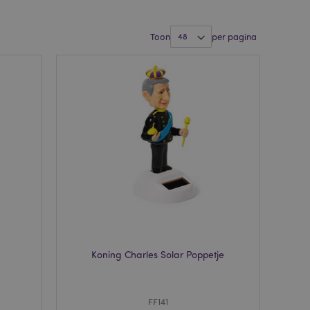
Toon
per pagina
Koning Charles Solar Poppetje
FF141