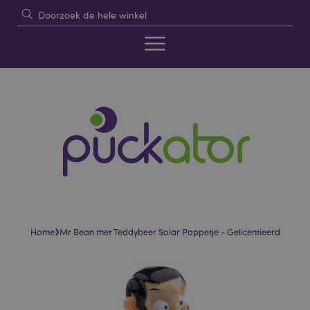
›
Home
Mr Bean met Teddybeer Solar Poppetje - Gelicentieerd
Skip
Skip
to
to
the
the
end
beginning