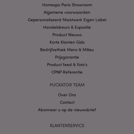
Naam
Verv
Domein
Homexpo Paris Showroom
CookieScriptConsent
1 
CookieScript
Algemene voorwaarden
.puckator.nl
Gepersonaliseerd Maatwerk Eigen Label
Handelsbeurs & Expositie
Product Nieuws
Korte Klanten Gids
Bedrijfsethiek Mens & Milieu
X-Magento-Vary
1 dag
Adobe Inc.
Prijsgarantie
www.puckator.nl
Product feed & Foto's
CPNP Referentie
Privacybeleid van
Google
PUCKATOR TEAM
Over Ons
Contact
mage-cache-storage
1
Adobe Inc.
www.puckator.nl
Abonneer u op de nieuwsbrief
KLANTENSERVICE
PHPSESSID
1 dag