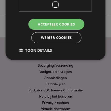
Mr Bean
ACCEPTEER COOKIES
WEIGER COOKIES
TOON DETAILS
PRAKTISCHE LINKS
Bezorging/Verzending
Strikt noodzakelijke
Prestatie
Gerichte
Veelgestelde vragen
Functionaliteits
Aanbiedingen
Betaalwijzen
Strikt noodzakelijke cookies maken
Puckator EDC Nieuws & Informatie
kernfunctionaliteit van de website mogelijk, zoals
gebruikersaanmelding en accountbeheer. Zonder
Hulp bij het bestellen
strikt noodzakelijke cookies kan de website niet
goed gebruikt worden.
Privacy / rechten
Virtuele showroom
Provider
/