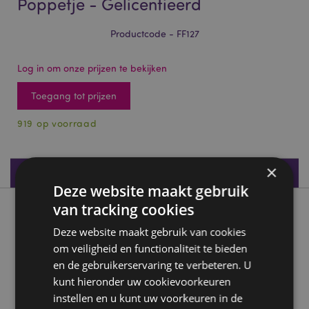
Poppetje - Gelicentieerd
Productcode - FF127
Log in om onze prijzen te bekijken
Toegang tot prijzen
919 op voorraad
×
Productspecificaties
Deze website maakt gebruik
van tracking cookies
Product beschrijving
Deze website maakt gebruik van cookies
om veiligheid en functionaliteit te bieden
Mr Bean met Teddybeer Solar Poppetje - Gelicentieerd
en de gebruikerservaring te verbeteren. U
Materiaal:
Plastic
kunt hieronder uw cookievoorkeuren
CE keurmerk:
Ja
instellen en u kunt uw voorkeuren in de