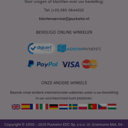
PHP.net
Voor vragen of klachten over uw bestelling;
.www.puckator.nl
Tel: (+31) 085 0644025
klantenservice@puckator.nl
BEVEILIGD ONLINE WINKELEN
mage-cache-sessid
1
Adobe Inc.
www.puckator.nl
ONZE ANDERE WINKELS
Bezoek onze andere internationale websites waar u uw bestelling
in uw voorkeurstaal kunt plaatsen.
_GRECAPTCHA
6 m
Google LLC
www.google.com
Copyright © 2000 - 2025 Puckator EDC Sp. z o.o. Ul. Graniczna 8AA, 54-