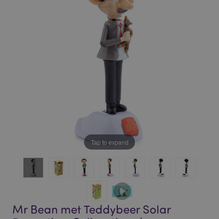
of
of
the
the
images
images
gallery
gallery
Tap to expand
Mr Bean met Teddybeer Solar