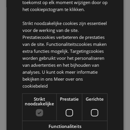
Niet geschikt voor:
0 - 3 jaar
toekomst op elk moment wijzigen door op
het cookiepictogram te klikken.
Veiligheidsinformatie:
Dit is geen speelgoed.
Licentie-informatie:
Dit product is volledig
Strikt noodzakelijke cookies zijn essentieel
gelicentieerd en kan wereldwijd worden verkocht.
voor de werking van de site.
Prestatiecookies verbeteren de prestaties
Product Bron:
van de site. Functionaliteitscookies maken
Zoekt u meer informatie over kopen bij Puckator?
extra functies mogelijk. Targetingcookies
Lees dan onze
klanten informatie gids.
worden gebruikt voor het personaliseren
van advertenties en het bijhouden van
Product eigenschappen
analyses. U kunt ook meer informatie
bekijken in ons
Meer over ons
Meer
Hoogte 14.5cm Breedte 5cm Diepte 6cm
informatie
cookiebeleid
5055071755927
120
Strikt
Prestatie
Gerichte
0.080000
noodzakelijke
Nee
Nee
Functionaliteits
Nee