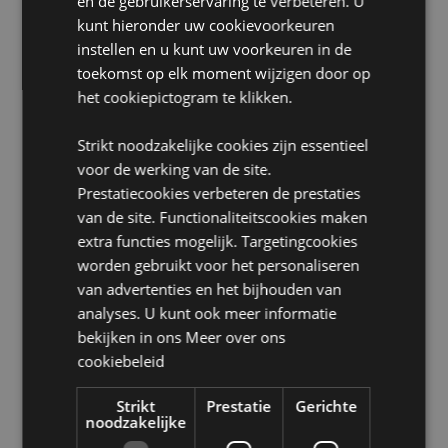
en de gebruikerservaring te verbeteren. U
niet in gebruik is.
kunt hieronder uw cookievoorkeuren
Duurzaam:
Ja
instellen en u kunt uw voorkeuren in de
toekomst op elk moment wijzigen door op
Wasinformatie:
Alleen schoonvegen
het cookiepictogram te klikken.
Geschikt voor bleken:
Nee
Geschikt voor wasdroger:
Nee
Strikt noodzakelijke cookies zijn essentieel
Geschikt voor stomerij:
Nee
voor de werking van de site.
Prestatiecookies verbeteren de prestaties
Geschikt voor strijken:
Nee
van de site. Functionaliteitscookies maken
Product Bron:
extra functies mogelijk. Targetingcookies
worden gebruikt voor het personaliseren
Zoekt u meer informatie over kopen bij Puckator?
van advertenties en het bijhouden van
Lees dan onze
klanten informatie gids.
analyses. U kunt ook meer informatie
bekijken in ons
Meer over ons
Product eigenschappen
cookiebeleid
Meer
Hoogte 42cm Breedte 44cm Diepte 0.5cm
informatie
Zakje 11x13.5x1.5cm
Strikt
Prestatie
Gerichte
noodzakelijke
5055071510397