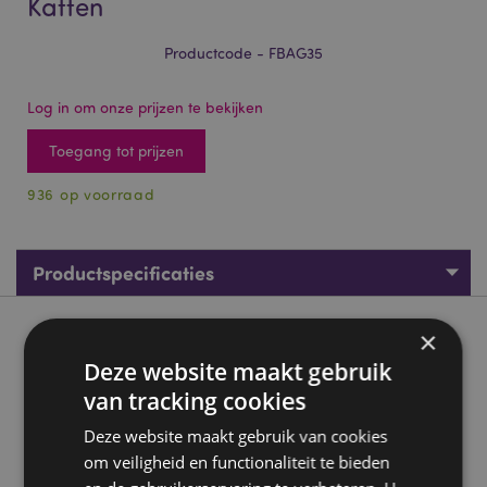
Katten
Productcode - FBAG35
Log in om onze prijzen te bekijken
Toegang tot prijzen
936 op voorraad
Productspecificaties
×
Product beschrijving
Deze website maakt gebruik
Opvouwbare Tas - Beans & Co Katten
van tracking cookies
Materiaal:
RPET Gerecyclede Plastic Flessen, Plastic
Deze website maakt gebruik van cookies
Product Informatie:
Elke tas wordt geleverd met een
om veiligheid en functionaliteit te bieden
kleine clip op de zak, makkelijk voor wanneer de tas