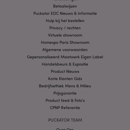
strikt noodzakelijke cookies kan de website niet
Betaalwijzen
goed gebruikt worden.
Puckator EDC Nieuws & Informatie
Provider
/
Naam
Verv
Hulp bij het bestellen
Domein
Privacy / rechten
CookieScriptConsent
1 
CookieScript
.puckator.nl
Virtuele showroom
Homexpo Paris Showroom
Algemene voorwaarden
Gepersonaliseerd Maatwerk Eigen Label
Handelsbeurs & Expositie
X-Magento-Vary
1 dag
Product Nieuws
Adobe Inc.
www.puckator.nl
Korte Klanten Gids
Bedrijfsethiek Mens & Milieu
Privacybeleid van
Prijsgarantie
Google
Product feed & Foto's
CPNP Referentie
PUCKATOR TEAM
mage-cache-storage
1
Adobe Inc.
www.puckator.nl
Over Ons