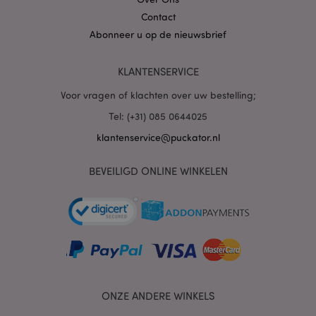
Contact
Abonneer u op de nieuwsbrief
PHPSESSID
1 dag
PHP.net
.www.puckator.nl
KLANTENSERVICE
Voor vragen of klachten over uw bestelling;
Tel: (+31) 085 0644025
klantenservice@puckator.nl
BEVEILIGD ONLINE WINKELEN
mage-cache-sessid
1
Adobe Inc.
www.puckator.nl
ONZE ANDERE WINKELS