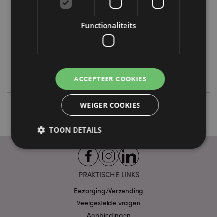
180
0.078000
Functionaliteits
Nee
Nee
Nee
Beans & Co Cats
ACCEPTEER COOKIES
WEIGER COOKIES
TOON DETAILS
Strikt noodzakelijke
Prestatie
Gerichte
PRAKTISCHE LINKS
Functionaliteits
Bezorging/Verzending
Strikt noodzakelijke cookies maken
Veelgestelde vragen
kernfunctionaliteit van de website mogelijk, zoals
Aanbiedingen
gebruikersaanmelding en accountbeheer. Zonder