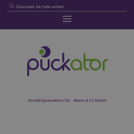
›
Home
Opvouwbare Tas - Beans & Co Katten
Skip
Skip
to
to
the
the
end
beginning