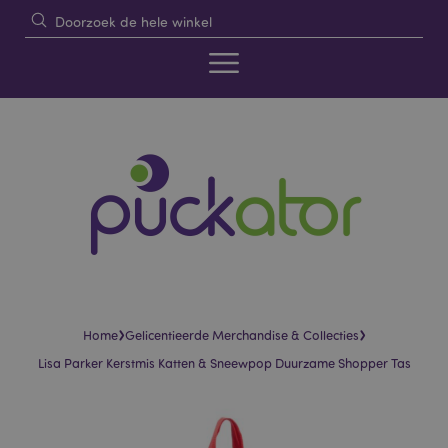
›
›
Home
Gelicentieerde Merchandise & Collecties
Lisa Parker Kerstmis Katten & Sneewpop Duurzame Shopper Tas
Skip
Skip
to
to
the
the