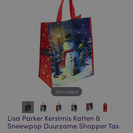
end
beginning
of
of
the
the
images
images
gallery
gallery
Tap to expand
Lisa Parker Kerstmis Katten &
Sneewpop Duurzame Shopper Tas