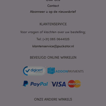
Contact
Abonneer u op de nieuwsbrief
PHPSESSID
1 dag
PHP.net
.www.puckator.nl
KLANTENSERVICE
Voor vragen of klachten over uw bestelling;
Tel: (+31) 085 0644025
klantenservice@puckator.nl
BEVEILIGD ONLINE WINKELEN
mage-cache-sessid
1
Adobe Inc.
www.puckator.nl
ONZE ANDERE WINKELS