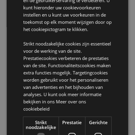
en de gebruikerservaring te verbeteren. U
Wasinformatie:
Alleen schoonvegen
kunt hieronder uw cookievoorkeuren
Geschikt voor bleken:
Nee
instellen en u kunt uw voorkeuren in de
toekomst op elk moment wijzigen door op
Geschikt voor wasdroger:
Nee
het cookiepictogram te klikken.
Geschikt voor stomerij:
Nee
Geschikt voor strijken:
Nee
Strikt noodzakelijke cookies zijn essentieel
Licentie-informatie:
Dit product is volledig
voor de werking van de site.
gelicentieerd en kan wereldwijd worden verkocht.
Prestatiecookies verbeteren de prestaties
Seizoen/Feestdag/Gelegenheid:
Kerstmis
van de site. Functionaliteitscookies maken
extra functies mogelijk. Targetingcookies
Product Bron:
worden gebruikt voor het personaliseren
van advertenties en het bijhouden van
Zoekt u meer informatie over kopen bij Puckator?
Lees dan onze
klanten informatie gids.
analyses. U kunt ook meer informatie
bekijken in ons
Meer over ons
cookiebeleid
Product eigenschappen
Meer
Hoogte 40cm Breedte 33cm Diepte 17cm
Strikt
Prestatie
Gerichte
noodzakelijke
informatie
5055071515552