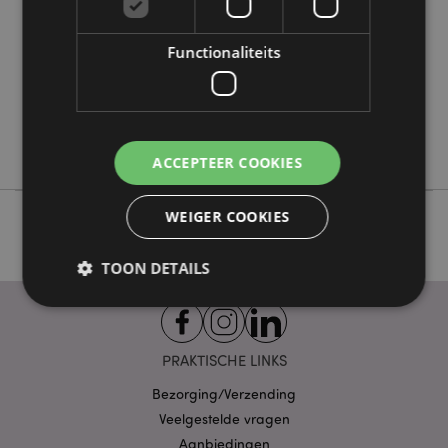
100
0.084000
Functionaliteits
Nee
Nee
Nee
Lisa Parker
ACCEPTEER COOKIES
WEIGER COOKIES
TOON DETAILS
Strikt noodzakelijke
Prestatie
Gerichte
PRAKTISCHE LINKS
Functionaliteits
Bezorging/Verzending
Strikt noodzakelijke cookies maken
Veelgestelde vragen
kernfunctionaliteit van de website mogelijk, zoals
Aanbiedingen
gebruikersaanmelding en accountbeheer. Zonder