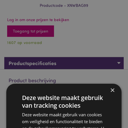
Productcode - XNWBAG99
Log in om onze prijzen te bekijken
Toegang tot prijzen
1607 op voorraad
Productspecificaties
Product beschrijving
×
Lisa Parker Kerstmis Katten & Sneewpop Duurzame Shopper
Deze website maakt gebruik
Tas
van tracking cookies
Materiaal:
Gelamineerd Polypropyleen en
Deze website maakt gebruik van cookies
Polypropyleen Handvaten
om veiligheid en functionaliteit te bieden
Herbruikbaar:
Ja