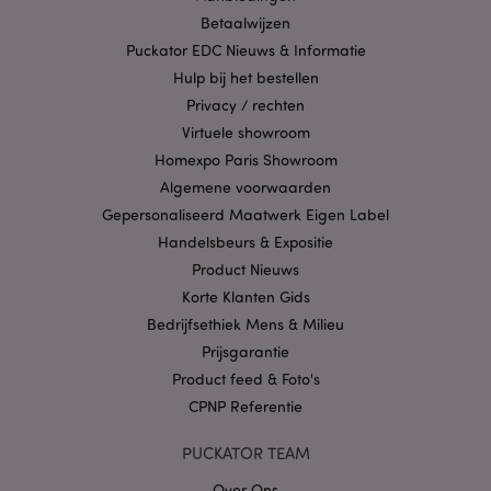
strikt noodzakelijke cookies kan de website niet
Betaalwijzen
goed gebruikt worden.
Puckator EDC Nieuws & Informatie
Provider
/
Naam
Verv
Hulp bij het bestellen
Domein
Privacy / rechten
CookieScriptConsent
1 
CookieScript
.puckator.nl
Virtuele showroom
Homexpo Paris Showroom
Algemene voorwaarden
Gepersonaliseerd Maatwerk Eigen Label
Handelsbeurs & Expositie
X-Magento-Vary
1 dag
Product Nieuws
Adobe Inc.
www.puckator.nl
Korte Klanten Gids
Bedrijfsethiek Mens & Milieu
Privacybeleid van
Prijsgarantie
Google
Product feed & Foto's
CPNP Referentie
PUCKATOR TEAM
mage-cache-storage
1
Adobe Inc.
www.puckator.nl
Over Ons