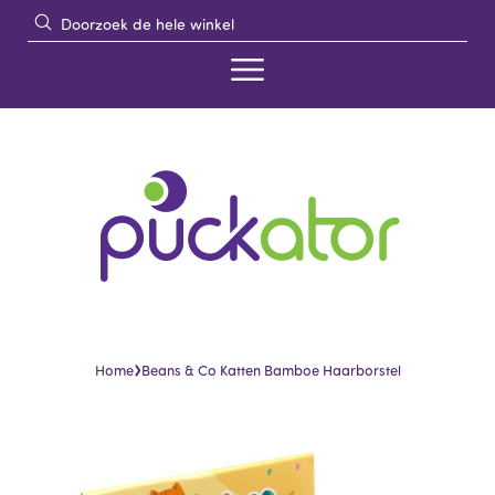
›
Home
Beans & Co Katten Bamboe Haarborstel
Skip
Skip
to
to
the
the
end
beginning