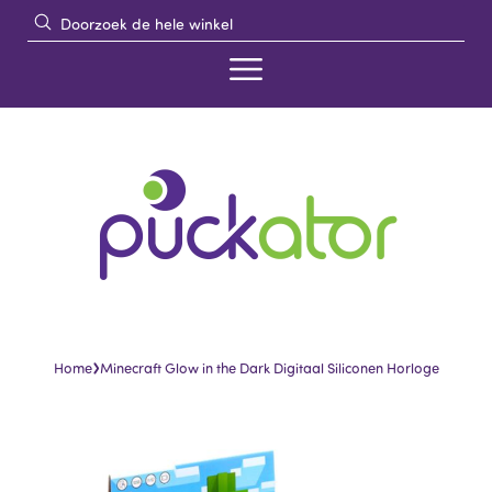
›
Home
Minecraft Glow in the Dark Digitaal Siliconen Horloge
Skip
Skip
to
to
the
the
end
beginning