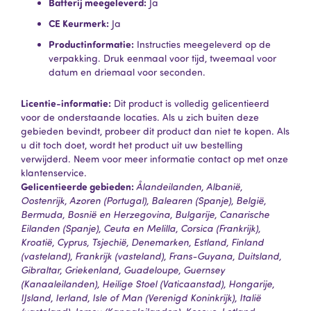
Batterij meegeleverd:
Ja
CE Keurmerk:
Ja
Productinformatie:
Instructies meegeleverd op de
verpakking. Druk eenmaal voor tijd, tweemaal voor
datum en driemaal voor seconden.
Licentie-informatie:
Dit product is volledig gelicentieerd
voor de onderstaande locaties. Als u zich buiten deze
gebieden bevindt, probeer dit product dan niet te kopen. Als
u dit toch doet, wordt het product uit uw bestelling
verwijderd. Neem voor meer informatie contact op met onze
klantenservice.
Gelicentieerde gebieden:
Ålandeilanden, Albanië,
Oostenrijk, Azoren (Portugal), Balearen (Spanje), België,
Bermuda, Bosnië en Herzegovina, Bulgarije, Canarische
Eilanden (Spanje), Ceuta en Melilla, Corsica (Frankrijk),
Kroatië, Cyprus, Tsjechië, Denemarken, Estland, Finland
(vasteland), Frankrijk (vasteland), Frans-Guyana, Duitsland,
Gibraltar, Griekenland, Guadeloupe, Guernsey
(Kanaaleilanden), Heilige Stoel (Vaticaanstad), Hongarije,
IJsland, Ierland, Isle of Man (Verenigd Koninkrijk), Italië