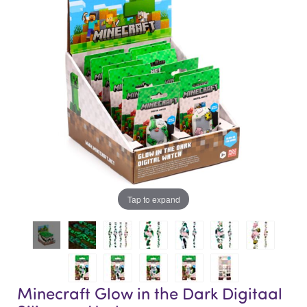
of
of
the
the
images
images
gallery
gallery
Tap to expand
Minecraft Glow in the Dark Digitaal