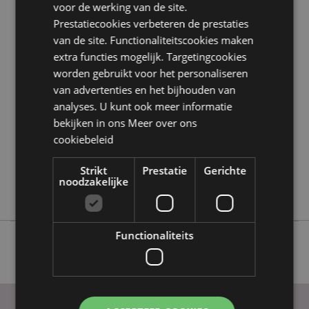
voor de werking van de site.
Prestatiecookies verbeteren de prestaties
Product eigenschappen
van de site. Functionaliteitscookies maken
extra functies mogelijk. Targetingcookies
Meer
Hoogte 6cm Breedte 4cm Diepte 4cm
informatie
worden gebruikt voor het personaliseren
5055071511929
van advertenties en het bijhouden van
144
analyses. U kunt ook meer informatie
0.018000
bekijken in ons
Meer over ons
Nee
cookiebeleid
Nee
Strikt
Prestatie
Gerichte
Nee
noodzakelijke
Adoramals
Functionaliteits