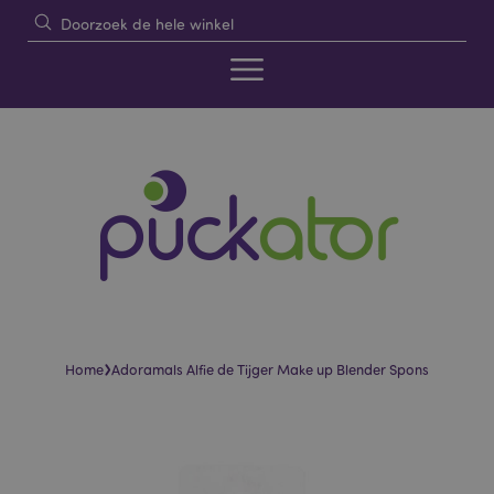
›
Home
Adoramals Alfie de Tijger Make up Blender Spons
Skip
Skip
to
to
the
the
end
beginning