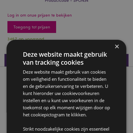
Productcode - SPON34
Log in om onze prijzen te bekijken
Toegang tot prijzen
3467 op voorraad
×
Deze website maakt gebruik
Productspecificaties
van tracking cookies
Deze website maakt gebruik van cookies
Product beschrijving
om veiligheid en functionaliteit te bieden
en de gebruikerservaring te verbeteren. U
kunt hieronder uw cookievoorkeuren
Adoramals Alfie de Tijger Make up Blender Spons
instellen en u kunt uw voorkeuren in de
Materiaal:
Polyurethaan
toekomst op elk moment wijzigen door op
het cookiepictogram te klikken.
Product Bron:
Zoekt u meer informatie over kopen bij Puckator?
Strikt noodzakelijke cookies zijn essentieel
Lees dan onze
klanten informatie gids.