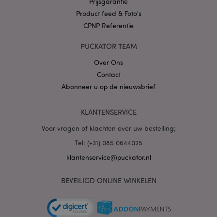
Prijsgarantie
Product feed & Foto's
CPNP Referentie
X-Magento-Vary
1 dag
Adobe Inc.
PUCKATOR TEAM
www.puckator.nl
Over Ons
Privacybeleid van
Contact
Google
Abonneer u op de nieuwsbrief
KLANTENSERVICE
mage-cache-storage
1
Adobe Inc.
Voor vragen of klachten over uw bestelling;
www.puckator.nl
Tel: (+31) 085 0644025
klantenservice@puckator.nl
PHPSESSID
1 dag
PHP.net
.www.puckator.nl
BEVEILIGD ONLINE WINKELEN