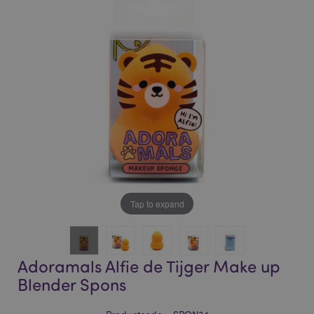
of
of
the
the
images
images
gallery
gallery
Tap to expand
Adoramals Alfie de Tijger Make up
Blender Spons