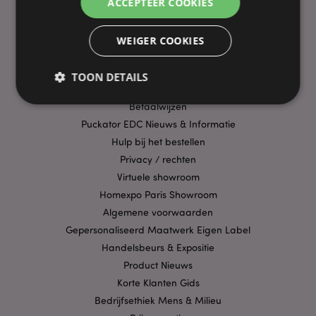
ACCEPTEER COOKIES
PRAKTISCHE LINKS
WEIGER COOKIES
Bezorging/Verzending
Veelgestelde vragen
TOON DETAILS
Aanbiedingen
Betaalwijzen
Puckator EDC Nieuws & Informatie
Strikt noodzakelijke
Prestatie
Gerichte
Hulp bij het bestellen
Functionaliteits
Privacy / rechten
Virtuele showroom
Strikt noodzakelijke cookies maken
kernfunctionaliteit van de website mogelijk, zoals
Homexpo Paris Showroom
gebruikersaanmelding en accountbeheer. Zonder
Algemene voorwaarden
strikt noodzakelijke cookies kan de website niet
goed gebruikt worden.
Gepersonaliseerd Maatwerk Eigen Label
Provider
/
Handelsbeurs & Expositie
Naam
Verv
Domein
Product Nieuws
CookieScriptConsent
1 
CookieScript
Korte Klanten Gids
.puckator.nl
Bedrijfsethiek Mens & Milieu