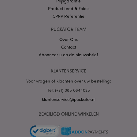
Prijsgarantie
Product feed & Foto's
CPNP Referentie
X-Magento-Vary
1 dag
Adobe Inc.
PUCKATOR TEAM
www.puckator.nl
Over Ons
Privacybeleid van
Contact
Google
Abonneer u op de nieuwsbrief
KLANTENSERVICE
mage-cache-storage
1
Adobe Inc.
Voor vragen of klachten over uw bestelling;
www.puckator.nl
Tel: (+31) 085 0644025
klantenservice@puckator.nl
PHPSESSID
1 dag
PHP.net
.www.puckator.nl
BEVEILIGD ONLINE WINKELEN