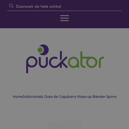
›
Home
Adoramals Duke de Capybara Make up Blender Spons
Skip
Skip
to
to
the
the
end
beginning