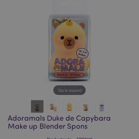
of
of
the
the
images
images
gallery
gallery
Tap to expand
Adoramals Duke de Capybara
Make up Blender Spons