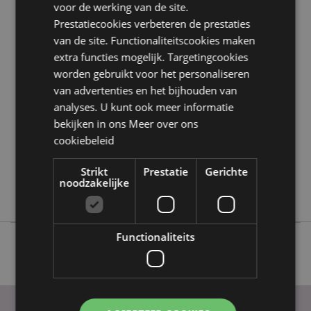
voor de werking van de site.
Prestatiecookies verbeteren de prestaties
Product eigenschappen
van de site. Functionaliteitscookies maken
extra functies mogelijk. Targetingcookies
Meer
Hoogte 6cm Breedte 4cm Diepte 4cm
informatie
worden gebruikt voor het personaliseren
5055071511974
van advertenties en het bijhouden van
144
analyses. U kunt ook meer informatie
0.019000
bekijken in ons
Meer over ons
Nee
cookiebeleid
Nee
Strikt
Prestatie
Gerichte
Nee
noodzakelijke
Adoramals
Functionaliteits