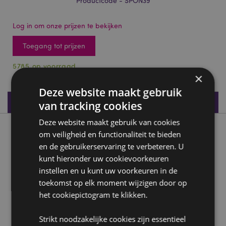
Productcode - SPON39
Log in om onze prijzen te bekijken
Toegang tot prijzen
5785 op voorraad
×
Deze website maakt gebruik
Productspecificaties
van tracking cookies
Deze website maakt gebruik van cookies
Product beschrijving
om veiligheid en functionaliteit te bieden
en de gebruikerservaring te verbeteren. U
kunt hieronder uw cookievoorkeuren
Adoramals Duke de Capybara Make up Blender Spons
instellen en u kunt uw voorkeuren in de
Materiaal:
Polyurethaan
toekomst op elk moment wijzigen door op
het cookiepictogram te klikken.
Product Bron:
Zoekt u meer informatie over kopen bij Puckator?
Strikt noodzakelijke cookies zijn essentieel
Lees dan onze
klanten informatie gids.