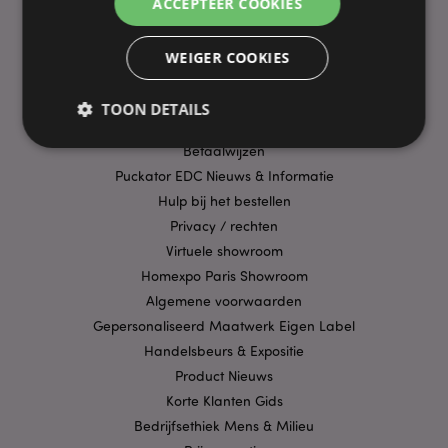
ACCEPTEER COOKIES
PRAKTISCHE LINKS
WEIGER COOKIES
Bezorging/Verzending
Veelgestelde vragen
TOON DETAILS
Aanbiedingen
Betaalwijzen
Puckator EDC Nieuws & Informatie
Strikt noodzakelijke
Prestatie
Gerichte
Hulp bij het bestellen
Functionaliteits
Privacy / rechten
Virtuele showroom
Strikt noodzakelijke cookies maken
kernfunctionaliteit van de website mogelijk, zoals
Homexpo Paris Showroom
gebruikersaanmelding en accountbeheer. Zonder
Algemene voorwaarden
strikt noodzakelijke cookies kan de website niet
goed gebruikt worden.
Gepersonaliseerd Maatwerk Eigen Label
Provider
/
Handelsbeurs & Expositie
Naam
Verv
Domein
Product Nieuws
CookieScriptConsent
1 
CookieScript
Korte Klanten Gids
.puckator.nl
Bedrijfsethiek Mens & Milieu