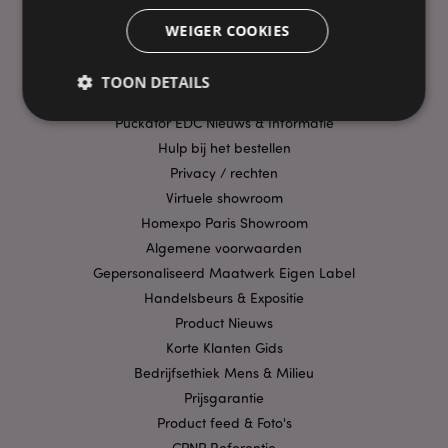
Bezorging/Verzending
WEIGER COOKIES
Veelgestelde vragen
Aanbiedingen
TOON DETAILS
Betaalwijzen
Puckator EDC Nieuws & Informatie
Hulp bij het bestellen
Strikt noodzakelijke
Prestatie
Gerichte
Privacy / rechten
Functionaliteits
Virtuele showroom
Homexpo Paris Showroom
Strikt noodzakelijke cookies maken
kernfunctionaliteit van de website mogelijk, zoals
Algemene voorwaarden
gebruikersaanmelding en accountbeheer. Zonder
Gepersonaliseerd Maatwerk Eigen Label
strikt noodzakelijke cookies kan de website niet
goed gebruikt worden.
Handelsbeurs & Expositie
Provider
/
Product Nieuws
Naam
Verv
Domein
Korte Klanten Gids
CookieScriptConsent
1 
CookieScript
Bedrijfsethiek Mens & Milieu
.puckator.nl
Prijsgarantie
Product feed & Foto's
CPNP Referentie