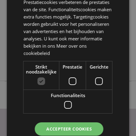
Prestatiecookies verbeteren de prestaties
Product eigenschappen
van de site. Functionaliteitscookies maken
extra functies mogelijk. Targetingcookies
Meer
Hoogte 3 - 4.5cm
informatie
worden gebruikt voor het personaliseren
5055071656736
van advertenties en het bijhouden van
288
analyses. U kunt ook meer informatie
0.026000
bekijken in ons
Meer over ons
Nee
cookiebeleid
Nee
Strikt
Prestatie
Gerichte
Nee
noodzakelijke
Functionaliteits
ACCEPTEER COOKIES
PRAKTISCHE LINKS