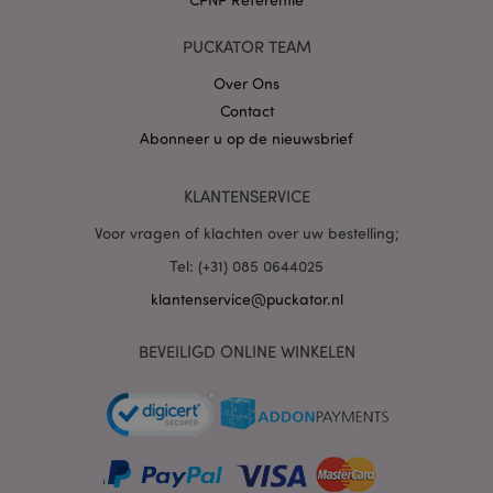
PUCKATOR TEAM
X-Magento-Vary
1 dag
Adobe Inc.
www.puckator.nl
Over Ons
Contact
Abonneer u op de nieuwsbrief
Privacybeleid van
Google
KLANTENSERVICE
Voor vragen of klachten over uw bestelling;
mage-cache-storage
1
Adobe Inc.
Tel: (+31) 085 0644025
www.puckator.nl
klantenservice@puckator.nl
BEVEILIGD ONLINE WINKELEN
PHPSESSID
1 dag
PHP.net
.www.puckator.nl