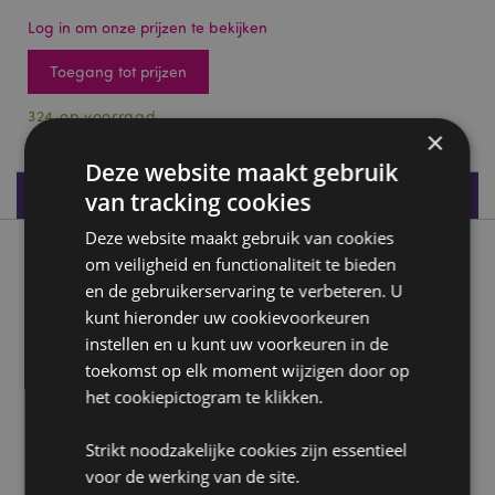
Log in om onze prijzen te bekijken
Toegang tot prijzen
324 op voorraad
×
Deze website maakt gebruik
Productspecificaties
van tracking cookies
Deze website maakt gebruik van cookies
Product beschrijving
om veiligheid en functionaliteit te bieden
en de gebruikerservaring te verbeteren. U
kunt hieronder uw cookievoorkeuren
Egyptische Sleutelhouders
instellen en u kunt uw voorkeuren in de
Materiaal:
Kunsthars en metaal
toekomst op elk moment wijzigen door op
het cookiepictogram te klikken.
Product Bron:
Zoekt u meer informatie over kopen bij Puckator?
Strikt noodzakelijke cookies zijn essentieel
Lees dan onze
klanten informatie gids.
voor de werking van de site.