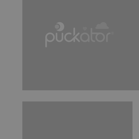
X-Magento-Vary
mage-cache-storag
PHPSESSID
mage-cache-sessid
_GRECAPTCHA