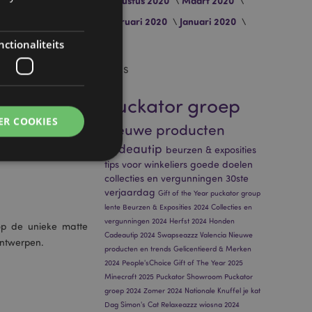
Augustus 2020
Maart 2020
Februari 2020
Januari 2020
ctionaliteits
tags
puckator groep
ER COOKIES
nieuwe producten
cadeautip
beurzen & exposities
tips voor winkeliers
goede doelen
collecties en vergunningen
30ste
verjaardag
Gift of the Year
puckator group
lente
Beurzen & Exposities 2024
Collecties en
g en accountbeheer.
vergunningen 2024
Herfst 2024
Honden
op de unieke matte
Cadeautip 2024
Swapseazzz
Valencia
Nieuwe
 ontwerpen.
producten en trends
Gelicentieerd & Merken
2024
People'sChoice
Gift of The Year 2025
Minecraft 2025
Puckator Showroom
Puckator
 door de Cookie-
ookievoorkeuren
groep 2024
Zomer 2024
Nationale Knuffel je kat
n. De cookie-banner
Dag
Simon's Cat
Relaxeazzz
wiosna 2024
oodzakelijk om