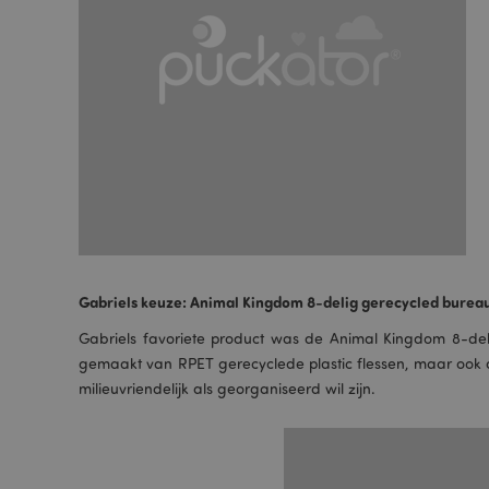
form_key
mage-messages
recently_compared
mage-cache-storage
invalidation
Gabriels keuze: Animal Kingdom 8-delig gerecycled burea
Gabriels favoriete product was de Animal Kingdom 8-del
section_data_ids
gemaakt van RPET gerecyclede plastic flessen, maar ook doo
milieuvriendelijk als georganiseerd wil zijn.
recently_viewed_pr
product_data_stora