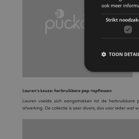
ook meer informa
Strikt noodzak
TOON DETAI
Lauren’s keuze: herbruikbare pop-topflessen
Strikt noodzakelijke
Lauren voelde zich aangetrokken tot de herbruikbare p
Zonder strikt noodza
afwerking. De collectie is zeer divers, dus voor ieder wat w
Naam
CookieScriptConse