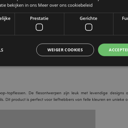
tie bekijken in ons
Meer over ons cookiebeleid
elijke
Prestatie
Gerichte
Fun
LS
WEIGER COOKIES
ACCEPTE
Strikt noodzakelijke
Prestatie
Gerichte
Functionaliteits
 cookies maken kernfunctionaliteit van de website mogelijk, zoals gebruikersaanmeldin
op-topflessen. De flesontwerpen zijn leuk met levendige designs 
kelijke cookies kan de website niet goed gebruikt worden.
ils. Dit product is perfect voor liefhebbers van felle kleuren en unieke
Provider
/
Vervaldatum
Omschrijving
Domein
nt
1 maand
Deze cookie wordt gebruikt
CookieScript
Script.com-service om de c
.puckator.nl
van bezoekers te onthoude
van Cookie-Script.com is n