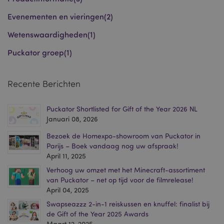
Evenementen en vieringen
(2)
Wetenswaardigheden
(1)
Puckator groep
(1)
mage-cache-sessid
1
Adobe Inc.
www.puckator.nl
Recente Berichten
Puckator Shortlisted for Gift of the Year 2026 NL
Januari 08, 2026
_GRECAPTCHA
6 m
Google LLC
Bezoek de Homexpo-showroom van Puckator in
www.google.com
Parijs – Boek vandaag nog uw afspraak!
April 11, 2025
Verhoog uw omzet met het Minecraft-assortiment
van Puckator – net op tijd voor de filmrelease!
form_key
1 dag
Adobe Inc.
.www.puckator.nl
April 04, 2025
Swapseazzz 2-in-1 reiskussen en knuffel: finalist bij
de Gift of the Year 2025 Awards
Maart 12, 2025