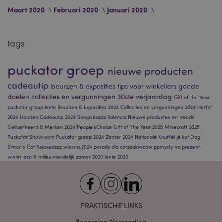
www.puckator.nl
Maart 2020
Februari 2020
Januari 2020
product_data_storage
1
Adobe Inc.
www.puckator.nl
tags
puckator groep
nieuwe producten
recently_viewed_product_previous
1
Adobe Inc.
www.puckator.nl
cadeautip
beurzen & exposities
tips voor winkeliers
goede
doelen
collecties en vergunningen
30ste verjaardag
Gift of the Year
puckator group
lente
recently_compared_product_previous
Beurzen & Exposities 2024
Collecties en vergunningen 2024
Herfst
1
Adobe Inc.
www.puckator.nl
2024
Honden
Cadeautip 2024
Swapseazzz
Valencia
Nieuwe producten en trends
Gelicentieerd & Merken 2024
People'sChoice
Gift of The Year 2025
Minecraft 2025
Puckator Showroom
Puckator groep 2024
Zomer 2024
Nationale Knuffel je kat Dag
TawkConnectionTime
10 m
tawk.to Inc.
Simon's Cat
Relaxeazzz
wiosna 2024
porady dla sprzedawców
pomysły na prezent
.puckator.nl
winter
eco & milieuvriendelijk
zomer 2020
lente 2020
twk_idm_key
10 m
Tawk.to
.puckator.nl
PRAKTISCHE LINKS
Provider
/
Naam
Bezorging/Verzending
Vervaldatum
Omschrijvi