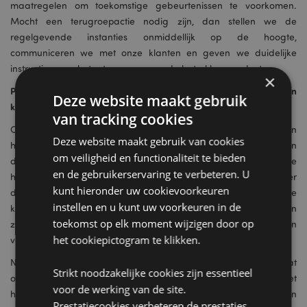
maatregelen om toekomstige gebeurtenissen te voorkomen.
Mocht een terugroepactie nodig zijn, dan stellen we de
regelgevende instanties onmiddellijk op de hoogte,
communiceren we met onze klanten en geven we duidelijke
instructies voor het retourneren van de betrokken producten.​.
×
Puckator's toewijding aan productveiligheid en
Deze website maakt gebruik
klanttevredenheid
van tracking cookies
Ons Product Management Plan ondersteunt onze toewijding aan
Deze website maakt gebruik van cookies
het leveren van producten van hoge kwaliteit die voldoen aan
om veiligheid en functionaliteit te bieden
de behoeften van de klant en aan wettelijke normen. We
en de gebruikerservaring te verbeteren. U
hanteren een gestructureerde benadering van productbeheer
kunt hieronder uw cookievoorkeuren
die marktonderzoek, risicobeoordelingen, voortdurende
instellen en u kunt uw voorkeuren in de
kwaliteitsborging en nalevingscontroles omvat. Deze processen
toekomst op elk moment wijzigen door op
zorgen ervoor dat elk product dat we op de markt brengen
het cookiepictogram te klikken.
veilig, conform en van de hoogste kwaliteit is
Nu we de implementatie van de GPSR naderen, willen we dat
Strikt noodzakelijke cookies zijn essentieel
onze klanten weten dat Puckator zich blijft inzetten voor het
voor de werking van de site.
handhaven van de hoogste normen op het gebied van
Prestatiecookies verbeteren de prestaties