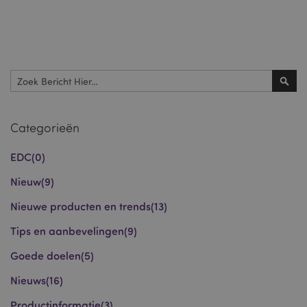
X-Magento-Vary
1 dag
Adobe Inc.
www.puckator.nl
Zoek
Privacybeleid van
Google
Zoek
Categorieën
mage-cache-storage
1
Adobe Inc.
EDC
(0)
www.puckator.nl
Nieuw
(9)
Nieuwe producten en trends
(13)
PHPSESSID
1 dag
PHP.net
.www.puckator.nl
Tips en aanbevelingen
(9)
Goede doelen
(5)
Nieuws
(16)
Productinformatie
(3)