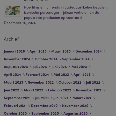
mage-messages
1 dag
Adobe Inc.
Hoe films en tv trends in cadeauartikelen bepalen:
www.puckator.nl
iconische personages, tijdloze verhalen en de
populairste producten op voorraad
December 20, 2024
Archief
recently_compared_product
1
Adobe Inc.
www.puckator.nl
Januari 2026
April 2025
Maart 2025
December 2024
November 2024
mage-cache-storage-section-
October 2024
September 2024
1
Adobe Inc.
invalidation
www.puckator.nl
Augustus 2024
Juli 2024
Juni 2024
Mei 2024
April 2024
Februari 2024
Mei 2023
April 2023
Maart 2023
November 2022
October 2022
Juli 2022
section_data_ids
1
Adobe Inc.
www.puckator.nl
Juni 2022
Maart 2022
Februari 2022
November 2021
September 2021
Juli 2021
Juni 2021
Maart 2021
Februari 2021
December 2020
November 2020
October 2020
September 2020
Augustus 2020
recently_viewed_product
1
Adobe Inc.