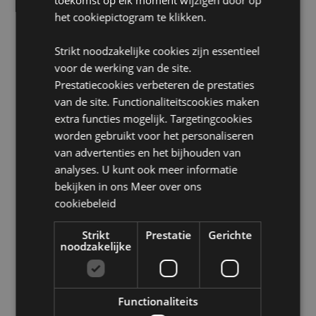
Niet geschikt voor:
0 - 3 jaar
het cookiepictogram te klikken.
Ringmaten:
Verstelbaar
Seizoen/Feestdag/Gelegenheid:
Kerstmis
Strikt noodzakelijke cookies zijn essentieel
voor de werking van de site.
Product Bron:
Prestatiecookies verbeteren de prestaties
Zoekt u meer informatie over kopen bij Puckator?
van de site. Functionaliteitscookies maken
Lees dan onze
klanten informatie gids.
extra functies mogelijk. Targetingcookies
worden gebruikt voor het personaliseren
van advertenties en het bijhouden van
Product eigenschappen
analyses. U kunt ook meer informatie
Meer
Hoogte 1-1.5cm Breedte 1.5cm Diepte 2cm
bekijken in ons
Meer over ons
informatie
5055071513299
cookiebeleid
1800
Strikt
Prestatie
Gerichte
0.006000
noodzakelijke
Nee
Nee
Nee
Functionaliteits
Jingle Bunch