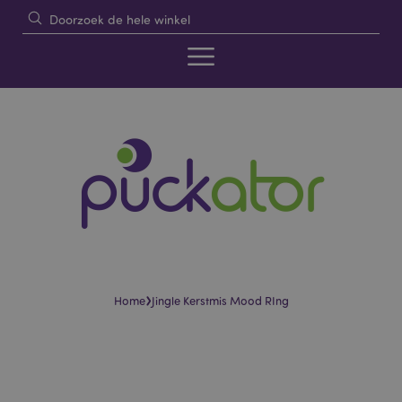
›
Home
Jingle Kerstmis Mood RIng
Skip
Skip
to
to
the
the
end
beginning