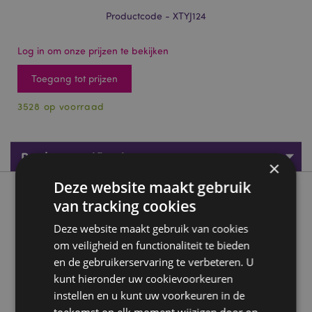
Productcode - XTYJ124
Log in om onze prijzen te bekijken
Toegang tot prijzen
3528 op voorraad
Productspecificaties
×
Deze website maakt gebruik
Product beschrijving
van tracking cookies
Deze website maakt gebruik van cookies
Jingle Kerstmis Mood RIng
om veiligheid en functionaliteit te bieden
Materiaal:
Zink en imitatie rhodium
en de gebruikerservaring te verbeteren. U
CE/UKCA-markering:
Ja
kunt hieronder uw cookievoorkeuren
instellen en u kunt uw voorkeuren in de
EN71:
Ja
toekomst op elk moment wijzigen door op