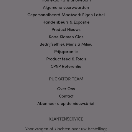
Domein
Algemene voorwaarden
CookieScriptConsent
1 
CookieScript
.puckator.nl
Gepersonaliseerd Maatwerk Eigen Label
Handelsbeurs & Expositie
Product Nieuws
Korte Klanten Gids
Bedrijfsethiek Mens & Milieu
X-Magento-Vary
1 dag
Adobe Inc.
Prijsgarantie
www.puckator.nl
Product feed & Foto's
CPNP Referentie
Privacybeleid van
Google
PUCKATOR TEAM
Over Ons
Contact
mage-cache-storage
1
Adobe Inc.
Abonneer u op de nieuwsbrief
www.puckator.nl
KLANTENSERVICE
Voor vragen of klachten over uw bestelling;
PHPSESSID
1 dag
PHP.net