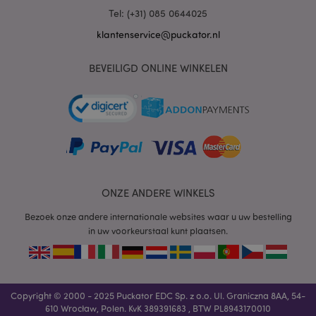
.www.puckator.nl
Tel: (+31) 085 0644025
klantenservice@puckator.nl
BEVEILIGD ONLINE WINKELEN
mage-cache-sessid
1
Adobe Inc.
www.puckator.nl
ONZE ANDERE WINKELS
Bezoek onze andere internationale websites waar u uw bestelling
in uw voorkeurstaal kunt plaatsen.
_GRECAPTCHA
6 m
Google LLC
www.google.com
Copyright © 2000 - 2025 Puckator EDC Sp. z o.o. Ul. Graniczna 8AA, 54-
610 Wrocław, Polen. KvK 389391683 , BTW PL8943170010