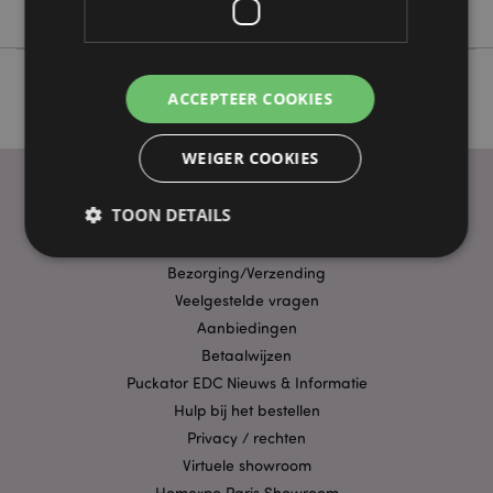
ACCEPTEER COOKIES
WEIGER COOKIES
TOON DETAILS
PRAKTISCHE LINKS
Bezorging/Verzending
Veelgestelde vragen
Strikt noodzakelijke
Prestatie
Gerichte
Aanbiedingen
Functionaliteits
Betaalwijzen
Strikt noodzakelijke cookies maken
Puckator EDC Nieuws & Informatie
kernfunctionaliteit van de website mogelijk, zoals
gebruikersaanmelding en accountbeheer. Zonder
Hulp bij het bestellen
strikt noodzakelijke cookies kan de website niet
Privacy / rechten
goed gebruikt worden.
Virtuele showroom
Provider
/
Naam
Verv
Homexpo Paris Showroom