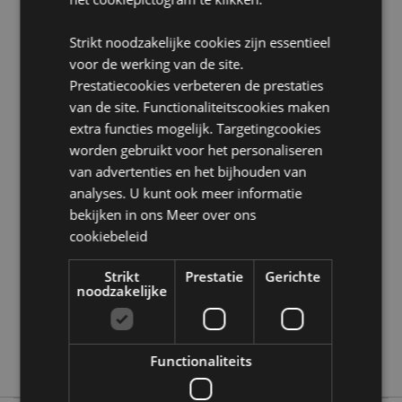
Volume:
TBC
Seizoen/Feestdag/Gelegenheid:
Strikt noodzakelijke cookies zijn essentieel
Kerstmis
voor de werking van de site.
Product Bron:
Prestatiecookies verbeteren de prestaties
van de site. Functionaliteitscookies maken
Zoekt u meer informatie over kopen bij Puckator?
Lees dan onze
klanten informatie gids.
extra functies mogelijk. Targetingcookies
worden gebruikt voor het personaliseren
van advertenties en het bijhouden van
Product eigenschappen
analyses. U kunt ook meer informatie
Meer
Hoogte 9cm Breedte 13cm Diepte 9.5cm
bekijken in ons
Meer over ons
informatie
cookiebeleid
5055071514272
36
Strikt
Prestatie
Gerichte
0.473000
noodzakelijke
Nee
Nee
Nee
Functionaliteits