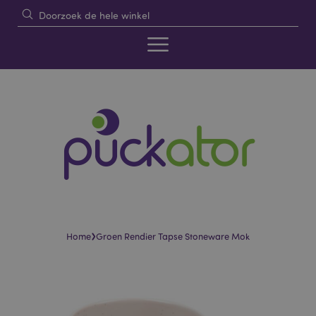
›
Home
Groen Rendier Tapse Stoneware Mok
Skip
Skip
to
to
the
the
end
beginning