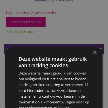
Productcode - XMUG479
Log in om onze prijzen te bekijken
Toegang tot prijzen
413 op voorraad
Productspecificaties
×
Deze website maakt gebruik
Product beschrijving
van tracking cookies
Deze website maakt gebruik van cookies
Groen Rendier Tapse Stoneware Mok
om veiligheid en functionaliteit te bieden
Material:
Stoneware Ceramic
en de gebruikerservaring te verbeteren. U
Food Safe:
kunt hieronder uw cookievoorkeuren
Yes
instellen en u kunt uw voorkeuren in de
Microwave Safe:
Yes
toekomst op elk moment wijzigen door op
Dishwasher Safe:
Yes
het cookiepictogram te klikken.