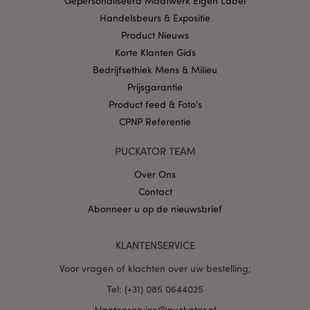
Gepersonaliseerd Maatwerk Eigen Label
CookieScriptConsent
1 
CookieScript
.puckator.nl
Handelsbeurs & Expositie
Product Nieuws
Korte Klanten Gids
Bedrijfsethiek Mens & Milieu
Prijsgarantie
X-Magento-Vary
1 dag
Adobe Inc.
Product feed & Foto's
www.puckator.nl
CPNP Referentie
Privacybeleid van
PUCKATOR TEAM
Google
Over Ons
Contact
Abonneer u op de nieuwsbrief
mage-cache-storage
1
Adobe Inc.
www.puckator.nl
KLANTENSERVICE
Voor vragen of klachten over uw bestelling;
PHPSESSID
1 dag
PHP.net
Tel: (+31) 085 0644025
.www.puckator.nl
klantenservice@puckator.nl