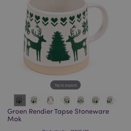
of
of
the
the
images
images
gallery
gallery
Tap to expand
Groen Rendier Tapse Stoneware
Mok