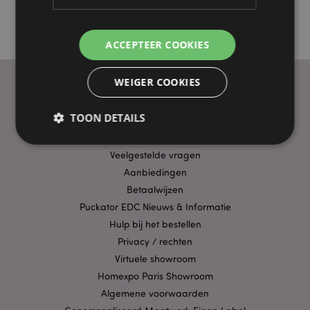
ACCEPTEER COOKIES
WEIGER COOKIES
PRAKTISCHE LINKS
TOON DETAILS
Bezorging/Verzending
Veelgestelde vragen
Aanbiedingen
Strikt noodzakelijke
Prestatie
Gerichte
Betaalwijzen
Functionaliteits
Puckator EDC Nieuws & Informatie
Strikt noodzakelijke cookies maken
Hulp bij het bestellen
kernfunctionaliteit van de website mogelijk, zoals
gebruikersaanmelding en accountbeheer. Zonder
Privacy / rechten
strikt noodzakelijke cookies kan de website niet
Virtuele showroom
goed gebruikt worden.
Homexpo Paris Showroom
Provider
/
Naam
Verv
Algemene voorwaarden
Domein