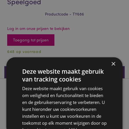
Speelgoed
Productcode - TY686
Log in om onze prijzen te bekijken
Toegang tot prijzen
648 op voorraad
×
Deze website maakt gebruik
Productspecificaties
van tracking cookies
Deze website maakt gebruik van cookies
Product beschrijving
om veiligheid en functionaliteit te bieden
en de gebruikerservaring te verbeteren. U
Speed Thunder Jet Terugtrek Speelgoed
kunt hieronder uw cookievoorkeuren
Materiaal:
Plastic en Metaal
instellen en u kunt uw voorkeuren in de
CE keurmerk:
Ja
toekomst op elk moment wijzigen door op