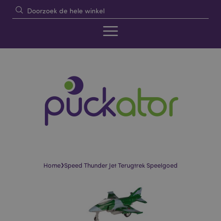
›
Home
Speed Thunder Jet Terugtrek Speelgoed
Skip
Skip
to
to
the
the
end
beginning