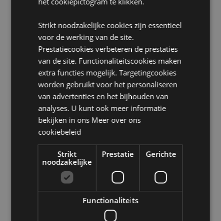
het cookiepictogram te klikken.
Niet geschikt voor:
0 - 3 jaar
EN71:
Ja
Strikt noodzakelijke cookies zijn essentieel
voor de werking van de site.
Product Bron:
Prestatiecookies verbeteren de prestaties
Zoekt u meer informatie over kopen bij Puckator?
van de site. Functionaliteitscookies maken
Lees dan onze
klanten informatie gids.
extra functies mogelijk. Targetingcookies
worden gebruikt voor het personaliseren
Product eigenschappen
van advertenties en het bijhouden van
analyses. U kunt ook meer informatie
Meer
Hoogte 2.5-3cm Breedte 6.5-8.5cm Diepte 9-
informatie
bekijken in ons
Meer over ons
10cm
cookiebeleid
5055071738296
288
Strikt
Prestatie
Gerichte
0.058000
noodzakelijke
Nee
Nee
Nee
Functionaliteits