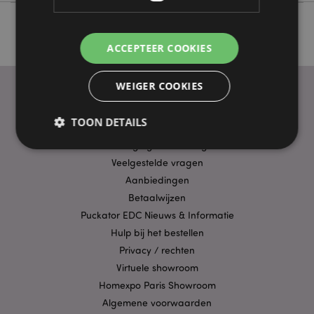
ACCEPTEER COOKIES
WEIGER COOKIES
TOON DETAILS
PRAKTISCHE LINKS
Bezorging/Verzending
Veelgestelde vragen
Strikt noodzakelijke
Prestatie
Gerichte
Aanbiedingen
Betaalwijzen
Functionaliteits
Puckator EDC Nieuws & Informatie
Strikt noodzakelijke cookies maken
Hulp bij het bestellen
kernfunctionaliteit van de website mogelijk, zoals
gebruikersaanmelding en accountbeheer. Zonder
Privacy / rechten
strikt noodzakelijke cookies kan de website niet
Virtuele showroom
goed gebruikt worden.
Homexpo Paris Showroom
Provider
/
Naam
Verv
Domein
Algemene voorwaarden