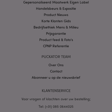
Gepersonaliseerd Maatwerk Eigen Label
CookieScriptConsent
1 
CookieScript
.puckator.nl
Handelsbeurs & Expositie
Product Nieuws
Korte Klanten Gids
Bedrijfsethiek Mens & Milieu
Prijsgarantie
X-Magento-Vary
1 dag
Adobe Inc.
Product feed & Foto's
www.puckator.nl
CPNP Referentie
Privacybeleid van
PUCKATOR TEAM
Google
Over Ons
Contact
Abonneer u op de nieuwsbrief
mage-cache-storage
1
Adobe Inc.
www.puckator.nl
KLANTENSERVICE
Voor vragen of klachten over uw bestelling;
PHPSESSID
1 dag
PHP.net
Tel: (+31) 085 0644025
.www.puckator.nl