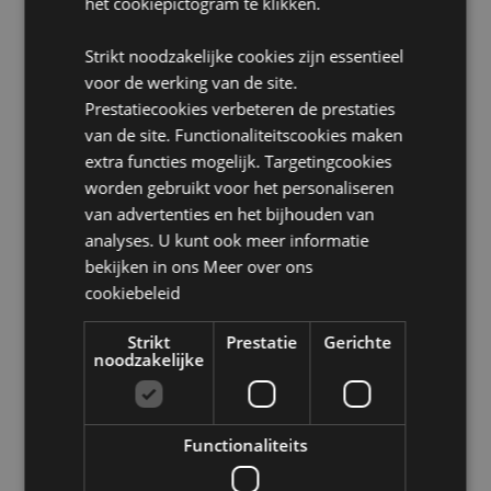
het cookiepictogram te klikken.
Niet geschikt voor:
0 - 3 jaar
Strikt noodzakelijke cookies zijn essentieel
EN71:
Ja
voor de werking van de site.
Product Bron:
Prestatiecookies verbeteren de prestaties
van de site. Functionaliteitscookies maken
Zoekt u meer informatie over kopen bij Puckator?
extra functies mogelijk. Targetingcookies
Lees dan onze
klanten informatie gids.
worden gebruikt voor het personaliseren
van advertenties en het bijhouden van
Product eigenschappen
analyses. U kunt ook meer informatie
Meer
bekijken in ons
Meer over ons
Hoogte 7cm Breedte 6.5cm Diepte 6.5cm
informatie
cookiebeleid
5055071511318
72
Strikt
Prestatie
Gerichte
0.136000
noodzakelijke
Nee
Nee
Nee
Functionaliteits