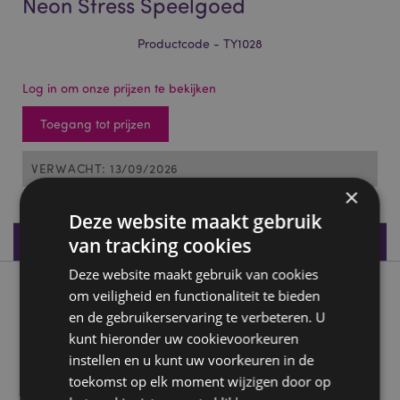
Neon Stress Speelgoed
Productcode - TY1028
Log in om onze prijzen te bekijken
Toegang tot prijzen
VERWACHT: 13/09/2026
×
Deze website maakt gebruik
Productspecificaties
van tracking cookies
Deze website maakt gebruik van cookies
Product beschrijving
om veiligheid en functionaliteit te bieden
en de gebruikerservaring te verbeteren. U
kunt hieronder uw cookievoorkeuren
Schattig Dier Maltose Knijpbaar Neon Stress Speelgoed
instellen en u kunt uw voorkeuren in de
Materiaal:
Rubber (TPR) en moutsuiker (maltose)
toekomst op elk moment wijzigen door op
CE/UKCA-markering:
Ja