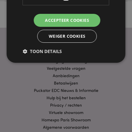
ACCEPTEER COOKIES
WEIGER COOKIES
TOON DETAILS
PRAKTISCHE LINKS
Bezorging/Verzending
Veelgestelde vragen
Strikt noodzakelijke
Prestatie
Gerichte
Aanbiedingen
Betaalwijzen
Functionaliteits
Puckator EDC Nieuws & Informatie
Strikt noodzakelijke cookies maken
Hulp bij het bestellen
kernfunctionaliteit van de website mogelijk, zoals
gebruikersaanmelding en accountbeheer. Zonder
Privacy / rechten
strikt noodzakelijke cookies kan de website niet
Virtuele showroom
goed gebruikt worden.
Homexpo Paris Showroom
Provider
/
Naam
Verv
Domein
Algemene voorwaarden