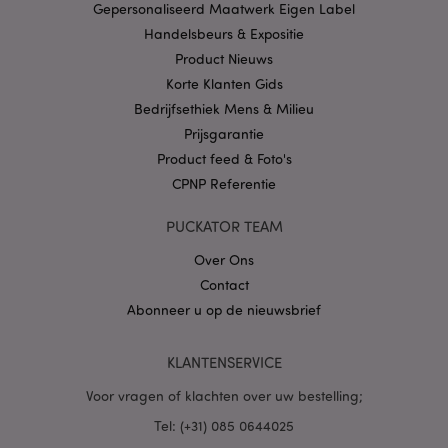
Gepersonaliseerd Maatwerk Eigen Label
CookieScriptConsent
1 
CookieScript
.puckator.nl
Handelsbeurs & Expositie
Product Nieuws
Korte Klanten Gids
Bedrijfsethiek Mens & Milieu
Prijsgarantie
X-Magento-Vary
1 dag
Adobe Inc.
Product feed & Foto's
www.puckator.nl
CPNP Referentie
Privacybeleid van
PUCKATOR TEAM
Google
Over Ons
Contact
Abonneer u op de nieuwsbrief
mage-cache-storage
1
Adobe Inc.
www.puckator.nl
KLANTENSERVICE
Voor vragen of klachten over uw bestelling;
PHPSESSID
1 dag
PHP.net
Tel: (+31) 085 0644025
.www.puckator.nl