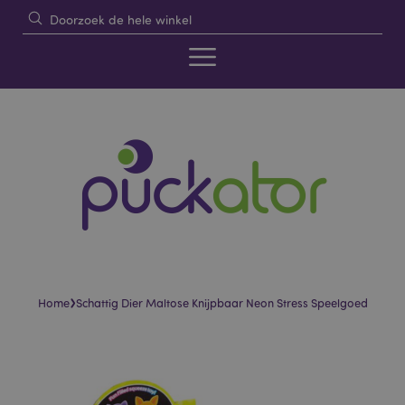
›
Home
Schattig Dier Maltose Knijpbaar Neon Stress Speelgoed
Skip
Skip
to
to
the
the
end
beginning