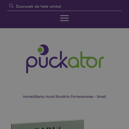
›
Home
Barks Hond Rondrits Portemonnee - Small
Skip
Skip
to
to
the
the
end
beginning