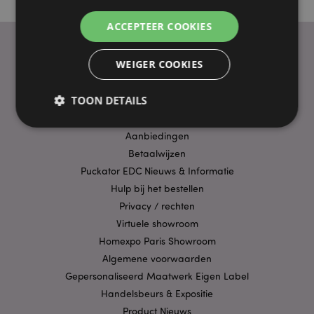
ACCEPTEER COOKIES
WEIGER COOKIES
PRAKTISCHE LINKS
TOON DETAILS
Bezorging/Verzending
Veelgestelde vragen
Aanbiedingen
Betaalwijzen
Strikt noodzakelijke
Prestatie
Gerichte
Puckator EDC Nieuws & Informatie
Functionaliteits
Hulp bij het bestellen
Strikt noodzakelijke cookies maken
Privacy / rechten
kernfunctionaliteit van de website mogelijk, zoals
Virtuele showroom
gebruikersaanmelding en accountbeheer. Zonder
strikt noodzakelijke cookies kan de website niet
Homexpo Paris Showroom
goed gebruikt worden.
Algemene voorwaarden
Provider
/
Naam
Verv
Gepersonaliseerd Maatwerk Eigen Label
Domein
Handelsbeurs & Expositie
CookieScriptConsent
1 
CookieScript
.puckator.nl
Product Nieuws