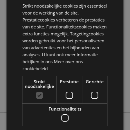
Product Bron:
Strikt noodzakelijke cookies zijn essentieel
Zoekt u meer informatie over kopen bij Puckator?
voor de werking van de site.
Lees dan onze
klanten informatie gids.
Prestatiecookies verbeteren de prestaties
van de site. Functionaliteitscookies maken
extra functies mogelijk. Targetingcookies
Product eigenschappen
worden gebruikt voor het personaliseren
Meer
Hoogte 8.5cm Breedte 11cm Diepte 2.5cm
van advertenties en het bijhouden van
informatie
5055071785719
analyses. U kunt ook meer informatie
144
bekijken in ons
Meer over ons
0.093000
cookiebeleid
Ja
Strikt
Prestatie
Gerichte
Nee
noodzakelijke
Nee
Barks
Functionaliteits