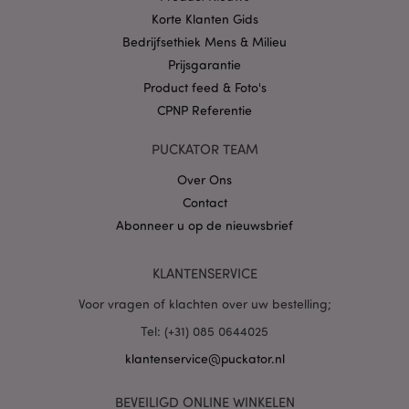
Korte Klanten Gids
Bedrijfsethiek Mens & Milieu
Prijsgarantie
Product feed & Foto's
X-Magento-Vary
1 dag
CPNP Referentie
Adobe Inc.
www.puckator.nl
PUCKATOR TEAM
Privacybeleid van
Over Ons
Google
Contact
Abonneer u op de nieuwsbrief
mage-cache-storage
1
Adobe Inc.
KLANTENSERVICE
www.puckator.nl
Voor vragen of klachten over uw bestelling;
Tel: (+31) 085 0644025
PHPSESSID
1 dag
PHP.net
klantenservice@puckator.nl
.www.puckator.nl
BEVEILIGD ONLINE WINKELEN