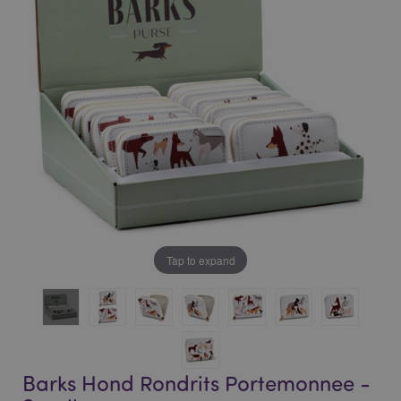
of
of
the
the
images
images
gallery
gallery
Tap to expand
Barks Hond Rondrits Portemonnee -