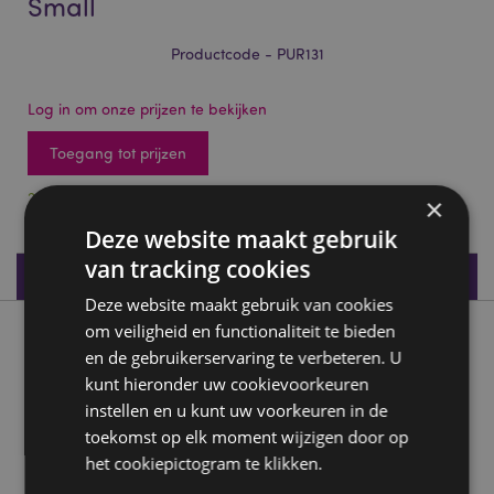
Small
Productcode - PUR131
Log in om onze prijzen te bekijken
Toegang tot prijzen
24 op voorraad
×
Deze website maakt gebruik
van tracking cookies
Productspecificaties
Deze website maakt gebruik van cookies
om veiligheid en functionaliteit te bieden
Product beschrijving
en de gebruikerservaring te verbeteren. U
kunt hieronder uw cookievoorkeuren
Barks Hond Rondrits Portemonnee - Small
instellen en u kunt uw voorkeuren in de
Materiaal:
PVC, Polyester Oxford Stof, Papier, Karton
toekomst op elk moment wijzigen door op
en Metaal Rits
het cookiepictogram te klikken.