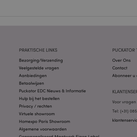
Naam
CookieScriptConse
X-Magento-Vary
PRAKTISCHE LINKS
PUCKATOR 
Bezorging/Verzending
Over Ons
Veelgestelde vragen
Contact
Aanbiedingen
Abonneer u 
Betaalwijzen
mage-cache-storag
Puckator EDC Nieuws & Informatie
KLANTENSE
Hulp bij het bestellen
PHPSESSID
Voor vragen 
Privacy / rechten
Tel: (+31) 0
Virtuele showroom
klantenservi
Homexpo Paris Showroom
Algemene voorwaarden
Gepersonaliseerd Maatwerk Eigen Label