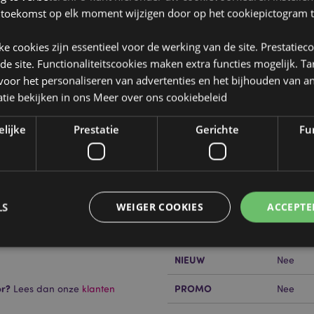
 toekomst op elk moment wijzigen door op het cookiepictogram t
jke cookies zijn essentieel voor de werking van de site. Prestatiec
 de site. Functionaliteitscookies maken extra functies mogelijk. T
oor het personaliseren van advertenties en het bijhouden van an
Product eigenschappen
tie bekijken in ons
Meer over ons cookiebeleid
Meer
Afmetingen
Hoogte 
informatie
nnen
elijke
Prestatie
Gerichte
Fun
Barcode
5055071
Hoeveelheid karton
24
Gewicht (kg)
0.41700
LS
WEIGER COOKIES
ACCEPTE
ik binnenshuis maar kan ook
 en op een beschutte plek
SALE
Ja
NIEUW
Nee
Strikt noodzakelijke
Prestatie
Gerichte
Functionaliteits
or?
PROMO
Lees dan onze
klanten
Nee
 cookies maken kernfunctionaliteit van de website mogelijk, zoals gebruikersaanmeldin
kelijke cookies kan de website niet goed gebruikt worden.