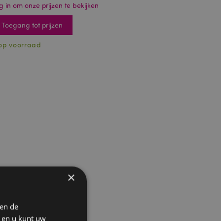
g in om onze prijzen te bekijken
Toegang tot prijzen
op voorraad
×
 en de
n en u kunt uw