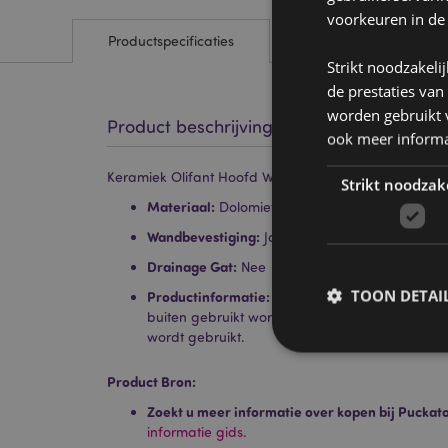
voorkeuren in de
Productspecificaties
Strikt noodzakeli
de prestaties van
worden gebruikt v
Product beschrijving
ook meer informa
Keramiek Olifant Hoofd Wanddecoratie Bloempot Bi
Strikt noodzak
Materiaal:
Dolomiet Keramiek
Wandbevestiging:
Ja
Drainage Gat:
Nee
TOON DETAI
Productinformatie:
Alleen geschikt voor gebru
buiten gebruikt worden wanneer deze overdekt
wordt gebruikt.
Product Bron:
Zoekt u meer informatie over kopen bij Puckat
Strikt noodzakelijke
informatie gids.
Zonder strikt noodza