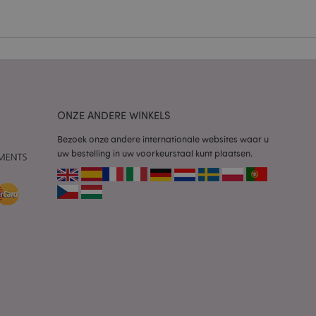
 door de Cookie-
ookievoorkeuren
n. De cookie-banner
oodzakelijk om
wordt gebruikt door
ONZE ANDERE WINKELS
te markeren dat de
oor een gebruiker is
Bezoek onze andere internationale websites waar u
Het maakt het
ersies van dezelfde
uw bestelling in uw voorkeurstaal kunt plaatsen.
aan, bijvoorbeeld
 om het cachen van
rgemakkelijken om
en.
plicaties op basis
identificator voor
ordt gebruikt om
ssies te
al gesproken een
mmer, hoe het
 zijn voor de site,
s het behouden van
en gebruiker tussen