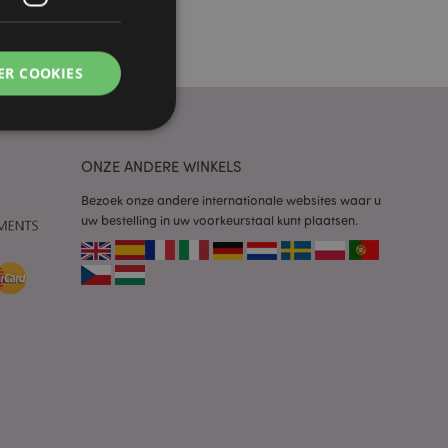
ER COOKIES
ONZE ANDERE WINKELS
Bezoek onze andere internationale websites waar u
g en accountbeheer.
uw bestelling in uw voorkeurstaal kunt plaatsen.
 door de Cookie-
ookievoorkeuren
n. De cookie-banner
oodzakelijk om
wordt gebruikt door
te markeren dat de
oor een gebruiker is
Het maakt het
ersies van dezelfde