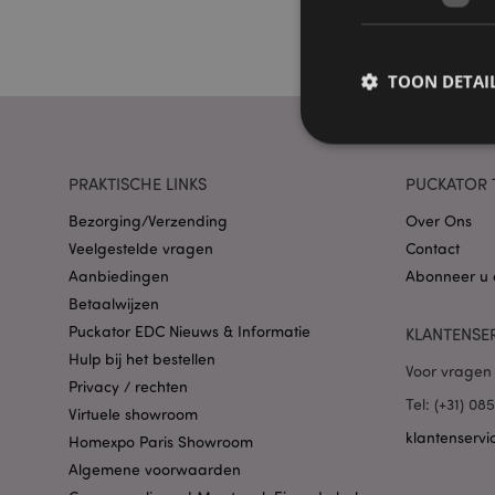
TOON DETAI
PRAKTISCHE LINKS
PUCKATOR 
Bezorging/Verzending
Over Ons
Strikt noodzakelijke
Veelgestelde vragen
Zonder strikt noodza
Contact
Aanbiedingen
Abonneer u 
Naam
Betaalwijzen
Puckator EDC Nieuws & Informatie
CookieScriptConse
KLANTENSE
Hulp bij het bestellen
Voor vragen 
Privacy / rechten
Tel: (+31) 0
Virtuele showroom
X-Magento-Vary
klantenservi
Homexpo Paris Showroom
Algemene voorwaarden