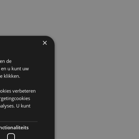
×
 en de
n en u kunt uw
e klikken.
ookies verbeteren
argetingcookies
alyses. U kunt
ctionaliteits