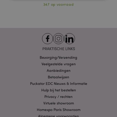
347 op voorraad
Strikt noodzakelijke
Prestatie
Gerichte
Functionaliteits
Strikt noodzakelijke cookies maken
kernfunctionaliteit van de website mogelijk, zoals
gebruikersaanmelding en accountbeheer. Zonder
strikt noodzakelijke cookies kan de website niet
goed gebruikt worden.
PRAKTISCHE LINKS
Provider
/
Naam
Verv
Domein
Bezorging/Verzending
CookieScriptConsent
1 
CookieScript
Veelgestelde vragen
.puckator.nl
Aanbiedingen
Betaalwijzen
Puckator EDC Nieuws & Informatie
Hulp bij het bestellen
Privacy / rechten
X-Magento-Vary
1 dag
Adobe Inc.
Virtuele showroom
www.puckator.nl
Homexpo Paris Showroom
Algemene voorwaarden