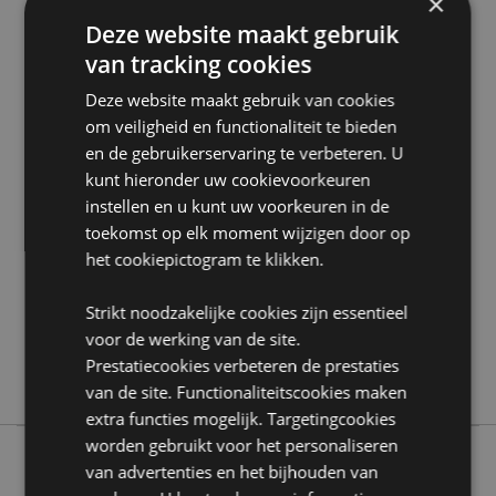
×
Zoekt u meer informatie over kopen bij Puckator?
Deze website maakt gebruik
Lees dan onze
klanten informatie gids.
van tracking cookies
Deze website maakt gebruik van cookies
Product eigenschappen
om veiligheid en functionaliteit te bieden
Meer
10ml Fles Hoogte 6cm Breedte 2.5cm Diepte
en de gebruikerservaring te verbeteren. U
informatie
2.5cm
kunt hieronder uw cookievoorkeuren
5055071704925
instellen en u kunt uw voorkeuren in de
144
toekomst op elk moment wijzigen door op
0.049000
het cookiepictogram te klikken.
Nee
Strikt noodzakelijke cookies zijn essentieel
Nee
voor de werking van de site.
Nee
Prestatiecookies verbeteren de prestaties
Eden
van de site. Functionaliteitscookies maken
extra functies mogelijk. Targetingcookies
worden gebruikt voor het personaliseren
van advertenties en het bijhouden van