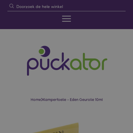
›
Home
Kamperfoelie - Eden Geurolie 10ml
Skip
Skip
to
to
the
the
end
beginning