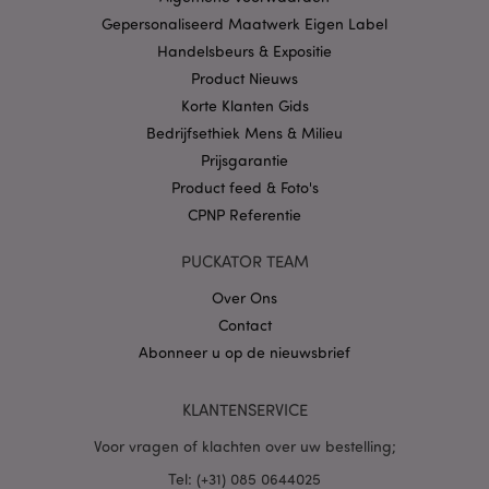
Privacybeleid van
Google
Gepersonaliseerd Maatwerk Eigen Label
Handelsbeurs & Expositie
Product Nieuws
Korte Klanten Gids
mage-cache-storage
1
Adobe Inc.
www.puckator.nl
Bedrijfsethiek Mens & Milieu
Prijsgarantie
Product feed & Foto's
CPNP Referentie
PHPSESSID
1 dag
PHP.net
.www.puckator.nl
PUCKATOR TEAM
Over Ons
Contact
Abonneer u op de nieuwsbrief
KLANTENSERVICE
Voor vragen of klachten over uw bestelling;
Tel: (+31) 085 0644025