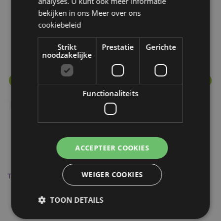
Meer van deze lijn
analyses. U kunt ook meer informatie
bekijken in ons
Meer over ons
cookiebeleid
Strikt
Prestatie
Gerichte
noodzakelijke
Functionaliteits
ACCEPTEER COOKIES
WEIGER COOKIES
Traanvormige Keramiek Olie- en Wax Geurbrander Wit
Ab
TOON DETAILS
OB115B