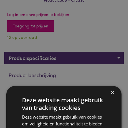
Productcode - OILG38
Log in om onze prijzen te bekijken
Toegang tot prijzen
12 op voorraad
Productspecificaties
Product beschrijving
Ontspannend 10ml - 37664 Stamford Geurolie
×
Merk:
Stamford
Deze website maakt gebruik
van tracking cookies
Materiaal:
Geuroliën (synthetische geuren), glas (fles)
en polypropyleen (dop)
Deze website maakt gebruik van cookies
Voor gebruik met:
Geurbranders, lampenringen,
om veiligheid en functionaliteit te bieden
diffusers en potpourri.