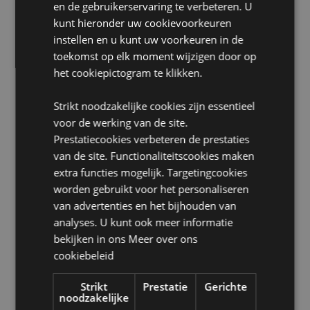
en de gebruikerservaring te verbeteren. U
Verpakking:
10ml Flesje
kunt hieronder uw cookievoorkeuren
Veganistisch:
instellen en u kunt uw voorkeuren in de
Ja
toekomst op elk moment wijzigen door op
Dierproefvrij:
Ja
het cookiepictogram te klikken.
Kinderarbeid-vrij:
Ja
Strikt noodzakelijke cookies zijn essentieel
Product Bron:
voor de werking van de site.
Zoekt u meer informatie over kopen bij Puckator?
Prestatiecookies verbeteren de prestaties
Lees dan onze
klanten informatie gids.
van de site. Functionaliteitscookies maken
extra functies mogelijk. Targetingcookies
worden gebruikt voor het personaliseren
van advertenties en het bijhouden van
analyses. U kunt ook meer informatie
bekijken in ons
Meer over ons
cookiebeleid
Product eigenschappen
Strikt
Prestatie
Gerichte
Meer
Hoogte 6cm Breedte 2.5cm Diepte 2.5cm 10ml
noodzakelijke
informatie
5028691386642