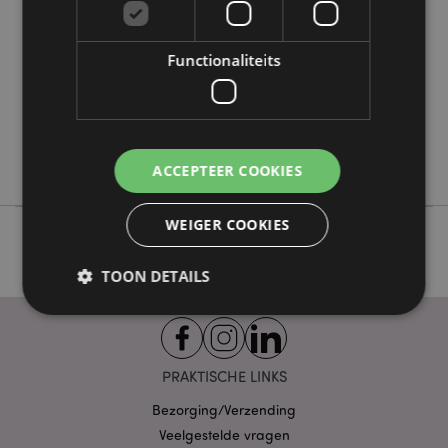
288
0.043000
Functionaliteits
Ja
Nee
Nee
Stamford
ACCEPTEER COOKIES
WEIGER COOKIES
TOON DETAILS
Strikt noodzakelijke
Prestatie
Gerichte
PRAKTISCHE LINKS
Functionaliteits
Bezorging/Verzending
Strikt noodzakelijke cookies maken
Veelgestelde vragen
kernfunctionaliteit van de website mogelijk, zoals