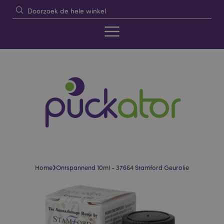
›
Home
Ontspannend 10ml - 37664 Stamford Geurolie
Skip
Skip
to
to
the
the
end
beginning