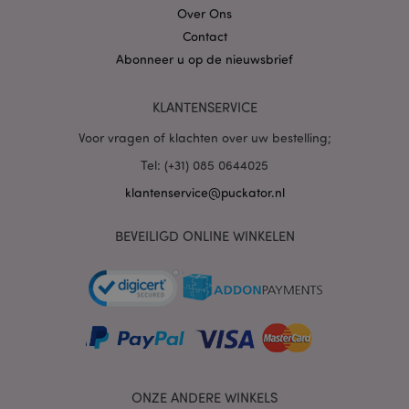
Over Ons
Contact
Abonneer u op de nieuwsbrief
PHPSESSID
1 dag
PHP.net
.www.puckator.nl
KLANTENSERVICE
Voor vragen of klachten over uw bestelling;
Tel: (+31) 085 0644025
klantenservice@puckator.nl
BEVEILIGD ONLINE WINKELEN
mage-cache-sessid
1
Adobe Inc.
www.puckator.nl
ONZE ANDERE WINKELS