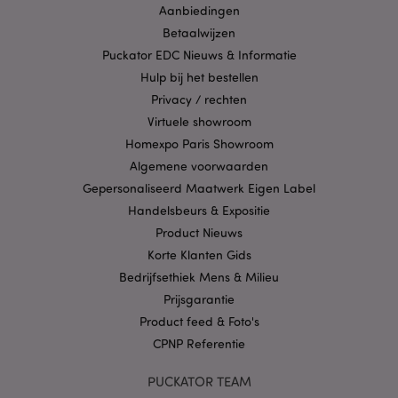
gebruikersaanmelding en accountbeheer. Zonder
Aanbiedingen
strikt noodzakelijke cookies kan de website niet
Betaalwijzen
goed gebruikt worden.
Puckator EDC Nieuws & Informatie
Provider
/
Naam
Verv
Domein
Hulp bij het bestellen
Privacy / rechten
CookieScriptConsent
1 
CookieScript
.puckator.nl
Virtuele showroom
Homexpo Paris Showroom
Algemene voorwaarden
Gepersonaliseerd Maatwerk Eigen Label
Handelsbeurs & Expositie
X-Magento-Vary
1 dag
Adobe Inc.
Product Nieuws
www.puckator.nl
Korte Klanten Gids
Bedrijfsethiek Mens & Milieu
Privacybeleid van
Prijsgarantie
Google
Product feed & Foto's
CPNP Referentie
mage-cache-storage
1
Adobe Inc.
PUCKATOR TEAM
www.puckator.nl