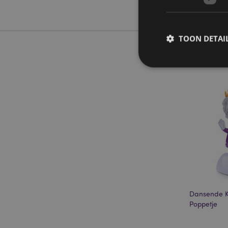
TOON DETAI
Strikt noodzakelijke
Zonder strikt noodza
Naam
CookieScriptConse
Dansende K
X-Magento-Vary
Poppetje