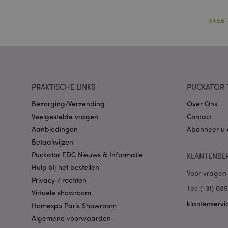
3466
mage-cache-storag
PHPSESSID
PRAKTISCHE LINKS
PUCKATOR 
Bezorging/Verzending
Over Ons
Veelgestelde vragen
Contact
Aanbiedingen
Abonneer u 
mage-cache-sessid
Betaalwijzen
Puckator EDC Nieuws & Informatie
KLANTENSE
Hulp bij het bestellen
Voor vragen 
_GRECAPTCHA
Privacy / rechten
Tel: (+31) 0
Virtuele showroom
klantenservi
Homexpo Paris Showroom
form_key
Algemene voorwaarden