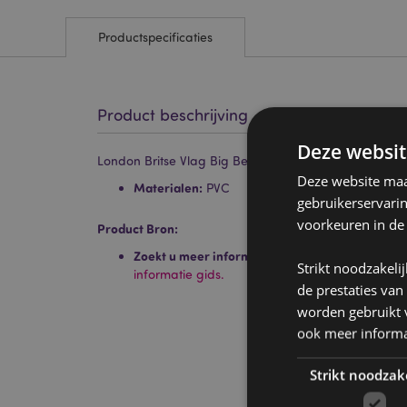
Productspecificaties
Product beschrijving
Deze websit
London Britse Vlag Big Ben PVC Kofferlabel
Deze website maak
Materialen:
PVC
gebruikerservari
voorkeuren in de
Product Bron:
Zoekt u meer informatie over kopen bij Puckat
Strikt noodzakeli
informatie gids.
de prestaties van
worden gebruikt v
ook meer informa
Strikt noodzak