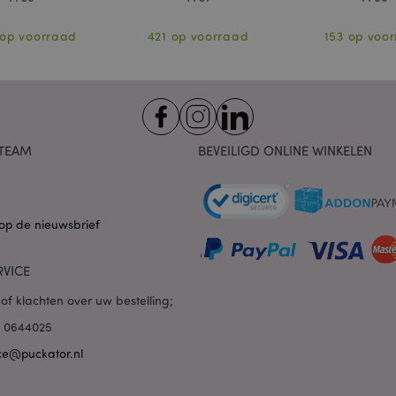
pagina in de cache op te sl
Varnish.
 op voorraad
421 op voorraad
153 op voo
e
1 dag
Deze cookie wordt gebruikt
Adobe Inc.
inhoud in de browser te ve
www.puckator.nl
pagina's sneller te laten lad
1 dag 16 uur
Cookie gegenereerd door ap
PHP.net
van de PHP-taal. Dit is een 
.www.puckator.nl
algemene doeleinden die w
variabelen van gebruikersse
onderhouden. Het is norma
TEAM
BEVEILIGD ONLINE WINKELEN
willekeurig gegenereerd nu
wordt gebruikt, kan specifiek
maar een goed voorbeeld i
een ingelogde status voor e
pagina's.
op de nieuwsbrief
1 dag
De waarde van deze cookie a
Adobe Inc.
opschonen van de lokale ca
www.puckator.nl
Wanneer de cookie wordt v
backend-applicatie, ruimt 
RVICE
opslag op en stelt de cooki
of klachten over uw bestelling;
6 maanden
Google reCAPTCHA plaatst 
Google LLC
cookie (_GRECAPTCHA) wan
www.google.com
85 0644025
uitgevoerd met het oog op d
ce@puckator.nl
1 dag 16 uur
Deze cookie wordt gebruikt
Adobe Inc.
inhoud in de browser te ve
.www.puckator.nl
pagina's sneller te laten lad