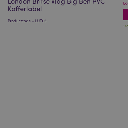
London Britse Vlag Big Ben PVC
Lo
Kofferlabel
Productcode - LUT05
14