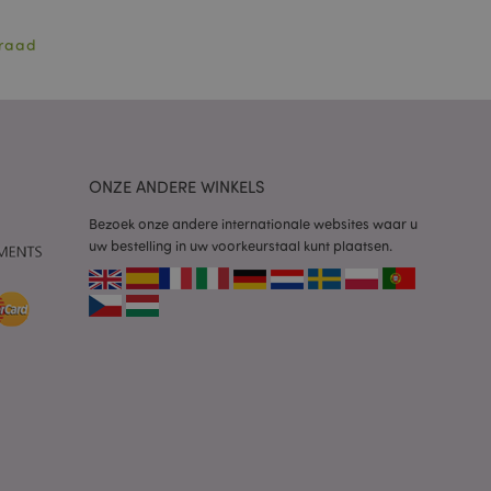
aan, bijvoorbeeld
rraad
 om het cachen van
rgemakkelijken om
en.
plicaties op basis
identificator voor
ordt gebruikt om
ssies te
al gesproken een
ONZE ANDERE WINKELS
mmer, hoe het
 zijn voor de site,
Bezoek onze andere internationale websites waar u
s het behouden van
en gebruiker tussen
uw bestelling in uw voorkeurstaal kunt plaatsen.
ctiveert het
che-opslag.
erwijderd door de
de Admin de lokale
ewaarde in op true.
een noodzakelijke
neer deze wordt
e risicoanalyse.
 om het cachen van
rgemakkelijken om
en.