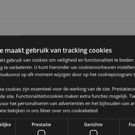
Product eigenschappen
Meer
e maakt gebruik van tracking cookies
Afmetingen
Hoogte 
informatie
t gebruik van cookies om veiligheid en functionaliteit te bieden
Barcode
5055071
ng te verbeteren. U kunt hieronder uw cookievoorkeuren instelle
 toekomst op elk moment wijzigen door op het cookiepictogram t
Hoeveelheid karton
288
or?
Lees dan onze
klanten
Gewicht (kg)
0.04600
jke cookies zijn essentieel voor de werking van de site. Prestatiec
 de site. Functionaliteitscookies maken extra functies mogelijk. T
SALE
Nee
oor het personaliseren van advertenties en het bijhouden van an
tie bekijken in ons
Meer over ons cookiebeleid
NIEUW
Nee
elijke
Prestatie
Gerichte
Fun
PROMO
Nee