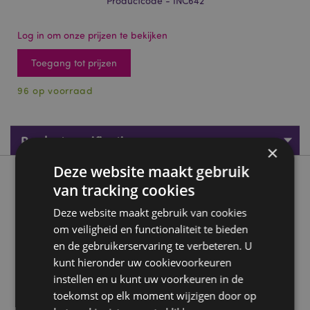
Productcode - INC642
Log in om onze prijzen te bekijken
Toegang tot prijzen
96 op voorraad
Productspecificaties
×
Deze website maakt gebruik
Product beschrijving
van tracking cookies
Deze website maakt gebruik van cookies
01405 VFM Ayurveda - Satya Nag Champa Wierook Stokjes
om veiligheid en functionaliteit te bieden
Gemiddeld aantal stokjes per pakje:
15
en de gebruikerservaring te verbeteren. U
Materialen:
Kokosnoot bast houtskool, sandelhout, jigit
kunt hieronder uw cookievoorkeuren
powderm loban poeder, halmaddi, gom styrax,
instellen en u kunt uw voorkeuren in de
honing, parfum en natuurlijke lijmen.
toekomst op elk moment wijzigen door op
Veganistisch:
Ja