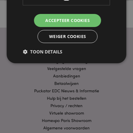
ACCEPTEER COOKIES
WEIGER COOKIES
PRAKTISCHE LINKS
TOON DETAILS
Bezorging/Verzending
Veelgestelde vragen
Strikt noodzakelijke
Prestatie
Gerichte
Aanbiedingen
Betaalwijzen
Functionaliteits
Puckator EDC Nieuws & Informatie
Strikt noodzakelijke cookies maken
Hulp bij het bestellen
kernfunctionaliteit van de website mogelijk, zoals
gebruikersaanmelding en accountbeheer. Zonder
Privacy / rechten
strikt noodzakelijke cookies kan de website niet
Virtuele showroom
goed gebruikt worden.
Homexpo Paris Showroom
Provider
/
Naam
Verv
Domein
Algemene voorwaarden