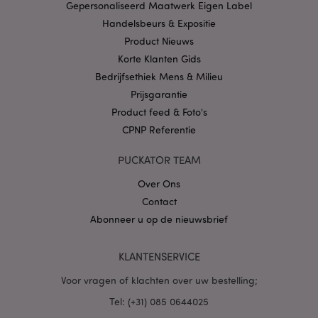
Gepersonaliseerd Maatwerk Eigen Label
CookieScriptConsent
1 
CookieScript
.puckator.nl
Handelsbeurs & Expositie
Product Nieuws
Korte Klanten Gids
Bedrijfsethiek Mens & Milieu
Prijsgarantie
X-Magento-Vary
1 dag
Adobe Inc.
Product feed & Foto's
www.puckator.nl
CPNP Referentie
Privacybeleid van
PUCKATOR TEAM
Google
Over Ons
Contact
Abonneer u op de nieuwsbrief
mage-cache-storage
1
Adobe Inc.
www.puckator.nl
KLANTENSERVICE
Voor vragen of klachten over uw bestelling;
PHPSESSID
1 dag
PHP.net
Tel: (+31) 085 0644025
.www.puckator.nl