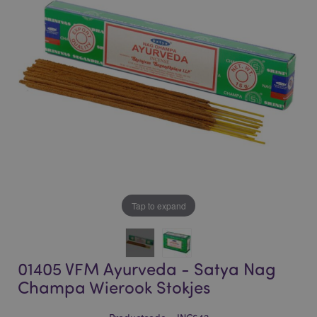
of
of
the
the
images
images
gallery
gallery
Tap to expand
01405 VFM Ayurveda - Satya Nag
Champa Wierook Stokjes