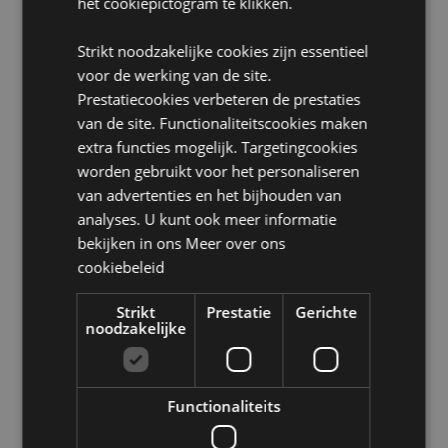
het cookiepictogram te klikken.
Dierproefvrij:
Ja
Strikt noodzakelijke cookies zijn essentieel
Product Bron:
voor de werking van de site.
Prestatiecookies verbeteren de prestaties
Zoekt u meer informatie over kopen bij Puckator?
Lees dan onze
klanten informatie gids.
van de site. Functionaliteitscookies maken
extra functies mogelijk. Targetingcookies
worden gebruikt voor het personaliseren
Product eigenschappen
van advertenties en het bijhouden van
Meer
Breedte 0.2cm Diepte 0.2cm Lengte 21cm
analyses. U kunt ook meer informatie
informatie
bekijken in ons
Meer over ons
8904234402659
cookiebeleid
360
0.036000
Strikt
Prestatie
Gerichte
Nee
noodzakelijke
Nee
Nee
Satya
Functionaliteits