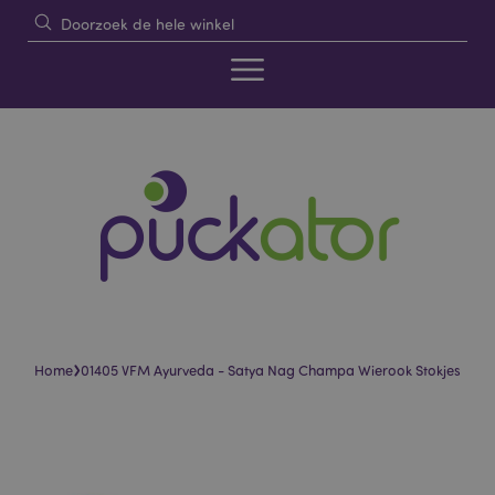
›
Home
01405 VFM Ayurveda - Satya Nag Champa Wierook Stokjes
Skip
Skip
to
to
the
the
end
beginning