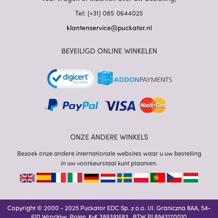
Tel: (+31) 085 0644025
klantenservice@puckator.nl
BEVEILIGD ONLINE WINKELEN
ONZE ANDERE WINKELS
Bezoek onze andere internationale websites waar u uw bestelling
in uw voorkeurstaal kunt plaatsen.
Copyright © 2000 - 2025 Puckator EDC Sp. z o.o. Ul. Graniczna 8AA, 54-
610 Wrocław, Polen. KvK 389391683 , BTW PL8943170010