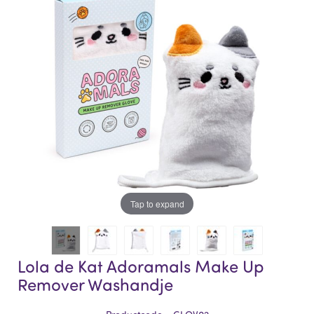
of
of
the
the
images
images
gallery
gallery
Tap to expand
Lola de Kat Adoramals Make Up
Remover Washandje