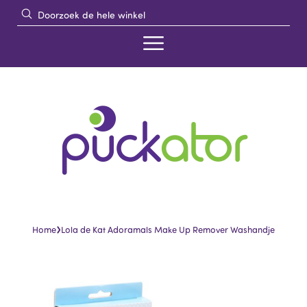
›
Home
Lola de Kat Adoramals Make Up Remover Washandje
Skip
Skip
to
to
the
the
end
beginning