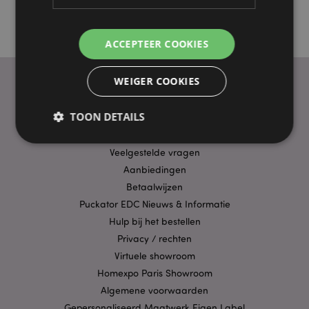
ACCEPTEER COOKIES
WEIGER COOKIES
PRAKTISCHE LINKS
TOON DETAILS
Bezorging/Verzending
Veelgestelde vragen
Aanbiedingen
Strikt noodzakelijke
Prestatie
Gerichte
Betaalwijzen
Functionaliteits
Puckator EDC Nieuws & Informatie
Strikt noodzakelijke cookies maken
Hulp bij het bestellen
kernfunctionaliteit van de website mogelijk, zoals
Privacy / rechten
gebruikersaanmelding en accountbeheer. Zonder
strikt noodzakelijke cookies kan de website niet
Virtuele showroom
goed gebruikt worden.
Homexpo Paris Showroom
Provider
/
Naam
Verv
Algemene voorwaarden
Domein
Gepersonaliseerd Maatwerk Eigen Label