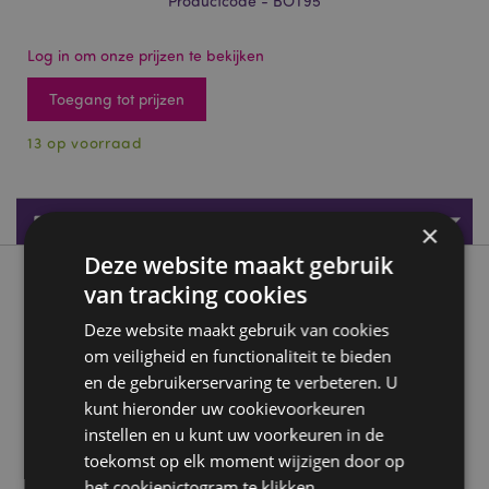
Productcode - BOT95
Log in om onze prijzen te bekijken
Toegang tot prijzen
13 op voorraad
Productspecificaties
×
Deze website maakt gebruik
Product beschrijving
van tracking cookies
Deze website maakt gebruik van cookies
Highland Koe Duurzame 550ml Waterfles Flip Straw
om veiligheid en functionaliteit te bieden
Materiaal:
Plastic
en de gebruikerservaring te verbeteren. U
kunt hieronder uw cookievoorkeuren
Voedselveilig:
Ja
instellen en u kunt uw voorkeuren in de
Vaatwasserveilig:
Nee
toekomst op elk moment wijzigen door op
Volume:
550ml
het cookiepictogram te klikken.