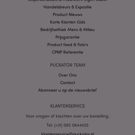
CookieScriptConsent
1 
CookieScript
.puckator.nl
Handelsbeurs & Expositie
Product Nieuws
Korte Klanten Gids
Bedrijfsethiek Mens & Milieu
Prijsgarantie
X-Magento-Vary
1 dag
Adobe Inc.
Product feed & Foto's
www.puckator.nl
CPNP Referentie
Privacybeleid van
PUCKATOR TEAM
Google
Over Ons
Contact
Abonneer u op de nieuwsbrief
mage-cache-storage
1
Adobe Inc.
www.puckator.nl
KLANTENSERVICE
Voor vragen of klachten over uw bestelling;
PHPSESSID
1 dag
Tel: (+31) 085 0644025
PHP.net
.www.puckator.nl
klantenservice@puckator.nl