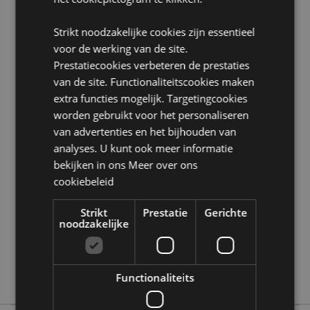
BPA Vrij:
Ja
Strikt noodzakelijke cookies zijn essentieel
Product Bron:
voor de werking van de site.
Zoekt u meer informatie over kopen bij Puckator?
Prestatiecookies verbeteren de prestaties
Lees dan onze
klanten informatie gids.
van de site. Functionaliteitscookies maken
extra functies mogelijk. Targetingcookies
worden gebruikt voor het personaliseren
Product eigenschappen
van advertenties en het bijhouden van
Meer
Hoogte 23cm Breedte 9cm Diepte 6.5cm
analyses. U kunt ook meer informatie
informatie
5055071755675
bekijken in ons
Meer over ons
36
cookiebeleid
0.141000
Strikt
Prestatie
Gerichte
Nee
noodzakelijke
Nee
Nee
Highland Coo Koe
Functionaliteits