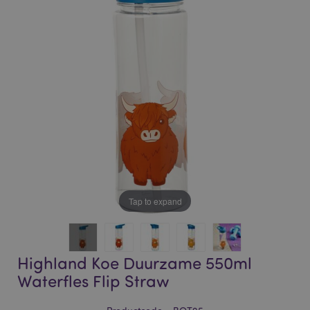
of
of
the
the
images
images
gallery
gallery
Tap to expand
Highland Koe Duurzame 550ml
Waterfles Flip Straw