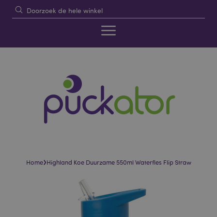
›
Home
Highland Koe Duurzame 550ml Waterfles Flip Straw
Skip
Skip
to
to
the
the
end
beginning