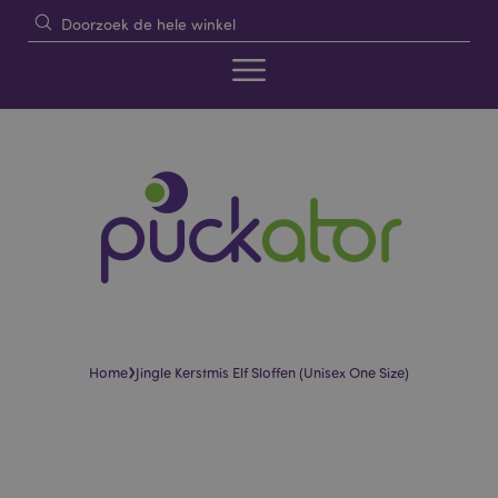
›
Home
Jingle Kerstmis Elf Sloffen (Unisex One Size)
Skip
Skip
to
to
the
the
end
beginning