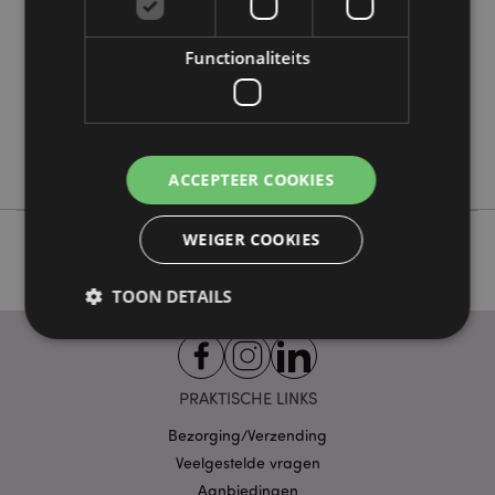
12
0.315000
Functionaliteits
Nee
Nee
Nee
Jingle Bunch
ACCEPTEER COOKIES
WEIGER COOKIES
TOON DETAILS
Strikt noodzakelijke
Prestatie
Gerichte
PRAKTISCHE LINKS
Functionaliteits
Bezorging/Verzending
Strikt noodzakelijke cookies maken
Veelgestelde vragen
kernfunctionaliteit van de website mogelijk, zoals
Aanbiedingen
gebruikersaanmelding en accountbeheer. Zonder