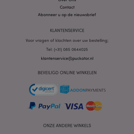
Contact
Abonneer u op de nieuwsbrief
PHPSESSID
1 dag
PHP.net
.www.puckator.nl
KLANTENSERVICE
Voor vragen of klachten over uw bestelling;
Tel: (+31) 085 0644025
klantenservice@puckator.nl
BEVEILIGD ONLINE WINKELEN
mage-cache-sessid
1
Adobe Inc.
www.puckator.nl
ONZE ANDERE WINKELS