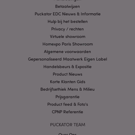
strikt noodzakelijke cookies kan de website niet
Betaalwijzen
goed gebruikt worden.
Puckator EDC Nieuws & Informatie
Provider
/
Naam
Verv
Hulp bij het bestellen
Domein
Privacy / rechten
CookieScriptConsent
1 
CookieScript
.puckator.nl
Virtuele showroom
Homexpo Paris Showroom
Algemene voorwaarden
Gepersonaliseerd Maatwerk Eigen Label
Handelsbeurs & Expositie
X-Magento-Vary
1 dag
Product Nieuws
Adobe Inc.
www.puckator.nl
Korte Klanten Gids
Bedrijfsethiek Mens & Milieu
Privacybeleid van
Prijsgarantie
Google
Product feed & Foto's
CPNP Referentie
PUCKATOR TEAM
mage-cache-storage
1
Adobe Inc.
www.puckator.nl
Over Ons