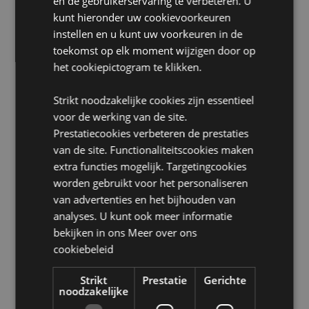
en de gebruikerservaring te verbeteren. U
Maat:
Unisex Één Maat
kunt hieronder uw cookievoorkeuren
A1:2014 Ontvlambaarheid:
Ja
instellen en u kunt uw voorkeuren in de
Wasinformatie:
Alleen handwas
toekomst op elk moment wijzigen door op
Geschikt voor bleken:
Nee
het cookiepictogram te klikken.
Geschikt voor wasdroger:
Nee
Strikt noodzakelijke cookies zijn essentieel
Geschikt voor stomerij:
Nee
voor de werking van de site.
Geschikt voor strijken:
Nee
Prestatiecookies verbeteren de prestaties
Seizoen/Feestdag/Gelegenheid:
Kerstmis
van de site. Functionaliteitscookies maken
extra functies mogelijk. Targetingcookies
Product Bron:
worden gebruikt voor het personaliseren
van advertenties en het bijhouden van
Zoekt u meer informatie over kopen bij Puckator?
Lees dan onze
klanten informatie gids.
analyses. U kunt ook meer informatie
bekijken in ons
Meer over ons
cookiebeleid
Product eigenschappen
Meer
Hoogte 12cm Breedte 12cm Diepte 29cm
Strikt
Prestatie
Gerichte
noodzakelijke
informatie
5055071515071