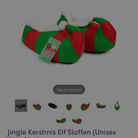
of
of
the
the
images
images
gallery
gallery
Tap to expand
Jingle Kerstmis Elf Sloffen (Unisex