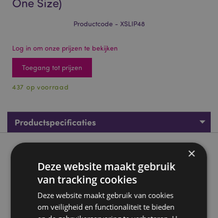
One Size)
Productcode - XSLIP48
Log in om onze prijzen te bekijken
Toegang tot prijzen
437 op voorraad
Productspecificaties
×
Product beschrijving
Deze website maakt gebruik
Jingle Kerstmis Elf Sloffen (Unisex One Size)
van tracking cookies
Materiaal:
Polyester en PE zool
Deze website maakt gebruik van cookies
CE Keurmerk:
Ja
om veiligheid en functionaliteit te bieden