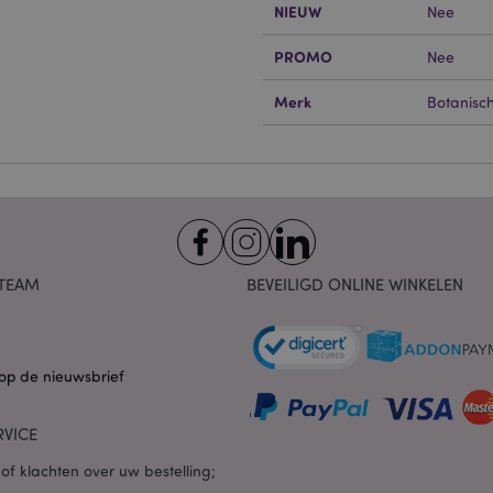
NIEUW
Nee
 cookies maken kernfunctionaliteit van de website mogelijk, zoals gebruikersaanmeldin
kelijke cookies kan de website niet goed gebruikt worden.
PROMO
Nee
Provider
/
Vervaldatum
Omschrijving
Merk
Domein
Botanisch
nt
1 maand
Deze cookie wordt gebruikt
CookieScript
Script.com-service om de c
.puckator.nl
van bezoekers te onthoude
van Cookie-Script.com is n
correct te werken.
1 dag 16 uur
De X-Magento-Vary-cookie 
Adobe Inc.
het Magento 2-systeem om 
www.puckator.nl
versie van een pagina die d
aangevraagd, is gewijzigd. 
Privacybeleid van Google
TEAM
BEVEILIGD ONLINE WINKELEN
mogelijk om verschillende v
pagina in de cache op te sl
Varnish.
e
1 dag
Deze cookie wordt gebruikt
Adobe Inc.
inhoud in de browser te ve
www.puckator.nl
op de nieuwsbrief
pagina's sneller te laten lad
1 dag 16 uur
Cookie gegenereerd door ap
PHP.net
van de PHP-taal. Dit is een 
.www.puckator.nl
RVICE
algemene doeleinden die w
variabelen van gebruikersse
of klachten over uw bestelling;
onderhouden. Het is norma
willekeurig gegenereerd nu