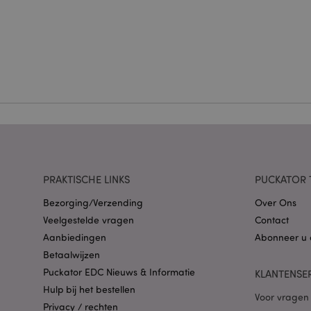
Strikt noodzakelijke
Zonder strikt noodza
Naam
CookieScriptConse
X-Magento-Vary
PRAKTISCHE LINKS
PUCKATOR 
Bezorging/Verzending
Over Ons
Veelgestelde vragen
Contact
mage-cache-storag
Aanbiedingen
Abonneer u 
Betaalwijzen
PHPSESSID
Puckator EDC Nieuws & Informatie
KLANTENSE
Hulp bij het bestellen
Voor vragen 
Privacy / rechten