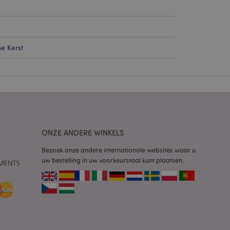
g en accountbeheer.
e Kerst
 door de Cookie-
ookievoorkeuren
n. De cookie-banner
oodzakelijk om
wordt gebruikt door
te markeren dat de
oor een gebruiker is
Het maakt het
ONZE ANDERE WINKELS
ersies van dezelfde
aan, bijvoorbeeld
Bezoek onze andere internationale websites waar u
uw bestelling in uw voorkeurstaal kunt plaatsen.
 om het cachen van
rgemakkelijken om
en.
plicaties op basis
identificator voor
ordt gebruikt om
ssies te
al gesproken een
mmer, hoe het