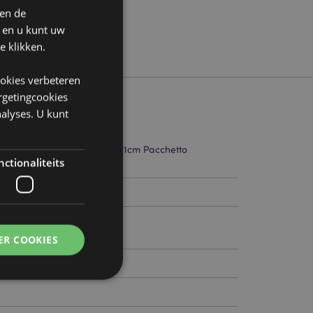
 en de
n en u kunt uw
e klikken.
ookies verbeteren
argetingcookies
alyses. U kunt
.5cm Breedte 6cm Diepte 0.1cm Pacchetto
ctionaliteits
5cm
758638
ER COOKIES