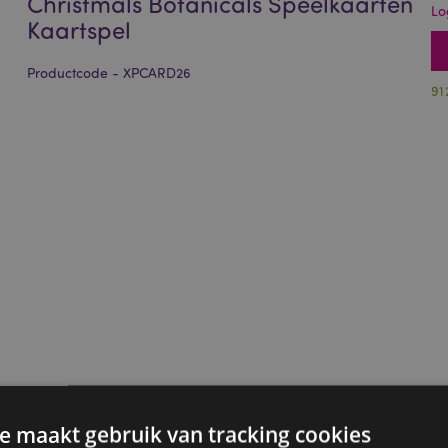
Christmals Botanicals Speelkaarten
Lo
Kaartspel
Productcode - XPCARD26
91
e maakt gebruik van tracking cookies