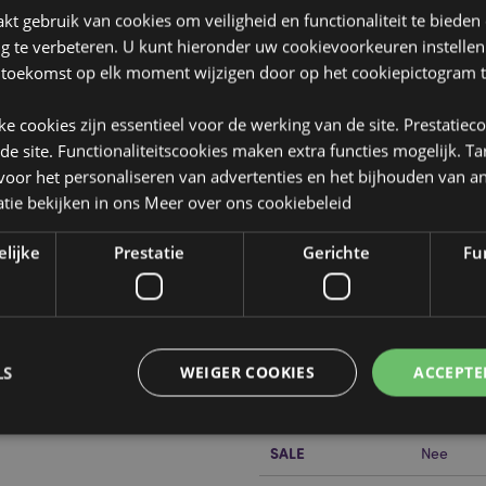
t gebruik van cookies om veiligheid en functionaliteit te bieden
ng te verbeteren. U kunt hieronder uw cookievoorkeuren instelle
 toekomst op elk moment wijzigen door op het cookiepictogram t
jke cookies zijn essentieel voor de werking van de site. Prestatiec
 de site. Functionaliteitscookies maken extra functies mogelijk. T
oor het personaliseren van advertenties en het bijhouden van an
Product eigenschappen
tie bekijken in ons
Meer over ons cookiebeleid
Meer
Afmetingen
Hoogte 8
informatie
elijke
Prestatie
Gerichte
Fun
9x6.5x2.
Barcode
5055071
rs
Hoeveelheid
120
karton
LS
WEIGER COOKIES
ACCEPTE
Gewicht (kg)
0.113000
or?
Lees dan onze
klanten
SALE
Nee
Strikt noodzakelijke
Prestatie
Gerichte
Functionaliteits