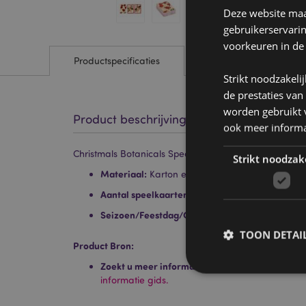
Deze website maak
gebruikerservari
voorkeuren in de
Productspecificaties
Strikt noodzakeli
de prestaties van
worden gebruikt v
Product beschrijving
ook meer informa
Christmals Botanicals Speelkaarten Kaartspel
Strikt noodzak
Materiaal:
Karton en papier
Aantal speelkaarten in kaartspel:
52 plus 2 joke
Seizoen/Feestdag/Gelegenheid:
Kerstmis
TOON DETAI
Product Bron:
Zoekt u meer informatie over kopen bij Puckat
informatie gids.