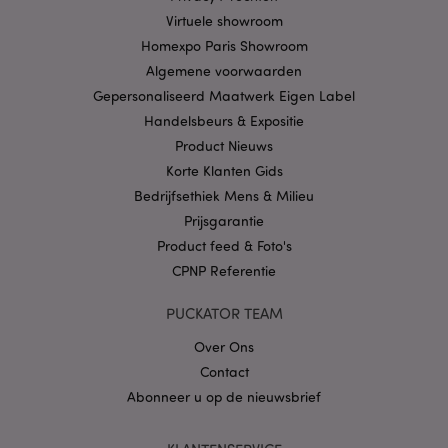
Virtuele showroom
Privacybeleid van
Homexpo Paris Showroom
Google
Algemene voorwaarden
Gepersonaliseerd Maatwerk Eigen Label
Handelsbeurs & Expositie
mage-cache-storage
1
Adobe Inc.
Product Nieuws
www.puckator.nl
Korte Klanten Gids
Bedrijfsethiek Mens & Milieu
Prijsgarantie
PHPSESSID
1 dag
PHP.net
Product feed & Foto's
.www.puckator.nl
CPNP Referentie
PUCKATOR TEAM
Over Ons
Contact
Abonneer u op de nieuwsbrief