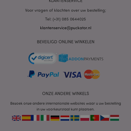
KLANTENSERVICE
Voor vragen of klachten over uw bestelling;
mage-cache-sessid
1
Adobe Inc.
www.puckator.nl
Tel: (+31) 085 0644025
klantenservice@puckator.nl
BEVEILIGD ONLINE WINKELEN
_GRECAPTCHA
6 m
Google LLC
www.google.com
form_key
1 dag
Adobe Inc.
.www.puckator.nl
ONZE ANDERE WINKELS
Bezoek onze andere internationale websites waar u uw bestelling
in uw voorkeurstaal kunt plaatsen.
mage-messages
1 dag
Adobe Inc.
www.puckator.nl