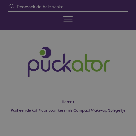
›
Home
Pusheen de kat Klaar voor Kerstmis Compact Make-up Spiegeltje
Skip
Skip
to
to
the
the