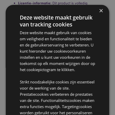
Licentie-informatie:
Dit product is volledig
gelicentieerd voor de onderstaande locaties. Als u
×
zich buiten deze gebieden bevindt, probeer dit
Deze website maakt gebruik
product dan niet te kopen. Als u dit toch doet, wordt
van tracking cookies
het product uit uw bestelling verwijderd. Neem voor
meer informatie contact op met onze klantenservice.
Deze website maakt gebruik van cookies
Gelicentieerde gebieden:
Ålandeilanden, Albanië,
om veiligheid en functionaliteit te bieden
Andorra, Oostenrijk, Azerbeidzjan, Azoren (Portugal),
Balearen (Spanje), Wit-Rusland, België, Bermuda,
en de gebruikerservaring te verbeteren. U
Bosnië en Herzegovina, Bulgarije, Canarische
kunt hieronder uw cookievoorkeuren
Eilanden (Spanje), Ceuta en Melilla, Chili, Corsica
instellen en u kunt uw voorkeuren in de
(Frankrijk), Kroatië, Cyprus, Tsjechië, Denemarken,
toekomst op elk moment wijzigen door op
Estland, Finland (vasteland), Frankrijk (vasteland),
het cookiepictogram te klikken.
Frans-Guyana, Georgië, Duitsland, Gibraltar,
Griekenland, Guadeloupe, Guernsey (Kanaaleilanden),
Heilige Stoel (Vaticaanstad), Hongarije, IJsland,
Strikt noodzakelijke cookies zijn essentieel
Ierland, Isle of Man (Verenigd Koninkrijk), Italië
voor de werking van de site.
(vasteland), Jersey (Kanaaleilanden), Kosovo, Letland,
Prestatiecookies verbeteren de prestaties
Liechtenstein, Litouwen, Luxemburg, Noord-
van de site. Functionaliteitscookies maken
Macedonië, Madeira (Portugal), Malta, Martinique,
Mayotte, Moldavië, Montenegro, Nederland,
extra functies mogelijk. Targetingcookies
Noorwegen, Polen, Portugal (vasteland), Réunion,
worden gebruikt voor het personaliseren