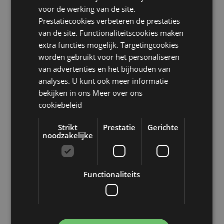
of Man (Verenigd Koninkrijk), Italië (vasteland), Jersey
voor de werking van de site.
(Kanaaleilanden), Kosovo, Letland, Liechtenstein, Litouwen,
Prestatiecookies verbeteren de prestaties
Luxemburg, Noord-Macedonië, Madeira (Portugal), Malta,
Martinique, Mayotte, Moldavië, Montenegro, Nederland,
van de site. Functionaliteitscookies maken
Noorwegen, Polen, Portugal (vasteland), Réunion, Roemenië,
extra functies mogelijk. Targetingcookies
Rusland, Saint Martin (Frans deel), Servië, Sicilië (Italië),
worden gebruikt voor het personaliseren
Slowakije, Slovenië, Spanje (vasteland), Zweden,
van advertenties en het bijhouden van
Zwitserland, Turkije, Oekraïne, Verenigd Koninkrijk
analyses. U kunt ook meer informatie
(vasteland), Verenigd Koninkrijk (Noord-Ierland, Hooglanden
en eilanden)
bekijken in ons
Meer over ons
Product Bron:
cookiebeleid
Zoekt u meer informatie over kopen bij Puckator?
Lees dan onze
klanten informatie gids.
Strikt
Prestatie
Gerichte
noodzakelijke
Functionaliteits
Product eigenschappen