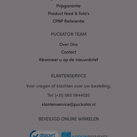
Prijsgarantie
Product feed & Foto's
CPNP Referentie
PUCKATOR TEAM
Over Ons
mage-cache-sessid
1
Adobe Inc.
Contact
www.puckator.nl
Abonneer u op de nieuwsbrief
KLANTENSERVICE
Voor vragen of klachten over uw bestelling;
_GRECAPTCHA
6 m
Google LLC
Tel: (+31) 085 0644025
www.google.com
klantenservice@puckator.nl
BEVEILIGD ONLINE WINKELEN
form_key
1 dag
Adobe Inc.
.www.puckator.nl