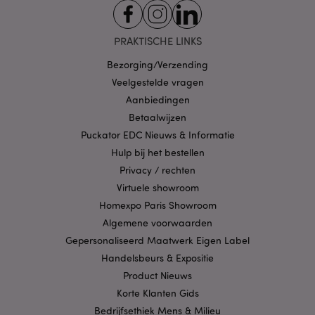
PRAKTISCHE LINKS
Bezorging/Verzending
X-Magento-Vary
1 dag
Adobe Inc.
www.puckator.nl
Veelgestelde vragen
Aanbiedingen
Privacybeleid van
Betaalwijzen
Google
Puckator EDC Nieuws & Informatie
Hulp bij het bestellen
Privacy / rechten
mage-cache-storage
1
Adobe Inc.
Virtuele showroom
www.puckator.nl
Homexpo Paris Showroom
Algemene voorwaarden
Gepersonaliseerd Maatwerk Eigen Label
PHPSESSID
1 dag
PHP.net
Handelsbeurs & Expositie
.www.puckator.nl
Product Nieuws
Korte Klanten Gids
Bedrijfsethiek Mens & Milieu