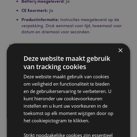
Batterij meegeleverd:
Ja
CE Keurmerk:
Ja
Productinformatie:
Instructies meegeleverd op de
verpakking. Druk eenmaal voor tijd, tweemaal voor
datum en driemaal voor seconden.
Licentie-informatie:
Dit product is volledig gelicentieerd
×
voor de onderstaande locaties. Als u zich buiten deze
Deze website maakt gebruik
gebieden bevindt, probeer dit product dan niet te kopen. Als
u dit toch doet, wordt het product uit uw bestelling
van tracking cookies
verwijderd. Neem voor meer informatie contact op met onze
Deze website maakt gebruik van cookies
klantenservice.
Gelicentieerde gebieden:
Ålandeilanden, Albanië, Andorra,
om veiligheid en functionaliteit te bieden
Oostenrijk, Azerbeidzjan, Azoren (Portugal), Balearen
en de gebruikerservaring te verbeteren. U
(Spanje), Wit-Rusland, België, Bermuda, Bosnië en
kunt hieronder uw cookievoorkeuren
Herzegovina, Bulgarije, Canarische Eilanden (Spanje), Ceuta
instellen en u kunt uw voorkeuren in de
en Melilla, Chili, Corsica (Frankrijk), Kroatië, Cyprus, Tsjechië,
toekomst op elk moment wijzigen door op
Denemarken, Estland, Finland (vasteland), Frankrijk
(vasteland), Frans-Guyana, Georgië, Duitsland, Gibraltar,
het cookiepictogram te klikken.
Griekenland, Guadeloupe, Guernsey (Kanaaleilanden),
Heilige Stoel (Vaticaanstad), Hongarije, IJsland, Ierland, Isle
Strikt noodzakelijke cookies zijn essentieel