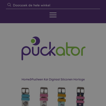
›
Home
Pusheen Kat Digitaal Siliconen Horloge
Skip
Skip
to
to
the
the
end
beginning