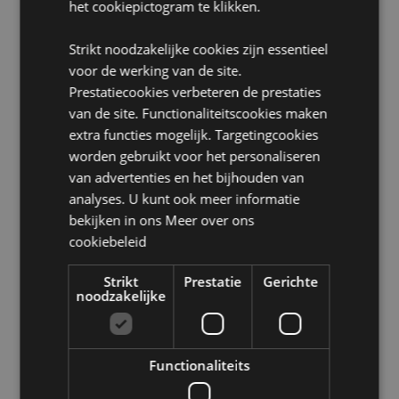
Niet Geschikt voor:
0 - 3 jaar
het cookiepictogram te klikken.
EN71:
Ja
Strikt noodzakelijke cookies zijn essentieel
voor de werking van de site.
Product Bron:
Prestatiecookies verbeteren de prestaties
Zoekt u meer informatie over kopen bij Puckator?
van de site. Functionaliteitscookies maken
Lees dan onze
klanten informatie gids.
extra functies mogelijk. Targetingcookies
worden gebruikt voor het personaliseren
Product eigenschappen
van advertenties en het bijhouden van
analyses. U kunt ook meer informatie
Meer
Hoogte 5.5cm Breedte 5.5cm Diepte 5.5cm
informatie
bekijken in ons
Meer over ons
5055071505232
cookiebeleid
144
0.099000
Strikt
Prestatie
Gerichte
noodzakelijke
Nee
Nee
Nee
Functionaliteits
Mariniverse