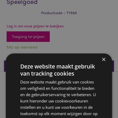
Speelgoed
Productcode - TY989
Log in om onze prijzen te bekijken
Toegang tot prijzen
562 op voorraad
×
Deze website maakt gebruik
Productspecificaties
van tracking cookies
Product beschrijving
Deze website maakt gebruik van cookies
om veiligheid en functionaliteit te bieden
en de gebruikerservaring te verbeteren. U
Mariniverse Puzzel Kubus Speelgoed
kunt hieronder uw cookievoorkeuren
Materiaal:
Kunststof (ABS)
instellen en u kunt uw voorkeuren in de
CE/UKCA-markering:
Ja
toekomst op elk moment wijzigen door op