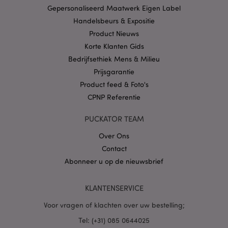
CookieScriptConsent
1 
CookieScript
Gepersonaliseerd Maatwerk Eigen Label
.puckator.nl
Handelsbeurs & Expositie
Product Nieuws
Korte Klanten Gids
Bedrijfsethiek Mens & Milieu
Prijsgarantie
X-Magento-Vary
1 dag
Adobe Inc.
Product feed & Foto's
www.puckator.nl
CPNP Referentie
Privacybeleid van
PUCKATOR TEAM
Google
Over Ons
Contact
Abonneer u op de nieuwsbrief
mage-cache-storage
1
Adobe Inc.
www.puckator.nl
KLANTENSERVICE
Voor vragen of klachten over uw bestelling;
PHPSESSID
1 dag
PHP.net
Tel: (+31) 085 0644025
.www.puckator.nl