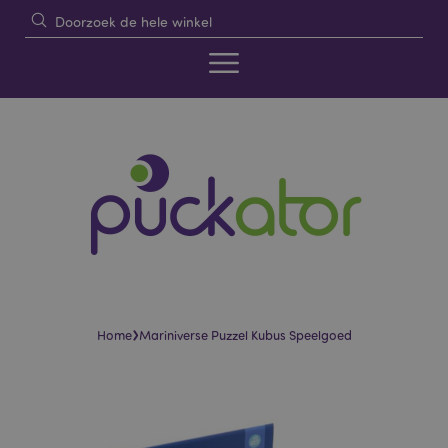
›
Home
Mariniverse Puzzel Kubus Speelgoed
Skip
Skip
to
to
the
the
end
beginning