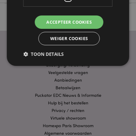
ACCEPTEER COOKIES
WEIGER COOKIES
TOON DETAILS
PRAKTISCHE LINKS
Bezorging/Verzending
Veelgestelde vragen
Strikt noodzakelijke
Prestatie
Gerichte
Aanbiedingen
Functionaliteits
Betaalwijzen
Puckator EDC Nieuws & Informatie
Strikt noodzakelijke cookies maken
Hulp bij het bestellen
kernfunctionaliteit van de website mogelijk, zoals
gebruikersaanmelding en accountbeheer. Zonder
Privacy / rechten
strikt noodzakelijke cookies kan de website niet
goed gebruikt worden.
Virtuele showroom
Homexpo Paris Showroom
Provider
/
Naam
Verv
Domein
Algemene voorwaarden